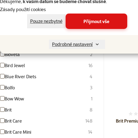
Děkujeme,
k vašim datům se budeme chovat slušně
.
Zásady použití cookies
Beaphar
80
Skladem
Beatrix
8
Pouze nezbytné
Přijmout vše
BeFUN
14
Benefeed
3
👍 TOP cena
Podrobné nastavení
Bioveta
2
Bird Jewel
16
Blue River Diets
4
Bolfo
3
Bow Wow
1
Brit
8
Brit Care
148
Brit Premi
Brit Care Mini
14