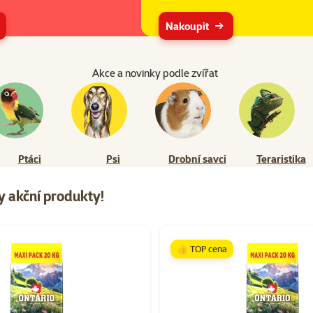
Nakoupit
Akce a novinky podle zvířat
Ptáci
Psi
Drobní savci
Teraristika
 akční produkty!
👍 TOP cena