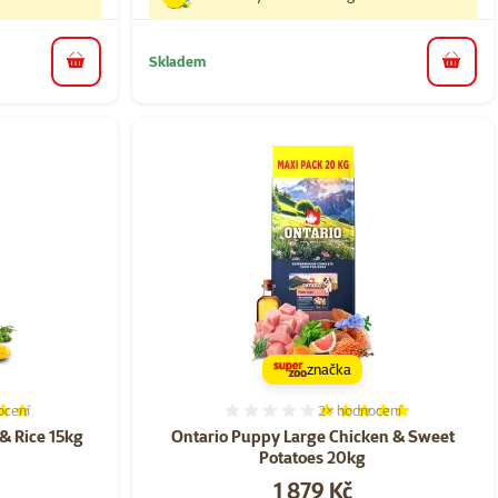
Skladem
do košíku
do koš
značka
ocení
2×
hodnocení
í 96%, počet hodnocení: 43
Hodnocení 100%, počet ho
& Rice 15kg
Ontario Puppy Large Chicken & Sweet
Potatoes 20kg
Cena
1 879 Kč