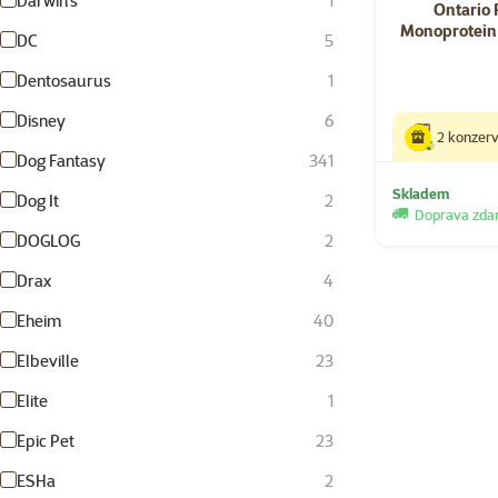
Darwin´s
1
Ontario 
Monoprotein
DC
5
Dentosaurus
1
Disney
6
2 konzer
Dog Fantasy
341
Skladem
Dog It
2
Doprava zd
DOGLOG
2
Drax
4
Eheim
40
Elbeville
23
Elite
1
Epic Pet
23
ESHa
2