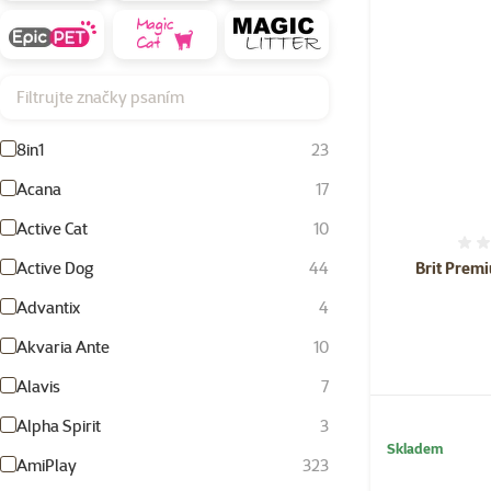
Filtrujte značky psaním
8in1
23
Acana
17
Active Cat
10
Active Dog
44
Brit Prem
Advantix
4
Akvaria Ante
10
Alavis
7
Alpha Spirit
3
Skladem
AmiPlay
323