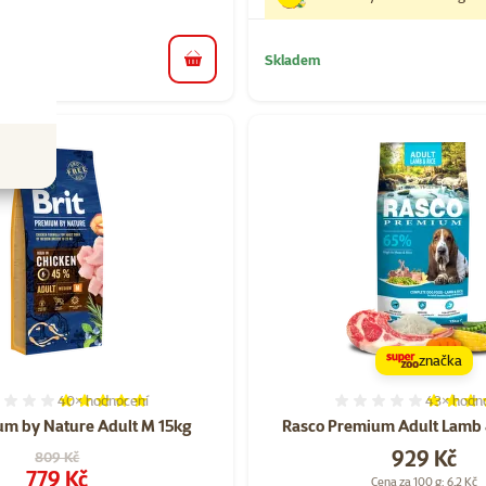
Skladem
do košíku
značka
40×
hodnocení
43×
hodn
Hodnocení 100%, počet hodnocení: 40
Hodnocen
um by Nature Adult M 15kg
Rasco Premium Adult Lamb 
Cena
929 Kč
Původní cena
809 Kč
Cena
779 Kč
Cena za 100 g: 6,2 Kč