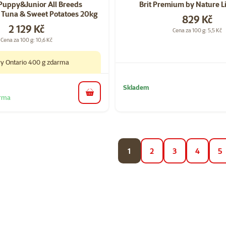
Puppy&Junior All Breeds
Brit Premium by Nature L
 Tuna & Sweet Potatoes 20kg
Cena
829 Kč
Cena
2 129 Kč
Cena za 100 g: 5,5 Kč
Cena za 100 g: 10,6 Kč
vy Ontario 400 g zdarma
Skladem
do košíku
arma
1
2
3
4
5