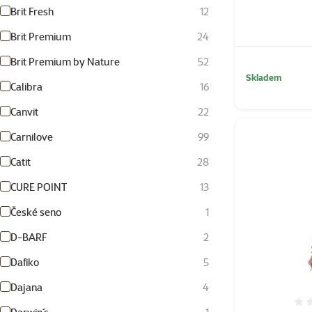
Brit Fresh
12
Brit Premium
24
Brit Premium by Nature
52
Skladem
Calibra
16
Canvit
22
Carnilove
99
Catit
28
CURE POINT
13
České seno
1
D-BARF
2
Dafiko
5
Dajana
4