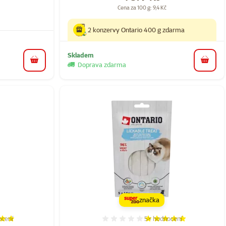
Cena za 100 g: 9,4 Kč
2 konzervy Ontario 400 g zdarma
Skladem
do košíku
do koš
Doprava zdarma
značka
cení
5×
hodnocení
í 97%, počet hodnocení: 18
Hodnocení 100%, počet ho