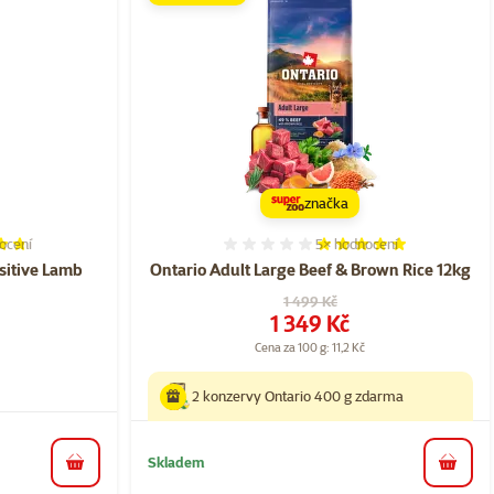
značka
ocení
5×
hodnocení
í 94%, počet hodnocení: 105
Hodnocení 96%, počet hod
sitive Lamb
Ontario Adult Large Beef & Brown Rice 12kg
Původní cena
1 499 Kč
Cena
1 349 Kč
Cena za 100 g: 11,2 Kč
2 konzervy Ontario 400 g zdarma
Skladem
do košíku
do koš