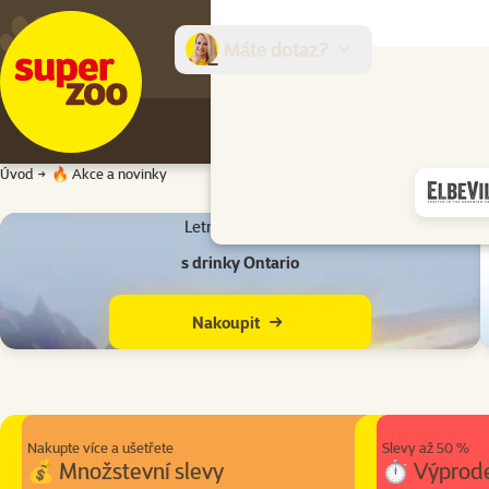
Máte dotaz?
E-sh
Úvod
🔥 Akce a novinky
Letní hydratace
s drinky Ontario
Nakoupit
Nakupte více a ušetřete
Slevy až 50 %
💰 Množstevní slevy
⏱ Výprod