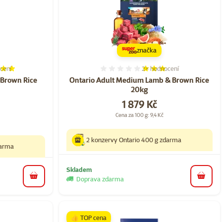
značka
cení
2×
hodnocení
í 100%, počet hodnocení: 2
Hodnocení 60%, počet ho
 Brown Rice
Ontario Adult Medium Lamb & Brown Rice
20kg
Cena
1 879 Kč
Cena za 100 g: 9,4 Kč
2 konzervy Ontario 400 g zdarma
darma
Skladem
Doprava zdarma
do koš
do košíku
👍 TOP cena