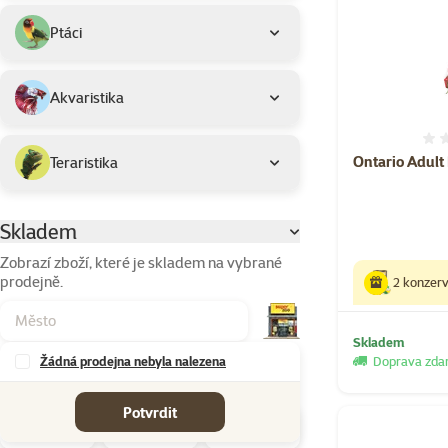
Ptáci
Akvaristika
Ontario Adult
Teraristika
Skladem
Parametrický filtr
Zobrazí zboží, které je skladem na vybrané
prodejně.
2 konzer
Skladem
Žádná prodejna nebyla nalezena
Doprava zd
Značky
Potvrdit