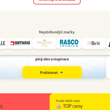
op
Akce a slevy
Prodejny
Služby
Poradna
Pomá
206
Nejoblíbenější značky
🔥 Akce a novinky
Super zoo magazín
plný slev a inspirace
Prolistovat
Trvale nízké ceny
ej
👍🏼 TOP ceny