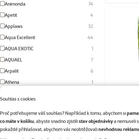
Animonda
74
Apetit
4
Applaws
32
Aqua Excellent
44
AQUA EXOTIC
1
AQUAEL
7
Arpalit
6
Athena
1
Avesa
3
Ontario D
Souhlas s cookies
Avicentra
7
Proč potřebujeme váš souhlas? Například k tomu, abychom si
pamat
BaF
164
co máte v košíku
, abyste snadno zjistili
stav objednávky
a nemuseli 
3+1
Kupte 4
Bakker
1
pokaždé přihlašovat, abychom vás neobtěžovali
nevhodnou reklam
BE-MI
1