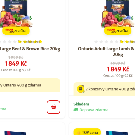
značka
značka
2×
hodnocení
2×
hodno
Hodnocení 100%, počet hodnocení: 2
Hodnocen
 Large Beef & Brown Rice 20kg
Ontario Adult Large Lamb &
20kg
Původní cena
1 999 Kč
Cena
1 849 Kč
Původní cena
1 999 Kč
Cena
1 849 Kč
Cena za 100 g: 9,2 Kč
Cena za 100 g: 9,2 Kč
vy Ontario 400 g zdarma
2 konzervy Ontario 400 g z
Skladem
arma
do košíku
Doprava zdarma
👍 TOP cena