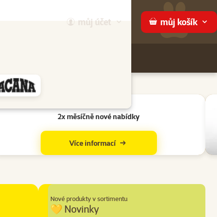
můj
účet
můj
košík
Hledej
háme
Suprovky v aplikaci
2x měsíčně nové nabídky
Více informací
Nové produkty v sortimentu
💛 Novinky