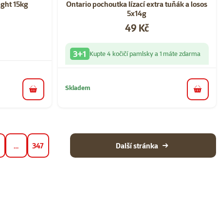
ight 15kg
Ontario pochoutka lízací extra tuňák a losos
5x14g
Cena
49 Kč
3+1
Kupte 4 kočičí pamlsky a 1 máte zdarma
Skladem
do košíku
do koš
…
347
Další stránka