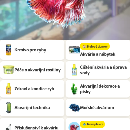
Podkategorie
🏠Stylový domov
Krmivo pro ryby
Akvária a nábytek
Čištění akvária a úprava
Péče o akvarijní rostliny
vody
Akvarijní dekorace a
Zdraví a kondice ryb
písky
Akvarijní technika
Mořské akvárium
🐟 Noví plavci
Příslušenství k akváriu