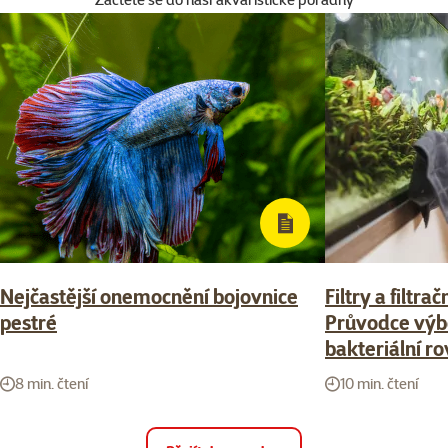
Nejčastější onemocnění bojovnice
Filtry a filtra
pestré
Průvodce výb
bakteriální r
8 min. čtení
10 min. čtení