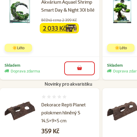
Akvárium Aquael Shrimp
Smart Day & Night 30l bílé
Běžná cena 2 399 Kč
2 033 Kč
family
cena
☀️Léto
☀️Léto
Skladem
Skladem
do košíku
Doprava zdarma
Doprava zda
Novinky pro akvaristiku
Hodnocení 0%
Dekorace Repti Planet
polokmen hliněný S
14,5×9×5 cm
Cena
359 Kč