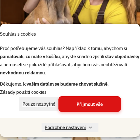
Souhlas s cookies
Proč potřebujeme váš souhlas? Například k tomu, abychom si
Navštivte náš
Super zoo salon
pamatovali, co máte v košíku
, abyste snadno zjistili
stav objednávky
a nemuseli se pokaždé přihlašovat, abychom vás neobtěžovali
kompletní péče o vašeho psa, od zastřihnutí drápků až po
nevhodnou reklamou
.
vyčištění žlázek
Děkujeme,
k vašim datům se budeme chovat slušně
.
Super zoo salóny
Zásady použití cookies
Pouze nezbytné
Přijmout vše
Podrobné nastavení