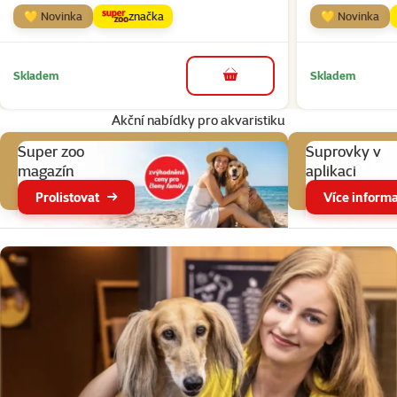
💛 Novinka
značka
💛 Novinka
Skladem
Skladem
do košíku
Akční nabídky pro akvaristiku
Super zoo
Suprovky v
magazín
aplikaci
Prolistovat
Více informa