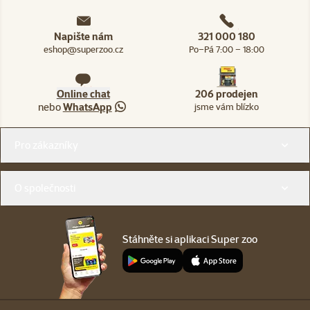
Napište nám
321 000 180
eshop@superzoo.cz
Po–Pá 7:00 – 18:00
Online chat
206 prodejen
nebo
WhatsApp
jsme vám blízko
Menu v patičce
Pro zákazníky
O společnosti
Stáhněte si aplikaci Super zoo