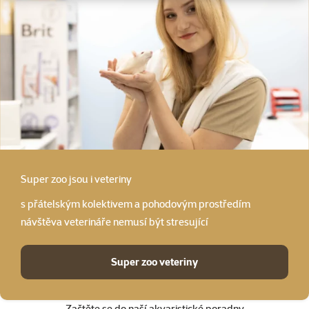
Super zoo
jsou i veteriny
s přátelským kolektivem a pohodovým prostředím
návštěva veterináře nemusí být stresující
Super zoo veteriny
Začtěte se do naší akvaristické poradny