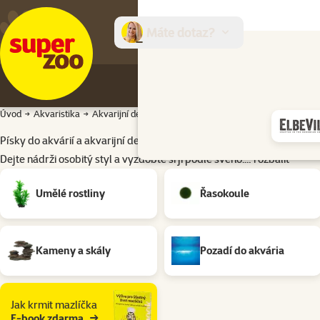
Máte dotaz?
E-sh
Úvod
Akvaristika
Akvarijní dekorace a písky
Písky do akvárií a akvarijní dekorace
Dejte nádrži osobitý styl a vyzdobte si ji podle svého.…
rozbalit
Podkategorie
Umělé rostliny
Řasokoule
Kameny a skály
Pozadí do akvária
Jak krmit mazlíčka
E-book zdarma