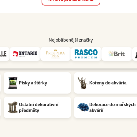
op
Akce a slevy
Prodejny
Služby
Poradna
Pomá
206
Nejoblíbenější značky
Písky a štěrky
Kořeny do akvária
Ostatní dekorativní
Dekorace do mořských
předměty
akvárií