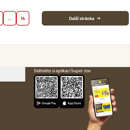
…
14
Další stránka
Stáhněte si aplikaci Super zoo