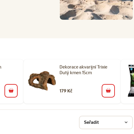
n
Dekorace akvarijní Trixie
Dutý kmen 15cm
179 Kč
do košíku
do košíku
Seřadit