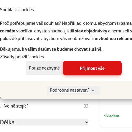
5
Souhlas s cookies
Hodnocení 40%
1
Hodnocení 20%
1
Proč potřebujeme váš souhlas? Například k tomu, abychom si
pamat
co máte v košíku
, abyste snadno zjistili
stav objednávky
a nemuseli 
pokaždé přihlašovat, abychom vás neobtěžovali
nevhodnou reklam
Barva
Děkujeme,
k vašim datům se budeme chovat slušně
.
Béžová
Bílá
Dřevo
Fialová
Hnědá
Hnědá/béžová
Modrá
Modrá/světle modrá
Multicolor
Oranžová
Přírodní
Růžová
Světle hnědá
Světle šedá
Tmavě hnědá
Zelená
Černá
Červená
Šedá
Žlutá
Zásady použití cookies
Typ dekorace
Pouze nezbytné
Přijmout vše
Na sklo
1
Dekorace Aqu
Ostatní
1
Podrobné nastavení
Substrát
69
Volně stojící
93
Skladem
Délka