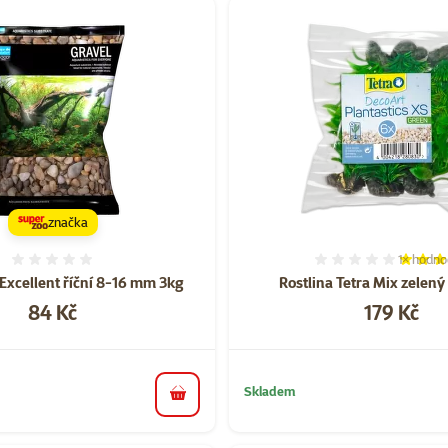
značka
1×
hodno
Hodnocení 0%
Hodnocen
Excellent říční 8-16 mm 3kg
Rostlina Tetra Mix zelený
Cena
Cena
84 Kč
179 Kč
Skladem
do košíku