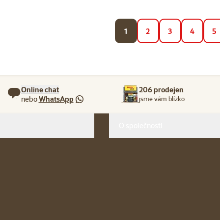
1
2
3
4
5
Online chat
206 prodejen
nebo
WhatsApp
jsme vám blízko
O společnosti