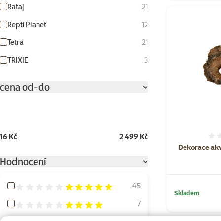
Rataj
21
Repti Planet
12
Tetra
21
TRIXIE
3
cena od-do
16 Kč
2 499 Kč
Dekorace akv
Hodnocení
Hodnocení 100%
45
Skladem
Hodnocení 80%
7
Hodnocení 60%