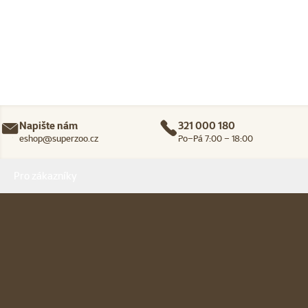
Napište nám
321 000 180
eshop@superzoo.cz
Po–Pá 7:00 – 18:00
Menu v patičce
Pro zákazníky