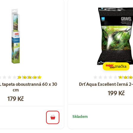
značka
2×
hodnocení
1×
hodno
Hodnocení 100%, počet hodnocení: 2
Hodnocen
 tapeta oboustranná 60 x 30
Drť Aqua Excellent černá 
cm
Cena
199 Kč
Cena
179 Kč
Skladem
do košíku