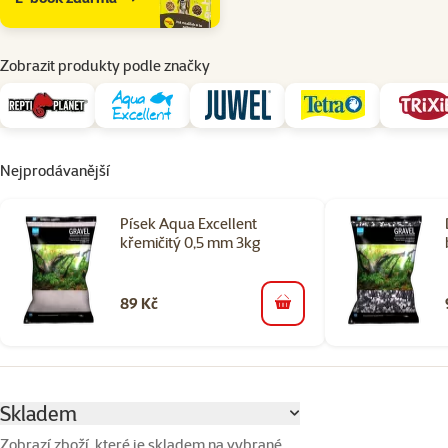
Zobrazit produkty podle značky
Nejprodávanější
Písek Aqua Excellent
křemičitý 0,5 mm 3kg
89 Kč
do košíku
Parametrický filtr
Vybrané filtry
Skladem
Zobrazí zboží, které je skladem na vybrané