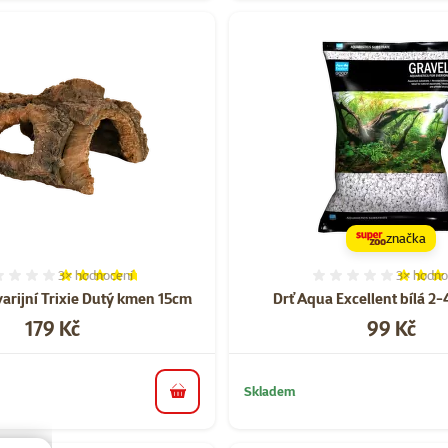
značka
3×
hodnocení
3×
hodno
Hodnocení 93%, počet hodnocení: 3
Hodnocen
arijní Trixie Dutý kmen 15cm
Drť Aqua Excellent bílá 2
Cena
Cena
179 Kč
99 Kč
Skladem
do košíku