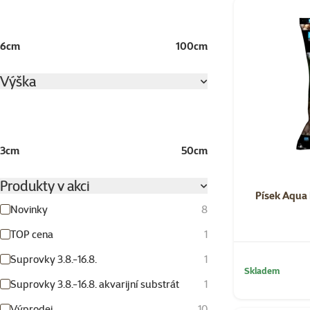
6cm
100cm
Výška
3cm
50cm
Produkty v akci
Písek Aqua 
Novinky
8
TOP cena
1
Suprovky 3.8.-16.8.
1
Skladem
Suprovky 3.8.-16.8. akvarijní substrát
1
Výprodej
10