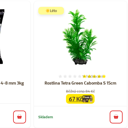
☀️Léto
1×
hodnocení
ní 0%
Hodnocení 100%, počet ho
á 4-8 mm 3kg
Rostlina Tetra Green Cabomba S 15cm
Běžná cena 84 Kč
67 Kč
family
cena
Skladem
do košíku
do koš