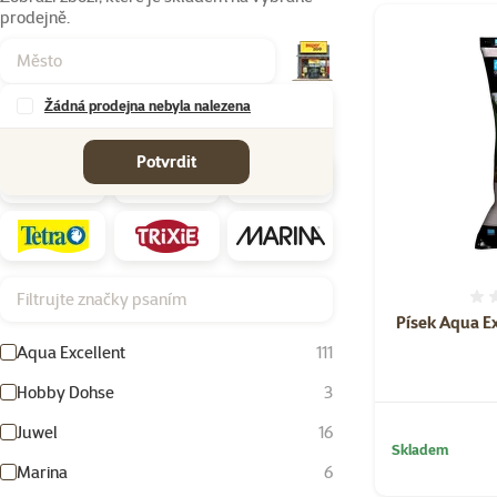
prodejně.
Produkty v katego
Žádná prodejna nebyla nalezena
Značky
Potvrdit
Filtrujte značky psaním
Písek Aqua E
Aqua Excellent
111
Hobby Dohse
3
Juwel
16
Skladem
Marina
6