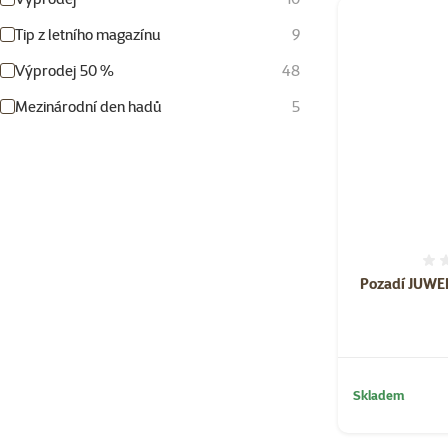
Tip z letního magazínu
9
Výprodej 50 %
48
Mezinárodní den hadů
5
Pozadí JUWEL
Skladem