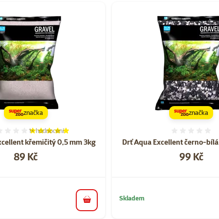
rii Písky do akvárií a akvarijní dekorace
značka
značka
1×
hodnocení
Hodnocení 100%, počet hodnocení: 1
Hodnoce
xcellent křemičitý 0,5 mm 3kg
Drť Aqua Excellent černo-bíl
Cena
Cena
89 Kč
99 Kč
Skladem
do košíku