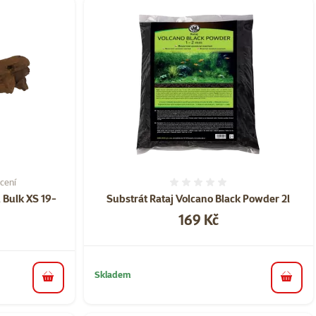
cení
í 60%, počet hodnocení: 2
Hodnocení 0%
 Bulk XS 19-
Substrát Rataj Volcano Black Powder 2l
Cena
169 Kč
Skladem
do koš
do košíku