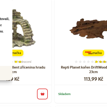
ovali,
se
ou
.
značka
značka
1×
hodnocení
2×
hodno
Hodnocení 40%, počet hodnocení: 1
Hodnocen
a Excellent zřícenina hradu
Repti Planet kořen DriftWood
13cm
23cm
Cena
Cena
189 Kč
113,99 Kč
Skladem
do košíku