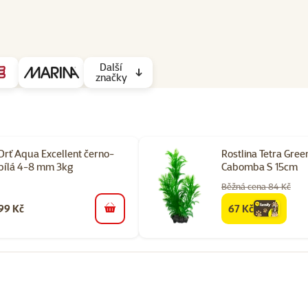
Další
značky
Drť Aqua Excellent černo-
Rostlina Tetra Gree
bílá 4-8 mm 3kg
Cabomba S 15cm
Běžná cena 84 Kč
99 Kč
67 Kč
family
cena
do košíku