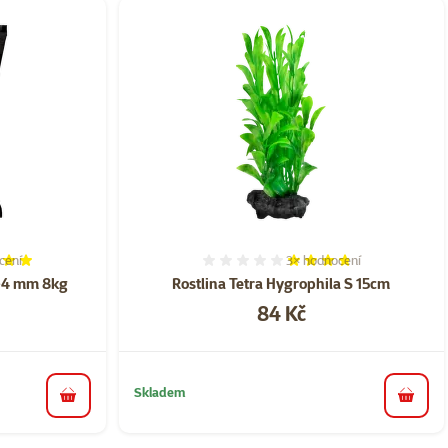
cení
3×
hodnocení
í 100%, počet hodnocení: 1
Hodnocení 73%, počet hod
2-4 mm 8kg
Rostlina Tetra Hygrophila S 15cm
Cena
84 Kč
Skladem
do košíku
do koš