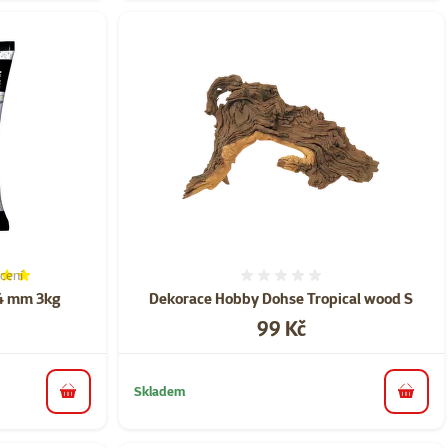
cení
í 100%, počet hodnocení: 3
Hodnocení 0%
-4 mm 3kg
Dekorace Hobby Dohse Tropical wood S
Cena
99 Kč
Skladem
do košíku
do koš