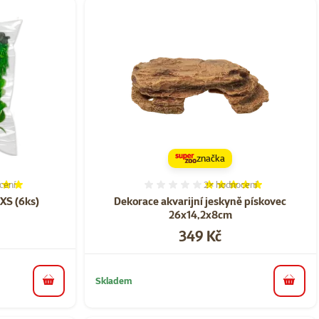
značka
cení
2×
hodnocení
í 100%, počet hodnocení: 1
Hodnocení 100%, počet ho
 XS (6ks)
Dekorace akvarijní jeskyně pískovec
26x14,2x8cm
Cena
349 Kč
Skladem
do košíku
do koš