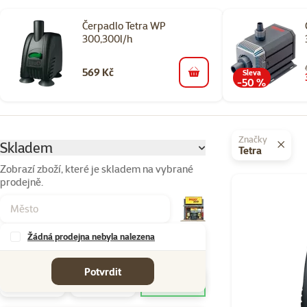
Čerpadlo Tetra WP
300,300l/h
569 Kč
Sleva
do košíku
-50 %
Parametrický filtr
Vybrané filtry
Značky
Skladem
Tetra
Zobrazí zboží, které je skladem na vybrané
prodejně.
Produkty v kateg
Žádná prodejna nebyla nalezena
Značky
Potvrdit