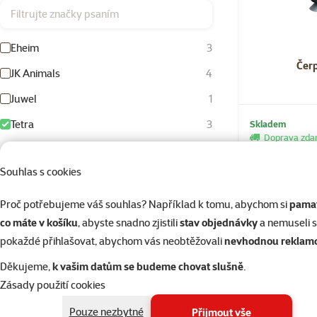
Filtrujte značky psaním
Eheim
3
Čer
JK Animals
4
Juwel
1
Tetra
3
Skladem
Doprava zd
cena od-do
Souhlas s cookies
Proč potřebujeme váš souhlas? Například k tomu, abychom si
pamat
co máte v košíku
, abyste snadno zjistili
stav objednávky
a nemuseli 
124 Kč
3 249 Kč
pokaždé přihlašovat, abychom vás neobtěžovali
nevhodnou reklam
Děkujeme,
k vašim datům se budeme chovat slušně
.
Hodnocení
Zásady použití cookies
Hodnocení 100%
0
Pouze nezbytné
Přijmout vše