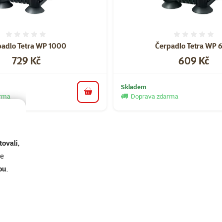
Hodnocení 0%
Hodnoce
padlo Tetra WP 1000
Čerpadlo Tetra WP 
Cena
Cena
729 Kč
609 Kč
Skladem
do košíku
arma
Doprava zdarma
ovali,
se
ou
.