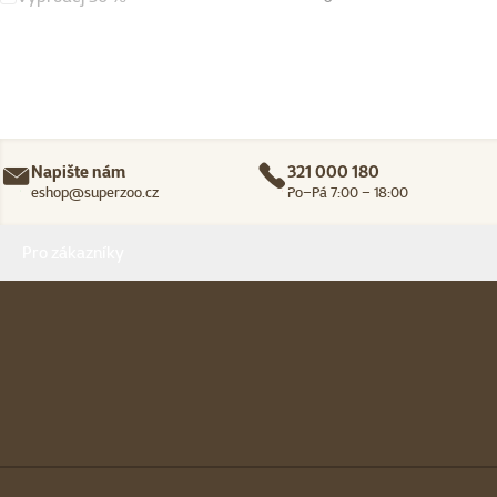
Napište nám
321 000 180
eshop@superzoo.cz
Po–Pá 7:00 – 18:00
Menu v patičce
Pro zákazníky