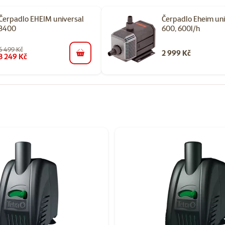
Čerpadlo EHEIM universal
Čerpadlo Eheim uni
3400
600, 600l/h
6 499 Kč
2 999 Kč
3 249 Kč
do košíku
orii Akvarijní čerpadla