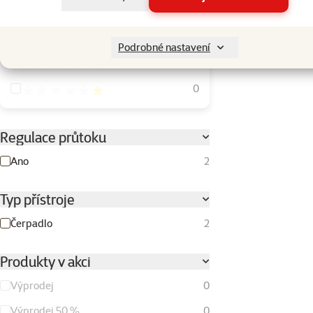
Hodnocení 80%
0
Hodnocení 60%
0
Podrobné nastavení
Hodnocení 40%
0
Hodnocení 20%
0
Regulace průtoku
Ano
2
Typ přístroje
Čerpadlo
2
Produkty v akci
Výprodej
0
Výprodej 50 %
0