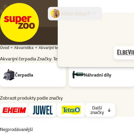
Máte dotaz?
E-sh
Úvod
Akvaristika
Akvarijní technika
Akvarijní čerpadla
Akvarijní čer
Akvarijní čerpadla Značky: Tetra
Podkategorie
Čerpadla
Náhradní díly
Zobrazit produkty podle značky
Další
značky
Nejprodávanější