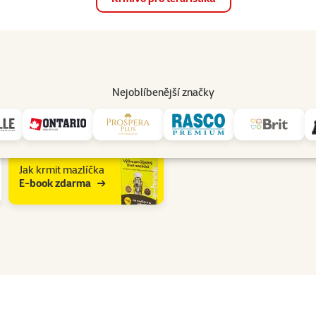
op
Akce a slevy
Prodejny
Služby
Poradna
Pomá
206
Nejoblíbenější značky
padla Značky: Tetra
Jak krmit mazlíčka
E-book zdarma