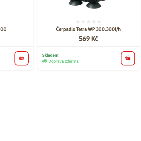
ní 0%
Hodnocení 0%
600
Čerpadlo Tetra WP 300,300l/h
Cena
569 Kč
Skladem
do košíku
do koš
Doprava zdarma