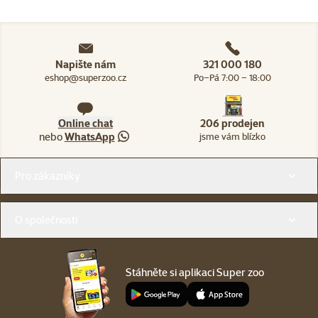
Napište nám
321 000 180
eshop@superzoo.cz
Po–Pá 7:00 – 18:00
Online chat
206 prodejen
nebo
WhatsApp
jsme vám blízko
Menu v patičce
Pro zákazníky
O společnosti
Stáhněte si aplikaci Super zoo