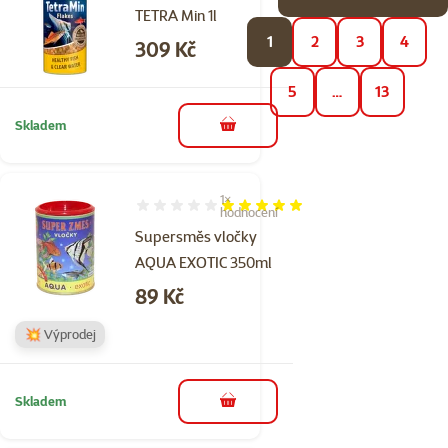
TETRA Min 1l
1
2
3
4
Cena
309 Kč
5
…
13
Skladem
do košíku
1×
Hodnocení 100%, počet hodnocení: 1
hodnocení
Supersměs vločky
AQUA EXOTIC 350ml
Cena
89 Kč
💥 Výprodej
Skladem
do košíku