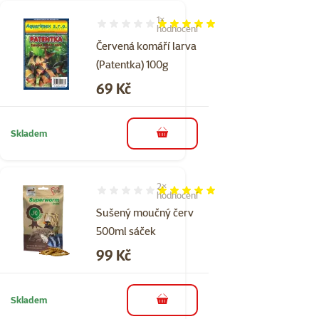
1×
Hodnocení 100%, počet hodnocení: 1
hodnocení
Červená komáří larva
(Patentka) 100g
Cena
69 Kč
Skladem
do košíku
2×
Hodnocení 100%, počet hodnocení: 2
hodnocení
Sušený moučný červ
500ml sáček
Cena
99 Kč
Skladem
do košíku