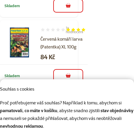
Skladem
do košíku
1×
Hodnocení 80%, počet hodnocení: 1
hodnocení
Červená komáří larva
(Patentka) XL 100g
Cena
84 Kč
Skladem
do košíku
Souhlas s cookies
Hodnocení 0%
Proč potřebujeme váš souhlas? Například k tomu, abychom si
TETRA Wafer
pamatovali, co máte v košíku
, abyste snadno zjistili
stav objednávky
Mix 100ml
a nemuseli se pokaždé přihlašovat, abychom vás neobtěžovali
Běžná cena 149 Kč
nevhodnou reklamou
.
119 Kč