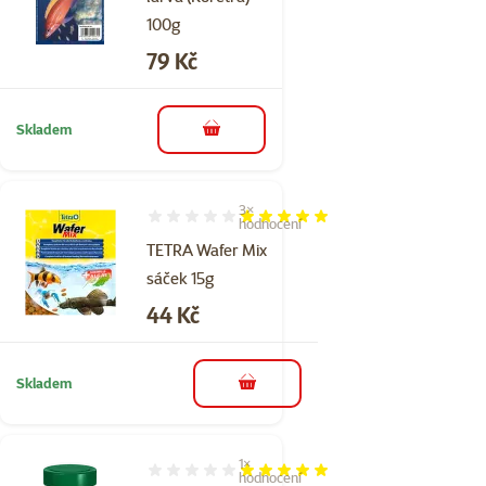
100g
Cena
79 Kč
Skladem
do košíku
3×
Hodnocení 100%, počet hodnocení: 3
hodnocení
TETRA Wafer Mix
sáček 15g
Cena
44 Kč
Skladem
do košíku
1×
Hodnocení 100%, počet hodnocení: 1
hodnocení