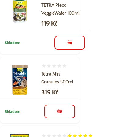
TETRA Pleco
VeggieWafer 100ml
Cena
119 Kč
Skladem
do košíku
Hodnocení 0%
Tetra Min
Granules 500ml
Cena
319 Kč
Skladem
do košíku
1×