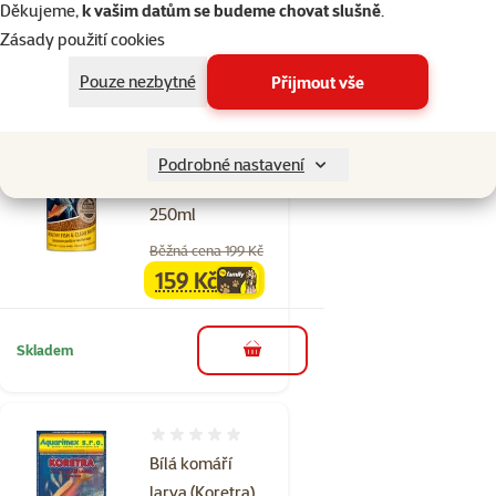
family
cena
Děkujeme,
k vašim datům se budeme chovat slušně
.
Zásady použití cookies
Skladem
do košíku
Pouze nezbytné
Přijmout vše
3×
Hodnocení 100%, počet hodnocení: 3
hodnocení
Podrobné nastavení
TETRA Min Granules
250ml
Běžná cena 199 Kč
159 Kč
family
cena
Skladem
do košíku
Hodnocení 0%
Bílá komáří
larva (Koretra)