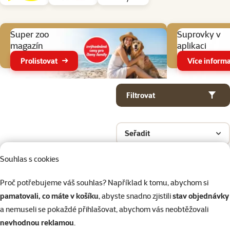
Aktuální akce
Super zoo
Suprovky v
magazín
aplikaci
Prolistovat
Více informa
Parametrický filtr
Vybrané filtry
Produkty v kategorii Suché krmivo pro akvarijní ryby
Filtrovat
Seřadit
Souhlas s cookies
Nenalezeny žádné produkty
Proč potřebujeme váš souhlas? Například k tomu, abychom si
pamatovali, co máte v košíku
, abyste snadno zjistili
stav objednávky
a nemuseli se pokaždé přihlašovat, abychom vás neobtěžovali
nevhodnou reklamou
.