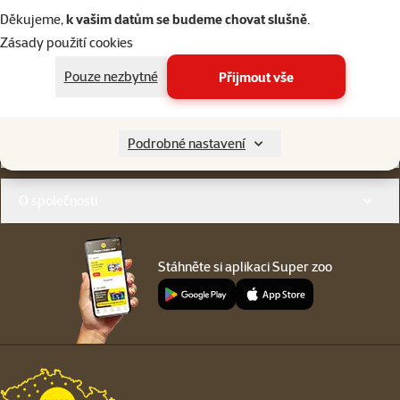
Napište nám
321 000 180
Děkujeme,
k vašim datům se budeme chovat slušně
.
eshop@superzoo.cz
Po–Pá 7:00 – 18:00
Zásady použití cookies
Pouze nezbytné
Přijmout vše
Online chat
206 prodejen
nebo
WhatsApp
jsme vám blízko
Menu v patičce
Podrobné nastavení
Pro zákazníky
O společnosti
Stáhněte si aplikaci Super zoo