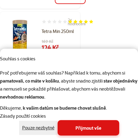
2×
Hodnocení 100%, počet hodnocení: 2
hodnocení
Tetra Min 250ml
Původní cena
169 Kč
Cena
124 Kč
Souhlas s cookies
👍 TOP cena
Proč potřebujeme váš souhlas? Například k tomu, abychom si
Skladem
pamatovali, co máte v košíku
, abyste snadno zjistili
stav objednávky
do košíku
a nemuseli se pokaždé přihlašovat, abychom vás neobtěžovali
nevhodnou reklamou
.
1×
Hodnocení 100%, počet hodnocení: 1
hodnocení
Děkujeme,
k vašim datům se budeme chovat slušně
.
TETRA Min Granules
Zásady použití cookies
sáček 12g
Pouze nezbytné
Přijmout vše
Cena
39 Kč