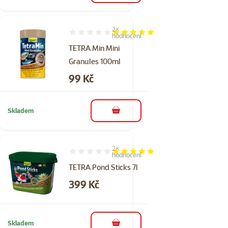
2×
Hodnocení 100%, počet hodnocení: 2
hodnocení
TETRA Min Mini
Granules 100ml
Cena
99 Kč
Skladem
do košíku
2×
Hodnocení 100%, počet hodnocení: 2
hodnocení
TETRA Pond Sticks 7l
Cena
399 Kč
Skladem
do košíku