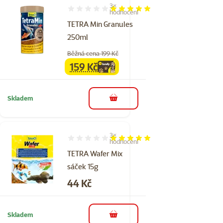
3×
Hodnocení 100%, počet hodnocení: 3
hodnocení
TETRA Min Granules
250ml
Běžná cena 199 Kč
159 Kč
family
cena
Skladem
do košíku
3×
Hodnocení 100%, počet hodnocení: 3
hodnocení
TETRA Wafer Mix
sáček 15g
Cena
44 Kč
Skladem
do košíku