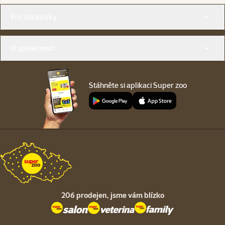
Menu v patičce
Pro zákazníky
O společnosti
Stáhněte si aplikaci Super zoo
206 prodejen,
jsme vám blízko