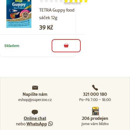
Hodnocení 100%, počet hodnocení: 1
hodnocení
TETRA Guppy food
sáček 12g
Cena
39 Kč
Skladem
do košíku
Napište nám
321 000 180
eshop@superzoo.cz
Po–Pá 7:00 – 18:00
Online chat
206 prodejen
nebo
WhatsApp
jsme vám blízko