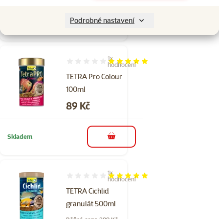
Podrobné nastavení
Skladem
do košíku
1×
Hodnocení 100%, počet hodnocení: 1
hodnocení
TETRA Pro Colour
100ml
Cena
89 Kč
Skladem
do košíku
1×
Hodnocení 100%, počet hodnocení: 1
hodnocení
TETRA Cichlid
granulát 500ml