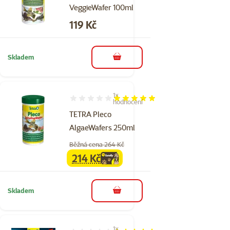
VeggieWafer 100ml
Cena
119 Kč
Skladem
do košíku
1×
Hodnocení 100%, počet hodnocení: 1
hodnocení
TETRA Pleco
AlgaeWafers 250ml
Běžná cena 264 Kč
214 Kč
family
cena
Skladem
do košíku
1×