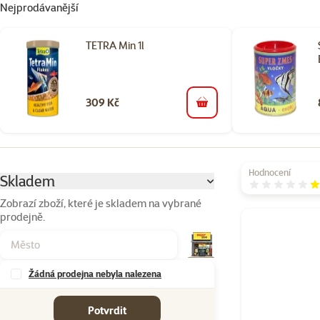
Nejprodávanější
TETRA Min 1l
309 Kč
do košíku
Parametrický filtr
Vybrané filtry
Hodnocení
Skladem
H
Zobrazí zboží, které je skladem na vybrané
prodejně.
Produkty v kateg
Žádná prodejna nebyla nalezena
Značky
Potvrdit