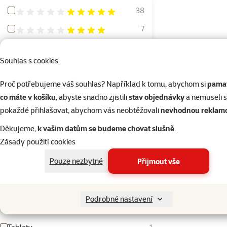
Hodnocení 100%
38
Hodnocení 80%
7
Hodnocení 60%
1
Souhlas s cookies
Hodnocení 40%
0
Hodnocení 20%
0
Proč potřebujeme váš souhlas? Například k tomu, abychom si
pamat
co máte v košíku
, abyste snadno zjistili
stav objednávky
a nemuseli 
pokaždé přihlašovat, abychom vás neobtěžovali
nevhodnou reklam
Typ krmiva
Děkujeme,
k vašim datům se budeme chovat slušně
.
Doplňkové krmivo pro hmyzožravé plazy
0
Zásady použití cookies
Granule
0
Pouze nezbytné
Přijmout vše
Pelety
0
Směs
0
Podrobné nastavení
Suché
0