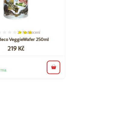
2×
hodnocení
Hodnocení 60%, počet hodnocení: 2
leco VeggieWafer 250ml
Cena
219 Kč
do košíku
arma