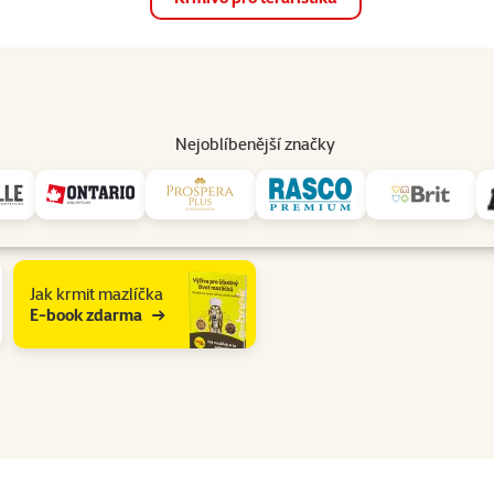
op
Akce a slevy
Prodejny
Služby
Poradna
Pomá
206
Nejoblíbenější značky
varijní ryby
Jak krmit mazlíčka
E-book zdarma