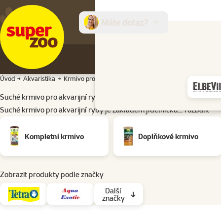
Máte dotaz?
E-sh
Úvod
Akvaristika
Krmivo pro ryby
Suché krmivo
Suché krmivo pro ak
Suché krmivo pro akvarijní ryby
Suché krmivo pro akvarijní ryby je základem jídelníčku…
rozbalit
Podkategorie
Kompletní krmivo
Doplňkové krmivo
Zobrazit produkty podle značky
Další
značky