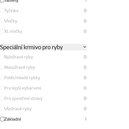
Tablety
1
Tyčinka
0
Vločky
0
XL vločky
0
Speciální krmivo pro ryby
Býložravé ryby
0
Masožravé ryby
0
Potěr/mladé rybky
0
Pro lepší vybarvení
0
Pro zpestření stravy
0
Všežravé ryby
0
Základní
1