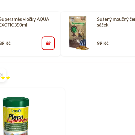
Supersměs vločky AQUA
Sušený moučný če
EXOTIC 350ml
sáček
89 Kč
99 Kč
do košíku
odnocení 60%
orii Suché krmivo pro akvarijní ryby