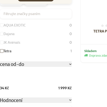
Filtrujte značky psaním
AQUA EXOTIC
0
TETRA P
Dajana
0
JK Animals
0
Tetra
1
Skladem
Doprava zd
cena od-do
34 Kč
1 999 Kč
Hodnocení