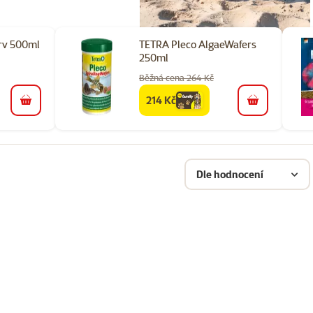
rv 500ml
TETRA Pleco AlgaeWafers
250ml
Běžná cena 264 Kč
214 Kč
family
cena
do košíku
do košíku
Dle hodnocení