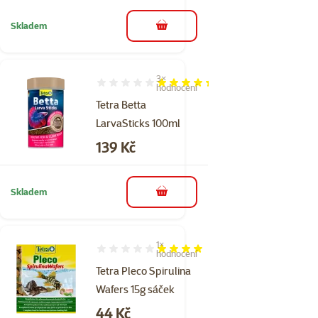
Skladem
do košíku
3×
Hodnocení 87%, počet hodnocení: 3
hodnocení
Tetra Betta
LarvaSticks 100ml
Cena
139 Kč
Skladem
do košíku
1×
Hodnocení 80%, počet hodnocení: 1
hodnocení
Tetra Pleco Spirulina
Wafers 15g sáček
Cena
44 Kč