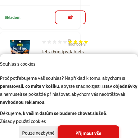
Skladem
do košíku
1×
Hodnocení 80%, počet hodnocení: 1
hodnocení
Tetra FunTips Tablets
20 tbl.
Souhlas s cookies
Cena
44 Kč
Proč potřebujeme váš souhlas? Například k tomu, abychom si
pamatovali, co máte v košíku
, abyste snadno zjistili
stav objednávky
Skladem
do košíku
a nemuseli se pokaždé přihlašovat, abychom vás neobtěžovali
nevhodnou reklamou
.
1×
Děkujeme,
k vašim datům se budeme chovat slušně
.
Hodnocení 80%, počet hodnocení: 1
hodnocení
Zásady použití cookies
TETRA Pro Energy
sáček 12g
Pouze nezbytné
Přijmout vše