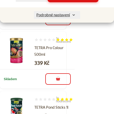
Cena
44 Kč
Podrobné nastavení
Skladem
do košíku
1×
Hodnocení 80%, počet hodnocení: 1
hodnocení
TETRA Pro Colour
500ml
Cena
339 Kč
Skladem
do košíku
1×
Hodnocení 80%, počet hodnocení: 1
hodnocení
TETRA Pond Sticks 1l