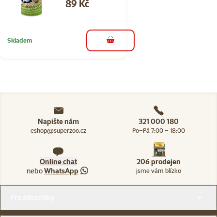
Cena
89 Kč
Skladem
do košíku
Napište nám
321 000 180
eshop@superzoo.cz
Po–Pá 7:00 – 18:00
Online chat
206 prodejen
nebo
WhatsApp
jsme vám blízko
Menu v patičce
Pro zákazníky