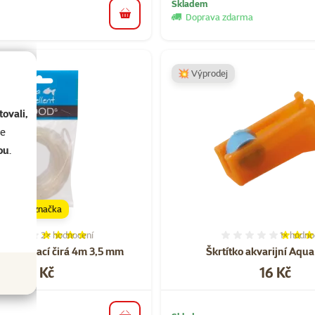
Skladem
Doprava zdarma
do košíku
💥 Výprodej
ovali,
se
ou
.
značka
2×
hodnocení
1×
hodno
Hodnocení 80%, počet hodnocení: 2
Hodnocen
zduchovací čirá 4m 3,5 mm
Škrtítko akvarijní Aqua
Cena
Cena
29 Kč
16 Kč