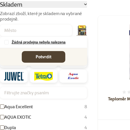
Parametrický filtr
Vybrané filtry
Skladem
Zobrazí zboží, které je skladem na vybrané
prodejně.
Produkty v kateg
Žádná prodejna nebyla nalezena
Značky
Potvrdit
Filtrujte značky psaním
Teploměr M
Aqua Excellent
8
AQUA EXOTIC
4
Dupla
4