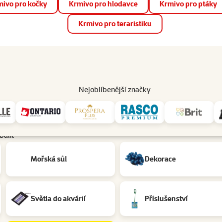
ivo pro kočky
Krmivo pro hlodavce
Krmivo pro ptáky
📱 Stáhněte si novou aplikaci Super zoo.
Více informací
Krmivo pro teraristiku
op
Akce a slevy
Prodejny
Služby
Poradna
Pomá
206
Nejoblíbenější značky
balit
Mořská sůl
Dekorace
Světla do akvárií
Příslušenství