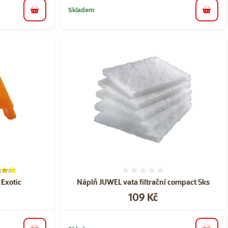
Skladem
do košíku
do koš
cení
í 100%, počet hodnocení: 1
Hodnocení 0%
 Exotic
Náplň JUWEL vata filtrační compact 5ks
Cena
109 Kč