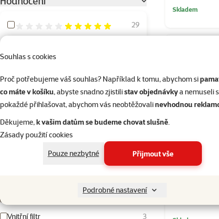
Hodnocení
Skladem
Hodnocení 100%
29
Hodnocení 80%
10
Souhlas s cookies
Hodnocení 60%
5
Hodnocení 40%
0
Proč potřebujeme váš souhlas? Například k tomu, abychom si
pamat
co máte v košíku
, abyste snadno zjistili
stav objednávky
a nemuseli 
Hodnocení 20%
0
pokaždé přihlašovat, abychom vás neobtěžovali
nevhodnou reklam
Děkujeme,
k vašim datům se budeme chovat slušně
.
Typ přístroje
Zásady použití cookies
Filtrační náplně
17
Pouze nezbytné
Přijmout vše
Hadice
1
Hadička v
Kompresor
13
Podrobné nastavení
Osvětlení
3
Vnitřní filtr
3