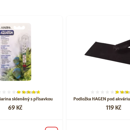
orii Potřeby pro mořská akvária
4×
hodnocení
2×
hodno
Hodnocení 95%, počet hodnocení: 4
Hodnocen
arina skleněný s přísavkou
Podložka HAGEN pod akvár
Cena
Cena
69 Kč
119 Kč