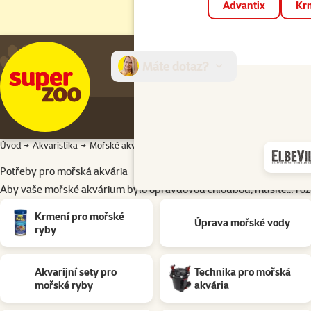
Advantix
Krm
Máte dotaz?
E-sh
Úvod
Akvaristika
Mořské akvárium
Potřeby pro mořská akvária
Aby vaše mořské akvárium bylo opravdovou chloubou, musíte…
roz
Podkategorie
Krmení pro mořské
Úprava mořské vody
ryby
Akvarijní sety pro
Technika pro mořská
mořské ryby
akvária