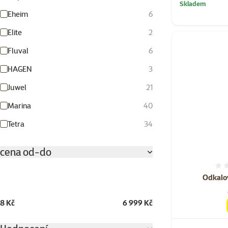
Skladem
Eheim
6
Elite
2
Fluval
6
HAGEN
3
Juwel
21
Marina
40
Tetra
34
cena od-do
Odkalov
8 Kč
6 999 Kč