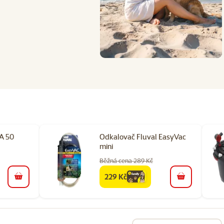
A 50
Odkalovač Fluval EasyVac
mini
Běžná cena 289 Kč
229 Kč
family
cena
do košíku
do košíku