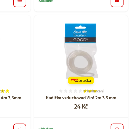
Skladem
do košíku
do koš
značka
cení
1×
hodnocení
í 100%, počet hodnocení: 1
Hodnocení 60%, počet hod
á 4m 3,5mm
Hadička vzduchovací čirá 2m 3,5 mm
Cena
24 Kč
Skladem