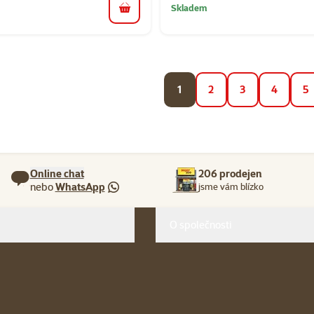
Skladem
do košíku
1
2
3
4
5
Online chat
206 prodejen
nebo
WhatsApp
jsme vám blízko
O společnosti