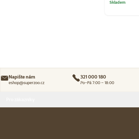
Skladem
Napište nám
321 000 180
eshop@superzoo.cz
Po–Pá 7:00 – 18:00
Menu v patičce
Pro zákazníky