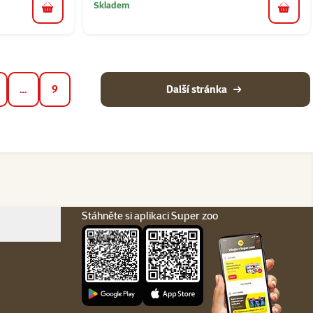
Skladem
do koš
do košíku
…
9
Další stránka
Stáhněte si aplikaci Super zoo