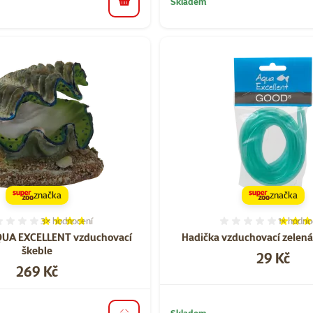
Skladem
do košíku
značka
značka
3×
hodnocení
1×
hodno
Hodnocení 73%, počet hodnocení: 3
Hodnocen
QUA EXCELLENT vzduchovací
Hadička vzduchovací zelen
škeble
Cena
29 Kč
Cena
269 Kč
Skladem