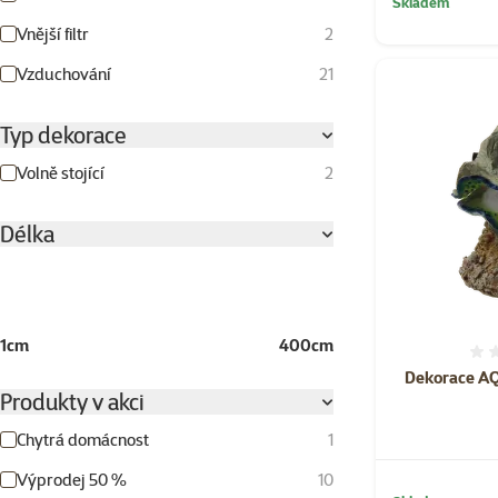
Skladem
Vnější filtr
2
Vzduchování
21
Typ dekorace
Volně stojící
2
Délka
1cm
400cm
Dekorace A
Produkty v akci
Chytrá domácnost
1
Výprodej 50 %
10