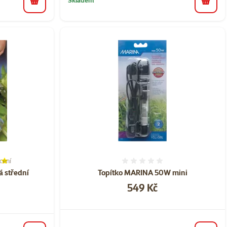
do košíku
do koš
cení
í 80%, počet hodnocení: 1
Hodnocení 0%
á střední
Topítko MARINA 50W mini
Cena
549 Kč