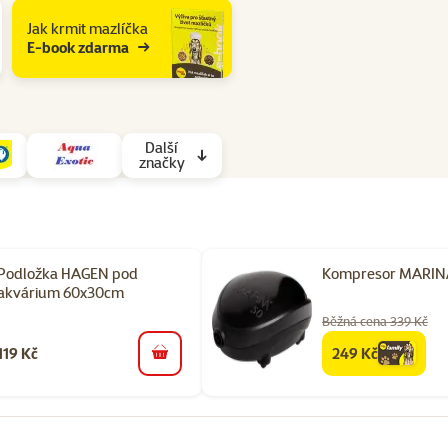
Jak krmit mazlíčka
E-book zdarma
Další
značky
Podložka HAGEN pod
Kompresor MARIN
akvárium 60x30cm
Běžná cena 339 Kč
119 Kč
249 Kč
family
cena
do košíku