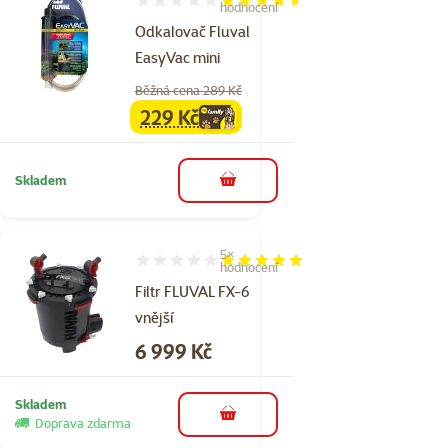
Hodnocení 92%, počet hodnocení: 5
hodnocení
Odkalovač Fluval
EasyVac mini
Běžná cena 289 Kč
229 Kč
family
cena
Skladem
do košíku
5×
Hodnocení 100%, počet hodnocení: 5
hodnocení
Filtr FLUVAL FX-6
vnější
Cena
6 999 Kč
Skladem
do košíku
Doprava zdarma