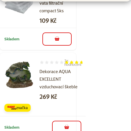
vata filtrační
compact 5ks
Cena
109 Kč
Skladem
do košíku
3×
Hodnocení 73%, počet hodnocení: 3
hodnocení
Dekorace AQUA
EXCELLENT
vzduchovací škeble
Cena
269 Kč
značka
Skladem
do košíku