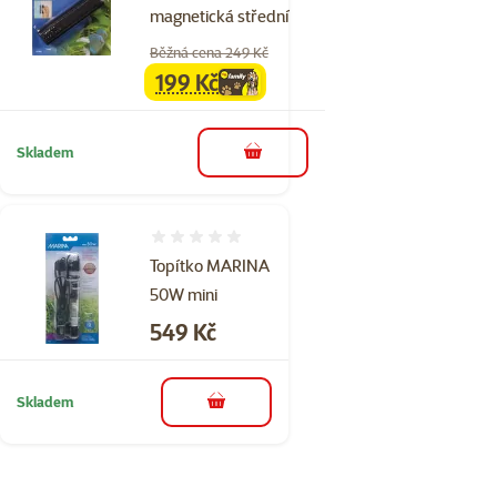
magnetická střední
Běžná cena 249 Kč
199 Kč
family
cena
Skladem
do košíku
Hodnocení 0%
Topítko MARINA
50W mini
Cena
549 Kč
Skladem
do košíku