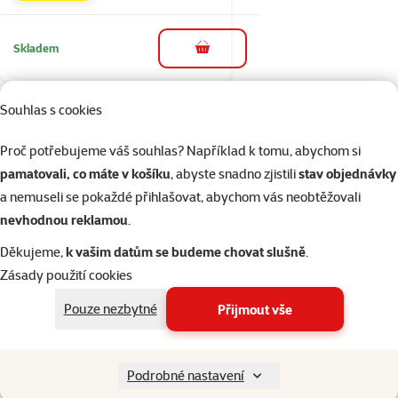
Skladem
do košíku
Souhlas s cookies
1×
Hodnocení 100%, počet hodnocení: 1
hodnocení
Škrtítko akvarijní
Proč potřebujeme váš souhlas? Například k tomu, abychom si
Aqua Exotic
pamatovali, co máte v košíku
, abyste snadno zjistili
stav objednávky
Cena
16 Kč
a nemuseli se pokaždé přihlašovat, abychom vás neobtěžovali
nevhodnou reklamou
.
💥 Výprodej
Děkujeme,
k vašim datům se budeme chovat slušně
.
Zásady použití cookies
Skladem
do košíku
Pouze nezbytné
Přijmout vše
Hodnocení 0%
Podrobné nastavení
Náplň JUWEL