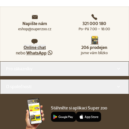
Napište nám
321 000 180
eshop@superzoo.cz
Po–Pá 7:00 – 18:00
Online chat
206 prodejen
nebo
WhatsApp
jsme vám blízko
Menu v patičce
Pro zákazníky
O společnosti
Stáhněte si aplikaci Super zoo