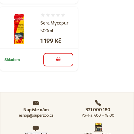
Hodnocení 0%
Sera Mycopur
500ml
Cena
1 199 Kč
Skladem
do košíku
Napište nám
321 000 180
eshop@superzoo.cz
Po–Pá 7:00 – 18:00