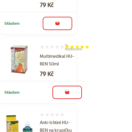
Cena
79 Kč
Skladem
do košíku
1×
Hodnocení 100%, počet hodnocení: 1
hodnocení
Multimedikal HU-
BEN 50ml
Cena
79 Kč
Skladem
do košíku
Hodnocení 0%
Anti-Ichtinl HU-
BEN na krupičku