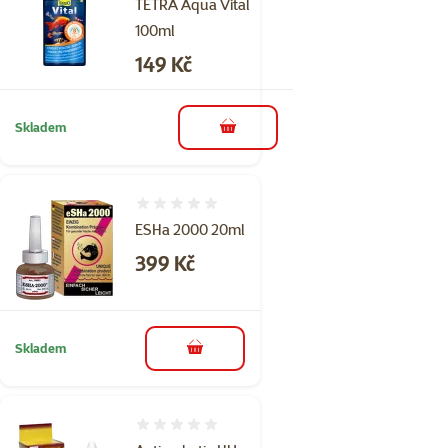
TETRA Aqua Vital
100ml
Cena
149 Kč
Skladem
do košíku
Hodnocení 0%
ESHa 2000 20ml
Cena
399 Kč
Skladem
do košíku
Hodnocení 0%