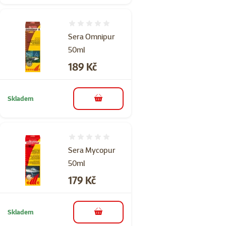
Hodnocení 0%
Sera Omnipur
50ml
Cena
189 Kč
Skladem
do košíku
Hodnocení 0%
Sera Mycopur
50ml
Cena
179 Kč
Skladem
do košíku