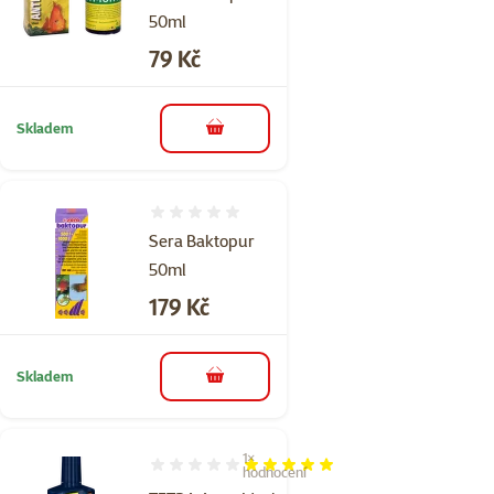
50ml
Cena
79 Kč
Skladem
do košíku
Hodnocení 0%
Sera Baktopur
50ml
Cena
179 Kč
Skladem
do košíku
1×
Hodnocení 100%, počet hodnocení: 1
hodnocení