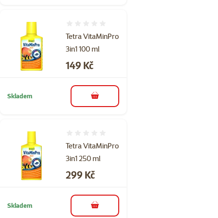
Hodnocení 0%
Tetra VitaMinPro
3in1 100 ml
Cena
149 Kč
Skladem
do košíku
Hodnocení 0%
Tetra VitaMinPro
3in1 250 ml
Cena
299 Kč
Skladem
do košíku