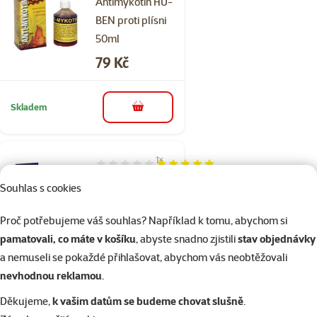
Antimykotin HU-
BEN proti plísni
50ml
Cena
79 Kč
Skladem
do košíku
1×
Hodnocení 100%, počet hodnocení: 1
hodnocení
Stophydrin HU-BEN
Souhlas s cookies
proti bezobratlým
Proč potřebujeme váš souhlas? Například k tomu, abychom si
50ml
pamatovali, co máte v košíku
, abyste snadno zjistili
stav objednávky
Cena
79 Kč
a nemuseli se pokaždé přihlašovat, abychom vás neobtěžovali
nevhodnou reklamou
.
Skladem
do košíku
Děkujeme,
k vašim datům se budeme chovat slušně
.