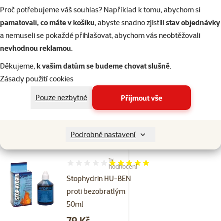
do košíku
Proč potřebujeme váš souhlas? Například k tomu, abychom si
pamatovali, co máte v košíku
, abyste snadno zjistili
stav objednávky
a nemuseli se pokaždé přihlašovat, abychom vás neobtěžovali
Hodnocení 0%
nevhodnou reklamou
.
Antimykotin HU-
BEN proti plísni
Děkujeme,
k vašim datům se budeme chovat slušně
.
50ml
Zásady použití cookies
Cena
79 Kč
Pouze nezbytné
Přijmout vše
Skladem
do košíku
Podrobné nastavení
1×
Hodnocení 100%, počet hodnocení: 1
hodnocení
Stophydrin HU-BEN
proti bezobratlým
50ml
Cena
79 Kč