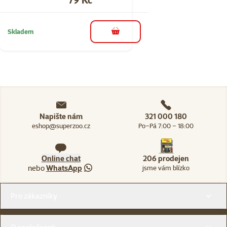
Skladem
do košíku
Napište nám
321 000 180
eshop@superzoo.cz
Po–Pá 7:00 – 18:00
Online chat
206 prodejen
nebo
WhatsApp
jsme vám blízko
Menu v patičce
Pro zákazníky