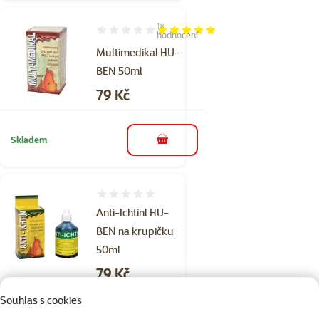
1×
Hodnocení 100%, počet hodnocení: 1
hodnocení
Multimedikal HU-
BEN 50ml
Cena
79 Kč
Skladem
do košíku
Hodnocení 0%
Anti-Ichtinl HU-
BEN na krupičku
50ml
Cena
79 Kč
Souhlas s cookies
Skladem