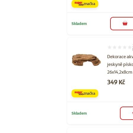
značka
Skladem
do 
Hodnocení 10
Dekorace akv
jeskyně písk
26x14,2x8cm
Cena
349 Kč
značka
Skladem