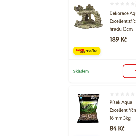
Hodnocení 40
Dekorace Aq
Excellent zří
hradu 13cm
Cena
189 Kč
značka
Skladem
Hodnocení 
Písek Aqua
Excellent říčn
16 mm 3kg
Cena
84 Kč