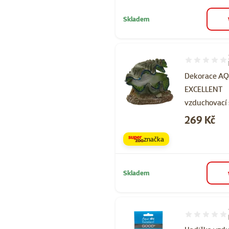
Skladem
Hodnocení 73
Dekorace A
EXCELLENT
vzduchovací
Cena
269 Kč
značka
Skladem
Hodnocení 10