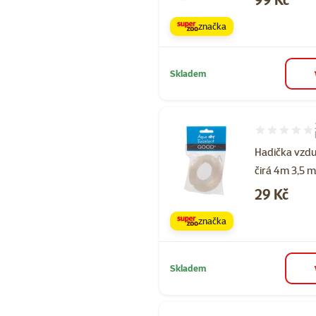
značka
Skladem
Hodnocení 80
Hadička vzd
čirá 4m 3,5 
Cena
29 Kč
značka
Skladem