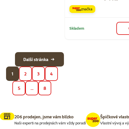
značka
Skladem
Další stránka
1
2
3
4
5
…
8
206 prodejen, jsme vám blízko
Špičkové vlast
Naši experti na prodejnách vám vždy poradí
Vlastní vývoj a v