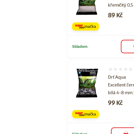
křemičitý 0,
Cena
89 Kč
značka
Skladem
Hodnocení 
Drť Aqua
Excellent čer
bílá 4-8 mm
Cena
99 Kč
značka
Skladem