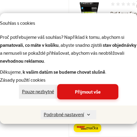
Hodnocení 10
Drť Aqua Exc
černá 2-4 m
Souhlas s cookies
Cena
199 Kč
Proč potřebujeme váš souhlas? Například k tomu, abychom si
značka
pamatovali, co máte v košíku
, abyste snadno zjistili
stav objednávky
a nemuseli se pokaždé přihlašovat, abychom vás neobtěžovali
nevhodnou reklamou
.
Skladem
Děkujeme,
k vašim datům se budeme chovat slušně
.
Zásady použití cookies
Hodnocení 10
Pouze nezbytné
Přijmout vše
Písek Aqua E
říční 4-8 mm
Podrobné nastavení
Cena
169 Kč
značka