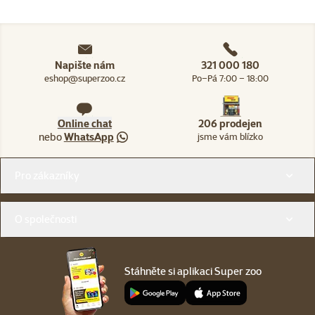
Napište nám
321 000 180
eshop@superzoo.cz
Po–Pá 7:00 – 18:00
Online chat
206 prodejen
nebo
WhatsApp
jsme vám blízko
Menu v patičce
Pro zákazníky
O společnosti
Stáhněte si aplikaci Super zoo