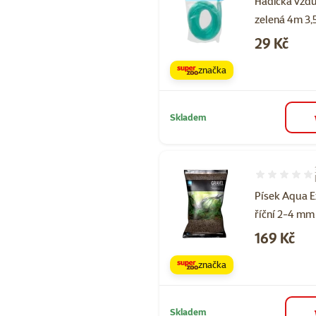
Hadička vzd
zelená 4m 3
Cena
29 Kč
značka
Skladem
Hodnocení 67
Písek Aqua E
říční 2-4 mm
Cena
169 Kč
značka
Skladem