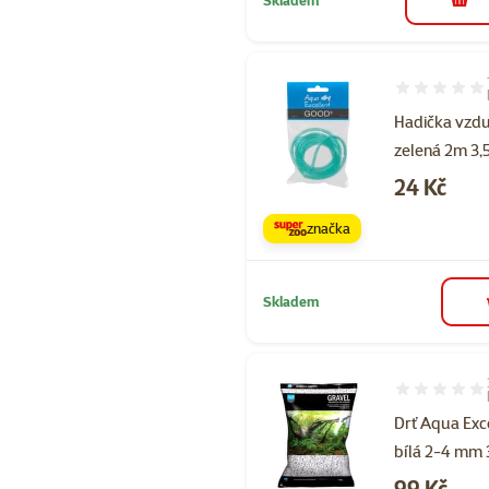
do 
Hodnocení 10
Hadička vzd
zelená 2m 3
Cena
24 Kč
značka
Skladem
Hodnocení 10
Drť Aqua Exc
bílá 2-4 mm 
Cena
99 Kč