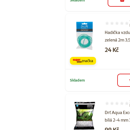
do 
Hodnocení 10
Hadička vzd
zelená 2m 3
Cena
24 Kč
značka
Skladem
Hodnocení 10
Drť Aqua Exc
bílá 2-4 mm 
Cena
99 Kč