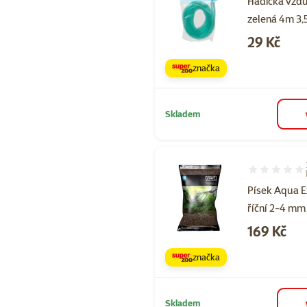
Hadička vzd
zelená 4m 3
Cena
29 Kč
značka
Skladem
Hodnocení 67
Písek Aqua E
říční 2-4 mm
Cena
169 Kč
značka
Skladem