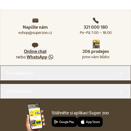
Napište nám
321 000 180
eshop@superzoo.cz
Po–Pá 7:00 – 18:00
Online chat
206 prodejen
nebo
WhatsApp
jsme vám blízko
Menu v patičce
Pro zákazníky
O společnosti
Stáhněte si aplikaci Super zoo