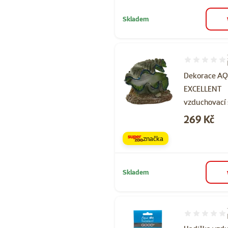
Skladem
Hodnocení 73
Dekorace A
EXCELLENT
vzduchovací
Cena
269 Kč
značka
Skladem
Hodnocení 10