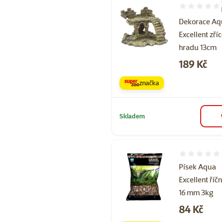
Hodnocení 40
Dekorace Aq
Excellent zří
hradu 13cm
Cena
189 Kč
značka
Skladem
Hodnocení 
Písek Aqua
Excellent říčn
16 mm 3kg
Cena
84 Kč