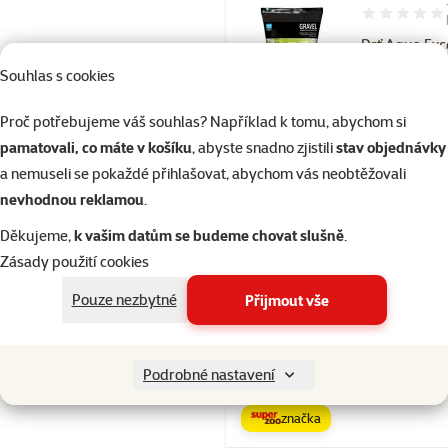
Hodnocení 10
Drť Aqua Exc
černá 2-4 m
Souhlas s cookies
Cena
199 Kč
Proč potřebujeme váš souhlas? Například k tomu, abychom si
značka
pamatovali, co máte v košíku
, abyste snadno zjistili
stav objednávky
a nemuseli se pokaždé přihlašovat, abychom vás neobtěžovali
nevhodnou reklamou
.
Skladem
Děkujeme,
k vašim datům se budeme chovat slušně
.
Zásady použití cookies
Hodnocení 10
Pouze nezbytné
Přijmout vše
Písek Aqua E
říční 4-8 mm
Podrobné nastavení
Cena
169 Kč
značka