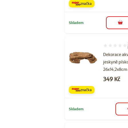
značka
Skladem
do 
Hodnocení 10
Dekorace akv
jeskyně písk
26x14,2x8cm
Cena
349 Kč
značka
Skladem