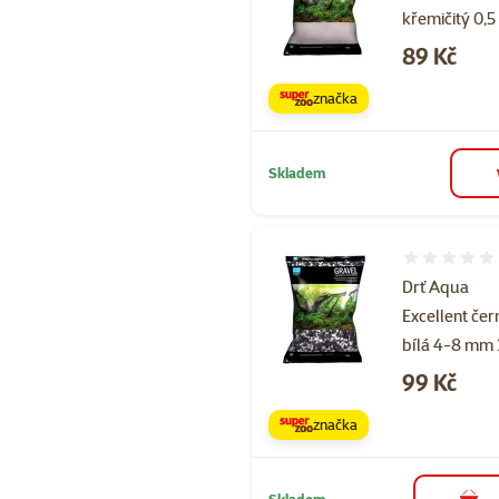
křemičitý 0,
Cena
89 Kč
značka
Skladem
Hodnocení 
Drť Aqua
Excellent čer
bílá 4-8 mm
Cena
99 Kč
značka
Skladem