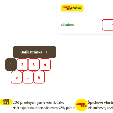
značka
Skladem
Další stránka
1
2
3
4
5
…
8
206 prodejen, jsme vám blízko
Špičkové vlast
Naši experti na prodejnách vám vždy poradí
Vlastní vývoj a v