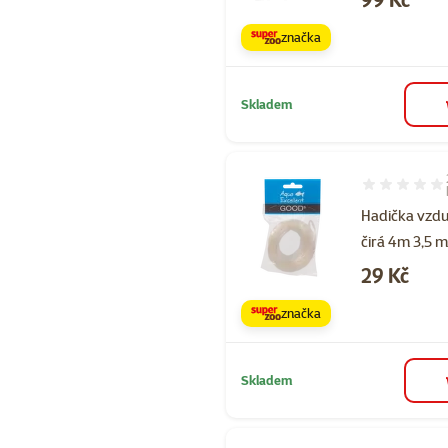
značka
Skladem
Hodnocení 80
Hadička vzd
čirá 4m 3,5 
Cena
29 Kč
značka
Skladem