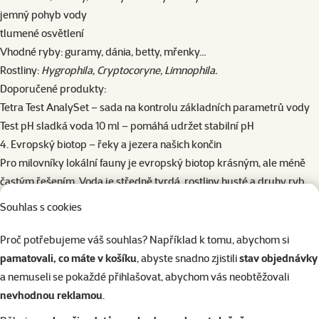
​​​​​​​jemný pohyb vody
tlumené osvětlení
Vhodné ryby: guramy, dánia, betty, mřenky…
Rostliny:
Hygrophila, Cryptocoryne, Limnophila.
Doporučené produkty:
Tetra Test AnalySet
– sada na kontrolu základních parametrů vody
Test pH sladká voda 10 ml
– pomáhá udržet stabilní pH
4. Evropský biotop – řeky a jezera našich končin
Pro milovníky lokální fauny je evropský biotop krásným, ale méně
častým řešením. Voda je středně tvrdá, rostliny husté a druhy ryb
známé z přírody.
Souhlas s cookies
Typické prvky:
písčité dno, kořeny, kameny
Proč potřebujeme váš souhlas? Například k tomu, abychom si
rostliny jako elodea, ceratophyllum, valisnerie
pamatovali, co máte v košíku
, abyste snadno zjistili
stav objednávky
mírné proudění Vhodné ryby: karasi, kaprovité druhy…
a nemuseli se pokaždé přihlašovat, abychom vás neobtěžovali
Doporučené produkty:
nevhodnou reklamou
.
Dennerle substrát Scaper’s Soil – podporuje růst rostlin