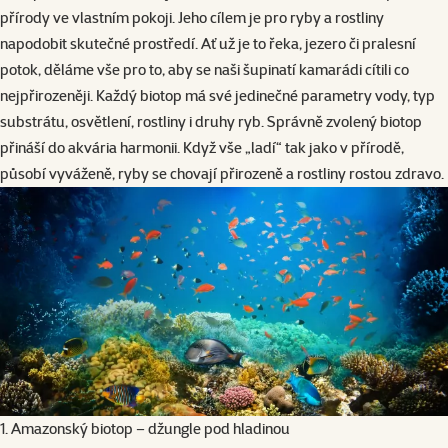
přírody ve vlastním pokoji. Jeho cílem je pro ryby a rostliny
napodobit skutečné prostředí. Ať už je to řeka, jezero či pralesní
potok, děláme vše pro to, aby se naši šupinatí kamarádi cítili co
nejpřirozeněji. Každý biotop má své jedinečné parametry vody, typ
substrátu, osvětlení, rostliny i druhy ryb. Správně zvolený biotop
přináší do akvária harmonii. Když vše „ladí“ tak jako v přírodě,
působí vyváženě, ryby se chovají přirozeně a rostliny rostou zdravo.
1. Amazonský biotop – džungle pod hladinou