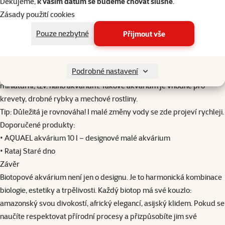
Děkujeme,
k vašim datům se budeme chovat slušně
.
Eheim SUBSTRAT pro
– udržuje čistotu vody
Zásady použití cookies
Fluval Filter 307 1150 l/h
– výkonný vnější filtr s tichým chodem
Pouze nezbytné
(pozn.: tento filtr má omezenou dostupnost)
Přijmout vše
5. Nano biotopy – malé, ale živé svět
Podrobné nastavení
Pokud máte doma málo prostoru, biotopové akvárium může být i
miniaturní, tzv. nano akvárium. Takové akvárium je vhodné pro
krevety, drobné rybky a mechové rostliny.
Tip: Důležitá je rovnováha! I malé změny vody se zde projeví rychleji.
Doporučené produkty:
•
AQUAEL akvárium 10 l
– designové malé akvárium
•
Rataj Staré dno
Závěr
Biotopové akvárium není jen o designu. Je to harmonická kombinace
biologie, estetiky a trpělivosti. Každý biotop má své kouzlo:
amazonský svou divokostí, africký elegancí, asijský klidem. Pokud se
naučíte respektovat přírodní procesy a přizpůsobíte jim své