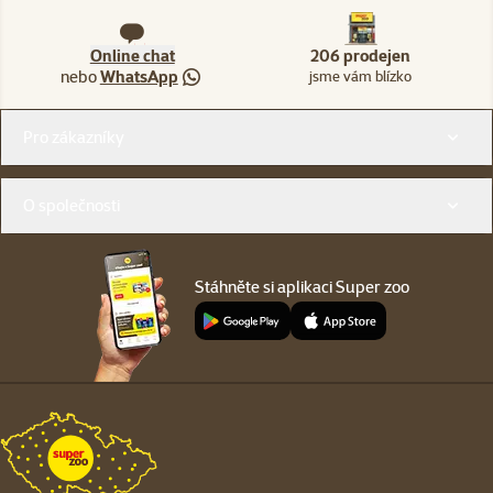
Online chat
206 prodejen
nebo
WhatsApp
jsme vám blízko
Menu v patičce
Pro zákazníky
O společnosti
Stáhněte si aplikaci Super zoo