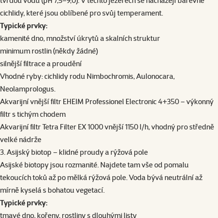
tvrdou vodu (pH 7,5–9,0). V těchto jezerech se nacházejí barevné
cichlidy, které jsou oblíbené pro svůj temperament.
Typické prvky:
kamenité dno, množství úkrytů a skalních struktur
minimum rostlin (někdy žádné)
silnější filtrace a proudění
Vhodné ryby: cichlidy rodu Nimbochromis, Aulonocara,
Neolamprologus.
Akvarijní vnější filtr EHEIM Professionel Electronic 4+350
– výkonný
filtr s tichým chodem
Akvarijní filtr Tetra Filter EX 1000 vnější 1150 l/h
, vhodný pro středně
velké nádrže
3. Asijský biotop – klidné proudy a rýžová pole
Asijské biotopy jsou rozmanité. Najdete tam vše od pomalu
tekoucích toků až po mělká rýžová pole. Voda bývá neutrální až
mírně kyselá s bohatou vegetací.
Typické prvky:
tmavé dno, kořeny, rostliny s dlouhými listy