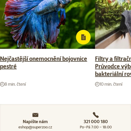
Nejčastější onemocnění bojovnice
Filtry a filtra
pestré
Průvodce výb
bakteriální r
8 min. čtení
10 min. čtení
Napište nám
321 000 180
eshop@superzoo.cz
Po–Pá 7:00 – 18:00