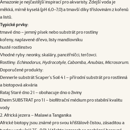
Amazonie je nejčastější inspirací pro akvaristy. Zdejší voda je
měkká, mírně kyselá (pH 6,0–7,0) a tmavší díky tříslovinám z kořenů
a listů.
Typické prvky:
tmavé dno – jemný písek nebo substrát pro rostliny
kořeny, naplavené dřevo, listy mandlovníku
husté rostlinstvo
Vhodné ryby: neonky, skaláry, pancéřníčci, terčovci.
Rostliny:
Echinodorus, Hydrocotyle, Cabomba, Anubias, Microsorum.
Doporučené produkty:
Dennerle substrát Scaper’s Soil 4 l – přírodní substrát pro rostlinná
a biotopová akvária
Rataj Staré dno 2 l
– obohacuje dno o živiny
Eheim SUBSTRAT pro 1 l
– biofiltrační médium pro stabilní kvalitu
vody
2. Africká jezera – Malawi a Tanganika
Africké biotopy jsou známé pro svou křišťálově čistou, zásaditou a