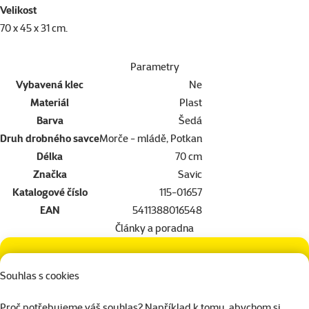
Velikost
70 x 45 x 31 cm.
Parametry
Vybavená klec
Ne
Materiál
Plast
Barva
Šedá
Druh drobného savce
Morče - mládě, Potkan
Délka
70 cm
Značka
Savic
Katalogové číslo
115-01657
EAN
5411388016548
Články a poradna
Potřebujete poradit?
Souhlas s cookies
Náš tým Super zoo je tady pro vás
Proč potřebujeme váš souhlas? Například k tomu, abychom si
321 000 180