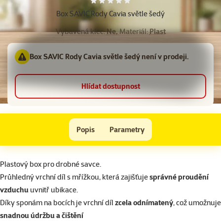
Hodnocení 0%
Box SAVIC Rody Cavia světle šedý
Vybavená klec:
Ne,
Materiál:
Plast
Box SAVIC Rody Cavia světle šedý není v prodeji.
Hlídat dostupnost
Box SAVIC Rody Cavia světle šedý
Popis
Parametry
Na začátek stránky
superzoo.product.detail.content
Plastový box pro drobné savce.
Průhledný vrchní díl s mřížkou, která zajišťuje
správné proudění
vzduchu
uvnitř ubikace.
Díky sponám na bocích je vrchní díl
zcela odnímatený
, což umožnuje
snadnou údržbu a čištění