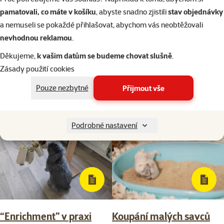
Po–Pá 7:00 – 18:00
pamatovali, co máte v košíku
, abyste snadno zjistili
stav objednávky
a nemuseli se pokaždé přihlašovat, abychom vás neobtěžovali
Zeptejte se
v online chatu
nebo
nevhodnou reklamou
.
na
WhatsApp
Děkujeme,
k vašim datům se budeme chovat slušně
.
Konzultace na míru
naplánuj si konzultaci
Zásady použití cookies
Pouze nezbytné
Přijmout vše
Podrobné nastavení
“Enrichment” v praxi
Koupání malých savců