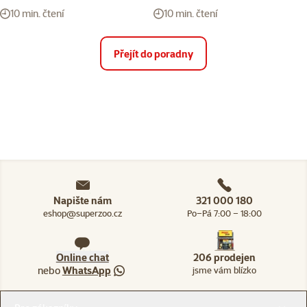
10 min. čtení
10 min. čtení
Přejít do poradny
Napište nám
321 000 180
eshop@superzoo.cz
Po–Pá 7:00 – 18:00
Online chat
206 prodejen
nebo
WhatsApp
jsme vám blízko
Menu v patičce