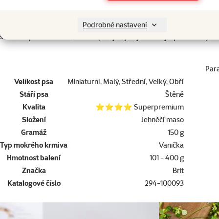
Brit je český výrobce zabývající se výrobou, vývojem a distribucí kr
znalosti zdravé výživy psů a koček s maximálním ohledem na jejich zdr
Podrobné nastavení
s cílem vyrábět krmiva, která splňují i ty nejnáročnější požadavky na 
Par
Velikost psa
Miniaturní, Malý, Střední, Velký, Obří
Stáří psa
Štěně
Kvalita
⭐⭐⭐⭐ Superpremium
Složení
Jehněčí maso
Gramáž
150 g
Typ mokrého krmiva
Vanička
Hmotnost balení
101 - 400 g
Značka
Brit
Katalogové číslo
294-100093