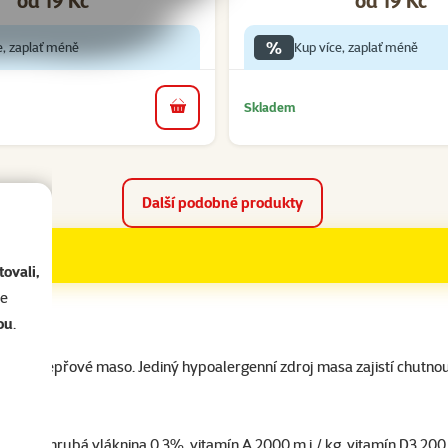
%
e, zaplať méně
Kup více, zaplať méně
Skladem
do košíku
Další podobné produkty
ovali,
se
ou
.
hovězí či vepřové maso. Jediný hypoalergenní zdroj masa zajistí chutno
2,5%, hrubá vláknina 0,3%, vitamín A 2000 m.j./ kg, vitamín D3 200 m.j