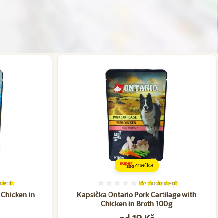
značka
cení
16×
hodnocení
í 100%, počet hodnocení: 6
Hodnocení 100%, počet ho
 Chicken in
Kapsička Ontario Pork Cartilage with
Chicken in Broth 100g
Cena
od 19 Kč