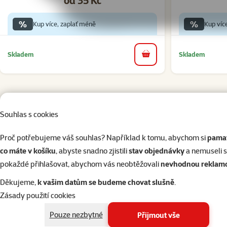
%
%
Kup více, zaplať méně
Kup víc
Skladem
Skladem
do košíku
Souhlas s cookies
BRIT Boutiques Gourmandes Lamb
Puppy One Meat 150g
Proč potřebujeme váš souhlas? Například k tomu, abychom si
pamat
co máte v košíku
, abyste snadno zjistili
stav objednávky
a nemuseli 
pokaždé přihlašovat, abychom vás neobtěžovali
nevhodnou reklam
superzoo.product.detail.content
Čistě jehněčí maso. Kompletní krmivo pro štěňata.
Děkujeme,
k vašim datům se budeme chovat slušně
.
Pro psy s vyšší citlivostí na typické zdroje bílkovin jako je drůbež, 
Zásady použití cookies
Krmný návod: viz tabulka na obale.
Složení: jehněčí maso, rostlinný olej, vitamíny, minerální látky.
Pouze nezbytné
Přijmout vše
Jakostní znaky: proteiny ,5%, vlhkost 82%, tuky 6%, hrubé popeloviny 