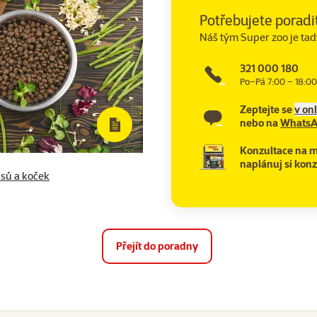
Potřebujete poradi
Náš tým Super zoo je tad
321 000 180
Po–Pá 7:00 – 18:00
Zeptejte se
v on
nebo na
Whats
Konzultace na m
naplánuj si konz
psů a koček
Přejít do poradny