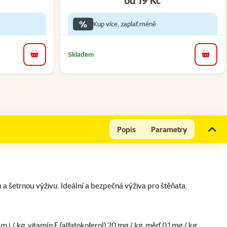
%
Kup více, zaplať méně
Skladem
do košíku
do koš
Popis
Parametry
u a šetrnou výživu. Ideální a bezpečná výživa pro štěňata.
./ kg, vitamín E (alfatokoferol) 20 mg / kg, měď 0,1 mg / kg.