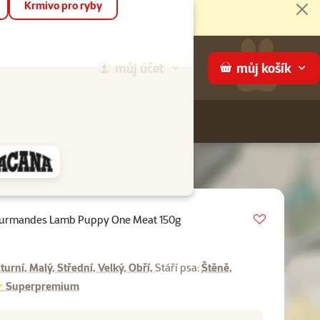
Krmivo pro ryby
Zav
můj
účet
můj
košík
Hledej
háme
Vložit do 
ourmandes Lamb Puppy One Meat 150g
0%
turní, Malý, Střední, Velký, Obří,
Stáří psa:
Štěně,
uperpremium