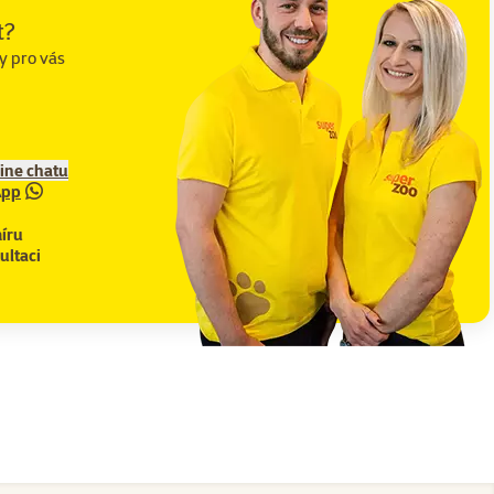
t?
y pro vás
line chatu
App
íru
ultaci