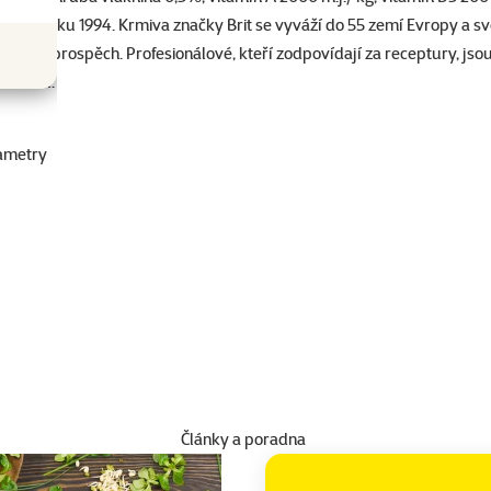
miv od roku 1994. Krmiva značky Brit se vyváží do 55 zemí Evropy a sv
aví a prospěch. Profesionálové, kteří zodpovídají za receptury, jsou 
kvalitu.
ametry
Články a poradna