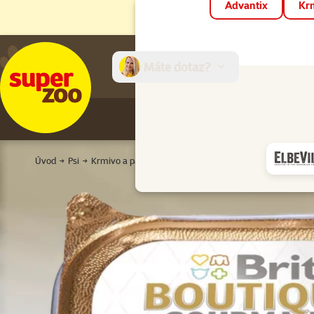
Advantix
Krm
Máte dotaz?
E-sh
Úvod
Psi
Krmivo a pamlsky
Konzervy a kapsičky
Pro štěňat