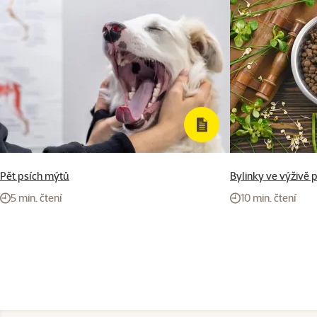
Pět psích mýtů
Bylinky ve výživě 
5 min. čtení
10 min. čtení