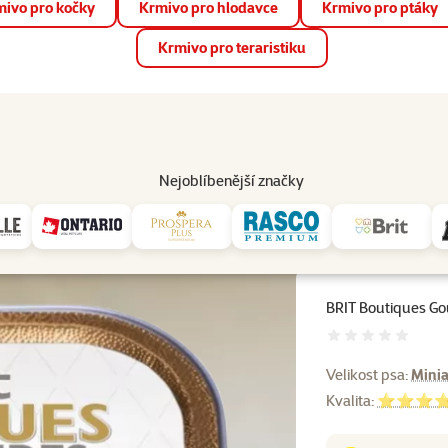
ivo pro kočky
Krmivo pro hlodavce
Krmivo pro ptáky
📱 Stáhněte si novou aplikaci Super zoo.
Více informací
Krmivo pro teraristiku
op
Akce a slevy
Prodejny
Služby
Poradna
Pomá
206
Nejoblíbenější značky
a
BRIT Boutiques Gourmandes Lamb Puppy One Meat 150g
BRIT Boutiques G
Hodnocení 
Velikost psa:
Minia
Kvalita:
⭐⭐⭐⭐ S