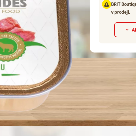
BRIT Bouti
v prodeji.
Al