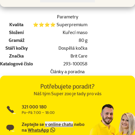
Parametry
Kvalita
⭐⭐⭐⭐ Superpremium
Složení
Kuřecí maso
Gramáž
80 g
Stáří kočky
Dospělá kočka
Značka
Brit Care
Katalogové číslo
293-100058
Články a poradna
Potřebujete poradit?
Náš tým Super zoo je tady pro vás
321 000 180
Po–Pá 7:00 – 18:00
Zeptejte se
v online chatu
nebo
na
WhatsApp