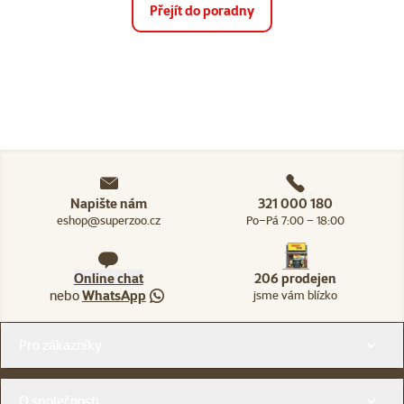
Přejít do poradny
Napište nám
321 000 180
eshop@superzoo.cz
Po–Pá 7:00 – 18:00
Online chat
206 prodejen
nebo
WhatsApp
jsme vám blízko
Menu v patičce
Pro zákazníky
O společnosti