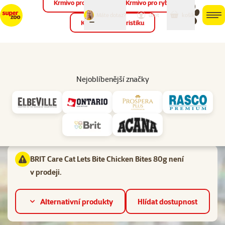
Krmivo pro ptáky
Krmivo pro ryby
můj
můj
Máte dotaz?
košík
účet
men
Krmivo pro teraristiku
Hled
Vl
Pro dospělé kočky
Nejoblíbenější značky
Hodnocení 0%
BRIT Care Cat Lets Bite Chicken Bites 80g
Kvalita:
⭐⭐⭐⭐ Superpremium,
Stáří kočky:
Dospělá kočka
BRIT Care Cat Lets Bite Chicken Bites 80g není
v prodeji.
Alternativní produkty
Hlídat dostupnost