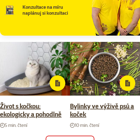
Konzultace na míru
naplánuj si konzultaci
Život s kočkou:
Bylinky ve výživě psů a
ekologicky a pohodlně
koček
5 min. čtení
10 min. čtení