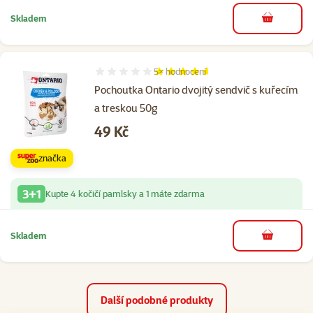
Skladem
do košíku
5×
hodnocení
Hodnocení 92%, počet hodnocení: 5
Pochoutka Ontario dvojitý sendvič s kuřecím
a treskou 50g
Cena
49 Kč
značka
3+1
Kupte 4 kočičí pamlsky a 1 máte zdarma
Skladem
do košíku
Další podobné produkty