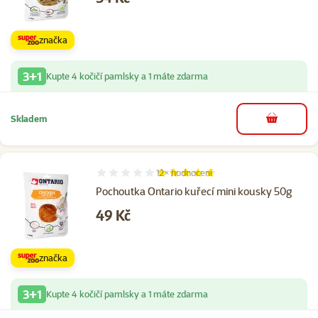
značka
3+1
Kupte 4 kočičí pamlsky a 1 máte zdarma
Skladem
do košíku
12×
hodnocení
Hodnocení 100%, počet hodnocení: 12
Pochoutka Ontario kuřecí mini kousky 50g
Cena
49 Kč
značka
3+1
Kupte 4 kočičí pamlsky a 1 máte zdarma