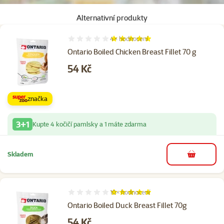
Alternativní produkty
4×
hodnocení
Hodnocení 100%, počet hodnocení: 4
Ontario Boiled Chicken Breast Fillet 70 g
Cena
54 Kč
značka
3+1
Kupte 4 kočičí pamlsky a 1 máte zdarma
Skladem
do košíku
10×
hodnocení
Hodnocení 100%, počet hodnocení: 10
Ontario Boiled Duck Breast Fillet 70g
Cena
54 Kč