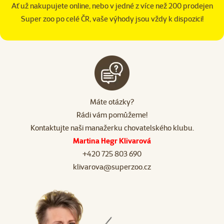
Ať už nakupujete online, nebo v jedné z více než 200 prodejen
Super zoo po celé ČR, vaše výhody jsou vždy k dispozici!
Máte otázky?
Rádi vám pomůžeme!
Kontaktujte naši manažerku chovatelského klubu.
Martina Hegr Klivarová
+420 725 803 690
klivarova@superzoo.cz