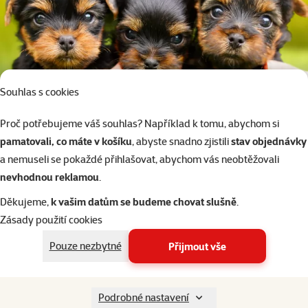
Souhlas s cookies
Proč potřebujeme váš souhlas? Například k tomu, abychom si
pamatovali, co máte v košíku
, abyste snadno zjistili
stav objednávky
a nemuseli se pokaždé přihlašovat, abychom vás neobtěžovali
nevhodnou reklamou
.
Děkujeme,
k vašim datům se budeme chovat slušně
.
Zásady použití cookies
Pouze nezbytné
Přijmout vše
Jak se zaregistrovat?
Staňte se členem ještě dnes a
využijte exkluzivní výhody!
Podrobné nastavení
Chci se stát členem