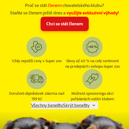
Proč se stát
členem
chovatelského klubu?
Staňte se členem ještě dnes a
využijte exkluzivní výhody!
Chci se stát členem
Vždy nejnižší ceny v Super zoo
Slevy až 40 % na celý sortiment
na prodejnách i eshopu Super zoo
Doručení objednávek zdarma nad
Možnost sponzoringu akcí
799 Kč
pořádaných vaším klubem
Všechny benefity
Skrýt benefity