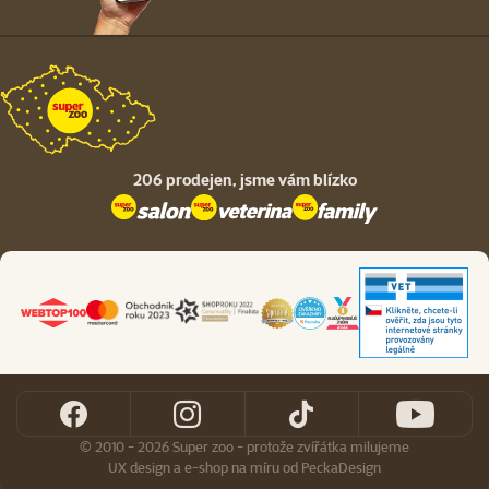
206 prodejen,
jsme vám blízko
© 2010 - 2026 Super zoo - protože zvířátka milujeme
UX design
a
e-shop na míru
od
PeckaDesign