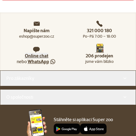
Napište nám
321 000 180
eshop@superzoo.cz
Po–Pá 7:00 – 18:00
Online chat
206 prodejen
nebo
WhatsApp
jsme vám blízko
Menu v patičce
Pro zákazníky
O společnosti
Stáhněte si aplikaci Super zoo