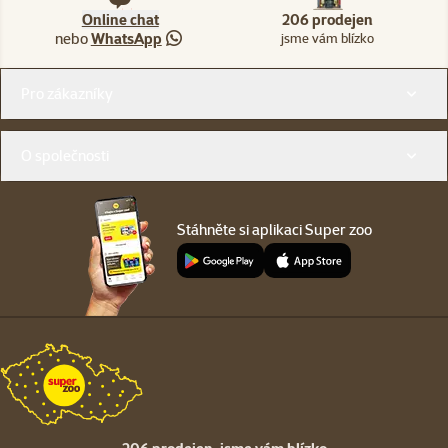
Online chat
206 prodejen
nebo
WhatsApp
jsme vám blízko
Menu v patičce
Pro zákazníky
O společnosti
Stáhněte si aplikaci Super zoo