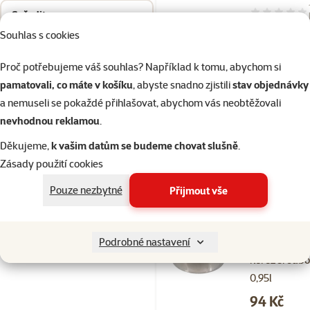
Seřadit
Hodnocení 10
Miska Dog Fa
Souhlas s cookies
nerez šroubo
Proč potřebujeme váš souhlas? Například k tomu, abychom si
0,33l
pamatovali, co máte v košíku
, abyste snadno zjistili
stav objednávky
Cena
64 Kč
a nemuseli se pokaždé přihlašovat, abychom vás neobtěžovali
značka
nevhodnou reklamou
.
Děkujeme,
k vašim datům se budeme chovat slušně
.
Zásady použití cookies
Skladem
Pouze nezbytné
Přijmout vše
Hodnocení 80
Miska Dog Fa
Podrobné nastavení
nerez šroubo
0,95l
Cena
94 Kč