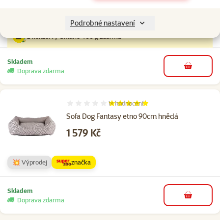
👍 TOP cena
značka
Podrobné nastavení
2 konzervy Ontario 400 g zdarma
Skladem
do košíku
Doprava zdarma
1×
hodnocení
Hodnocení 100%, počet hodnocení: 1
Sofa Dog Fantasy etno 90cm hnědá
Cena
1 579 Kč
💥 Výprodej
značka
Skladem
do košíku
Doprava zdarma