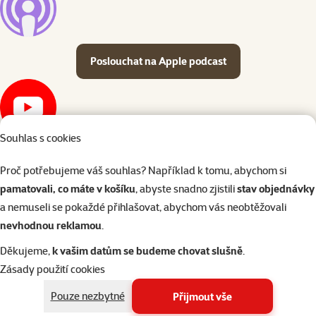
Poslouchat na Apple podcast
Souhlas s cookies
Shlédnout na YouTube
Proč potřebujeme váš souhlas? Například k tomu, abychom si
O epizodě
pamatovali, co máte v košíku
, abyste snadno zjistili
stav objednávky
a nemuseli se pokaždé přihlašovat, abychom vás neobtěžovali
nevhodnou reklamou
.
2×
hodnocení
Hodnocení 100%, počet hodnocení: 2
Děkujeme,
k vašim datům se budeme chovat slušně
.
Ontario Adult Large Beef & Brown Rice 20kg
Zásady použití cookies
Původní cena
1 999 Kč
Cena
1 849 Kč
Pouze nezbytné
Přijmout vše
Cena za 100 g: 9,2 Kč