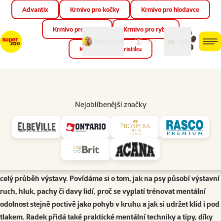
Advantix
Krmivo pro kočky
Krmivo pro hlodavce
Zav
📱 Stáhněte si novou aplikaci Super zoo.
Více informací
Krmivo pro ptáky
Krmivo pro ryby
můj
můj
Máte dotaz?
košík
účet
men
Krmivo pro teraristiku
Hled
Poradna pro psy
Dog Show Mind | Podcast Super zoo
Nejoblíbenější značky
Výstavní kruh není jen o správném postoji, pohybu a technice –
velkou roli v něm hraje také psychika člověka i psa. Hostem
epizody je Mgr. Radek Blažo, předseda Klubu tibetských plemen,
poradce chovu a ambasador značky Amelum, který vysvětlí, jak se
emoce handlera přenášejí na psa a proč může nervozita ovlivnit
celý průběh výstavy. Povídáme si o tom, jak na psy působí výstavní
ruch, hluk, pachy či davy lidí, proč se vyplatí trénovat mentální
odolnost stejně poctivě jako pohyb v kruhu a jak si udržet klid i pod
tlakem. Radek přidá také praktické mentální techniky a tipy, díky