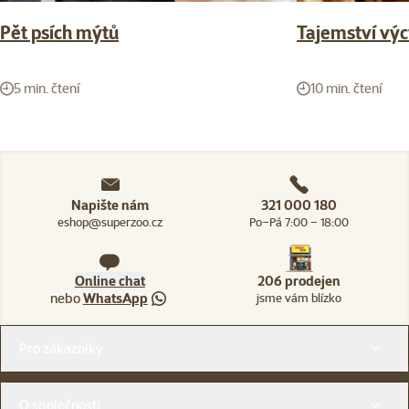
Pět psích mýtů
Tajemství výc
5 min. čtení
10 min. čtení
Napište nám
321 000 180
eshop@superzoo.cz
Po–Pá 7:00 – 18:00
Online chat
206 prodejen
nebo
WhatsApp
jsme vám blízko
Menu v patičce
Pro zákazníky
O společnosti