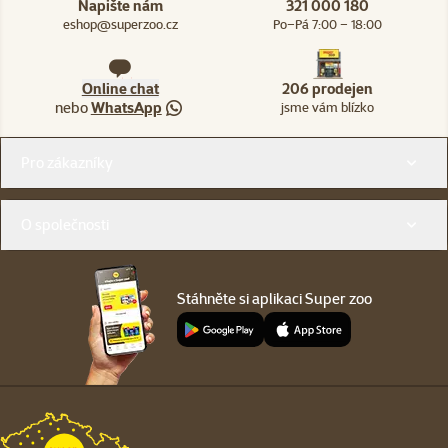
Napište nám
321 000 180
eshop@superzoo.cz
Po–Pá 7:00 – 18:00
Online chat
206 prodejen
nebo
WhatsApp
jsme vám blízko
Menu v patičce
Pro zákazníky
O společnosti
Stáhněte si aplikaci Super zoo