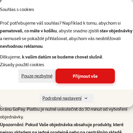
poukázek a je
ZDARMA
Platba
Souhlas s cookies
Na e-shopu je možné platit následujícími způsoby platby:
Proč potřebujeme váš souhlas? Například k tomu, abychom si
Dobírka (39 Kč)
pamatovali, co máte v košíku
, abyste snadno zjistili
stav objednávky
Online platba kartou
a nemuseli se pokaždé přihlašovat, abychom vás neobtěžovali
Platby přes platební bránu GoPay
nevhodnou reklamou
.
Platba dárkovým poukazem Super zoo
V případě objednávky na prodejnu je
platba na prodejně
všemi
Děkujeme,
k vašim datům se budeme chovat slušně
.
možnými prostředky, které prodejna přijímá:
Zásady použití cookies
Platba kartou
Pouze nezbytné
Přijmout vše
Hotovost
Dárkový poukaz
V případě objednávky přes expresní rozvoz je možná platba
Podrobné nastavení
pouze
předem
online platbou kartou nebo platbou přes platební
bránu GoPay. Platbu je nutné uskutečnit do 30 minut od vytvoření
objednávky.
Upozornění: Pokud Vaše objednávka obsahuje produkty, které
nejsou skladem na jedné prodejně nebo na centrálním skladě,