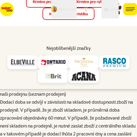
Krmivo pro ptáky
Krmivo pro ryby
můj
můj
Máte dotaz?
košík
účet
men
Krmivo pro teraristiku
Hled
Úvod
Doprava a platba
Nejoblíbenější značky
Doprava
Zboží z e-shopu si můžete nechat zaslat domů, vyzvednout na
prodejně nebo si je nechat doručit kurýrem.
Doprava na prodejnu:
V současné době je možné si nechat dopravit zboží na kteroukoliv
naši prodejnu (
seznam prodejen
)
Dodací doba se odvíjí v závislosti na skladové dostupnosti zboží na
prodejně. V případě, že je zboží skladem, je průměrná doba
zpracování objednávky 60 minut. V případě, že požadované zboží
není skladem na prodejně, je nutné zaslat zboží z centrálního skladu
a v takovém případě je dodací lhůta 2 pracovní dny a cena zaslání