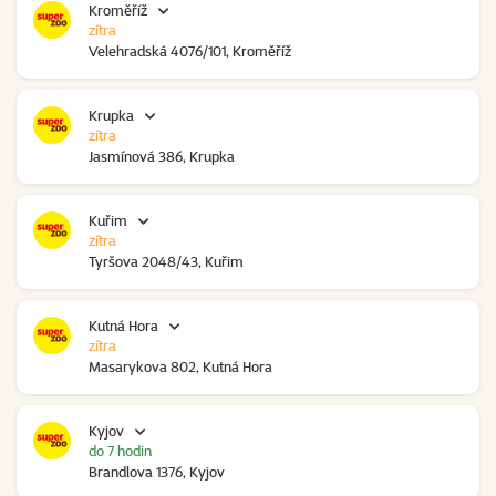
Kroměříž
zítra
Velehradská 4076/101, Kroměříž
Krupka
zítra
Jasmínová 386, Krupka
Kuřim
zítra
Tyršova 2048/43, Kuřim
Kutná Hora
zítra
Masarykova 802, Kutná Hora
Kyjov
do 7 hodin
Brandlova 1376, Kyjov