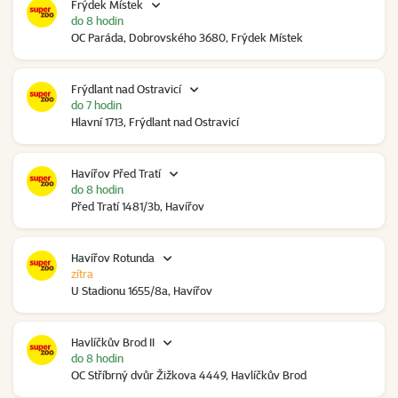
Frýdek Místek
do 8 hodin
OC Paráda, Dobrovského 3680, Frýdek Místek
Frýdlant nad Ostravicí
do 7 hodin
Hlavní 1713, Frýdlant nad Ostravicí
Havířov Před Tratí
do 8 hodin
Před Tratí 1481/3b, Havířov
Havířov Rotunda
zítra
U Stadionu 1655/8a, Havířov
Havlíčkův Brod II
do 8 hodin
OC Stříbrný dvůr Žižkova 4449, Havlíčkův Brod