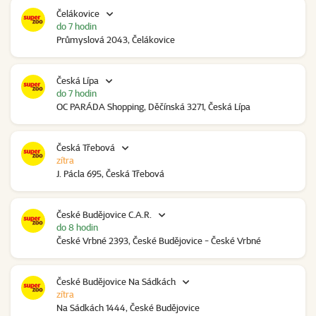
Čelákovice
do 7 hodin
Průmyslová 2043, Čelákovice
Česká Lípa
do 7 hodin
OC PARÁDA Shopping, Děčínská 3271, Česká Lípa
Česká Třebová
zítra
J. Pácla 695, Česká Třebová
České Budějovice C.A.R.
do 8 hodin
České Vrbné 2393, České Budějovice - České Vrbné
České Budějovice Na Sádkách
zítra
Na Sádkách 1444, České Budějovice