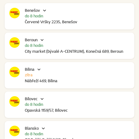
Benešov
do 8 hodin
Červené Vršky 2235, Benešov
Beroun
do 8 hodin
City market (bývalé A-CENTRUM), Konečná 689, Beroun
Bílina
zítra
Nábřeží 469, Bílina
Bílovec
do 8 hodin
Opavská 1159/57, Bílovec
Blansko
do 8 hodin