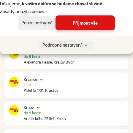
do 8 hodin
Děkujeme,
k vašim datům se budeme chovat slušně
.
Ovčáry 304, Ovčáry
Zásady použití cookies
Pouze nezbytné
Přijmout vše
Kozomín
do 8 hodin
RP Kozomín č.p. 508, Kozomín
Podrobné nastavení
Králův Dvůr
do 8 hodin
Alexandra Hesse, Králův Dvůr
Kraslice
zítra
Přilehlá 1731, Kraslice
Krnov
do 8 hodin
Vrchlického 2511/4, Krnov