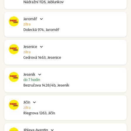
Nádražní 1126, Jablunkov
Jaroměř
zítra
Dolecká 974, Jaroměř
Jesenice
zítra
Cedrová 1463, Jesenice
Jeseník
do 7 hodin
Bezručova 1428/4b, Jeseník
Jičín
zítra
Riegrova 1263, Jičín
Jihlava Aventin