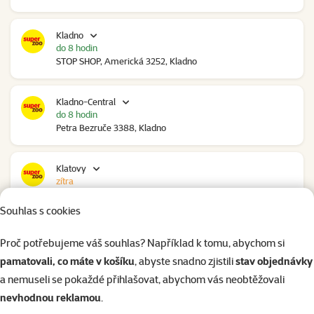
Kladno
do 8 hodin
STOP SHOP, Americká 3252, Kladno
Kladno-Central
do 8 hodin
Petra Bezruče 3388, Kladno
Klatovy
zítra
NC Škodovka, Domažlická 948, Klatovy
Souhlas s cookies
Kolín
Proč potřebujeme váš souhlas? Například k tomu, abychom si
zítra
pamatovali, co máte v košíku
, abyste snadno zjistili
stav objednávky
Polepská 979, Kolín
a nemuseli se pokaždé přihlašovat, abychom vás neobtěžovali
nevhodnou reklamou
.
Kolín Ovčáry