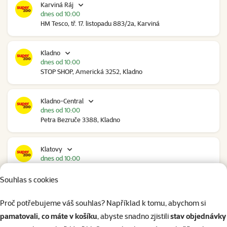
Karviná Ráj
dnes od 10:00
HM Tesco, tř. 17. listopadu 883/2a, Karviná
Kladno
dnes od 10:00
STOP SHOP, Americká 3252, Kladno
Kladno-Central
dnes od 10:00
Petra Bezruče 3388, Kladno
Klatovy
dnes od 10:00
NC Škodovka, Domažlická 948, Klatovy
Souhlas s cookies
Kolín
Proč potřebujeme váš souhlas? Například k tomu, abychom si
do 8 hodin
pamatovali, co máte v košíku
, abyste snadno zjistili
stav objednávky
Polepská 979, Kolín