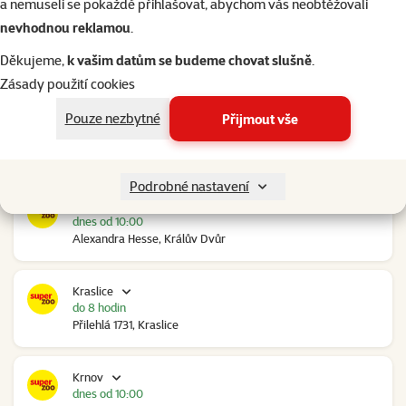
a nemuseli se pokaždé přihlašovat, abychom vás neobtěžovali
nevhodnou reklamou
.
Kolín Ovčáry
dnes od 10:00
Děkujeme,
k vašim datům se budeme chovat slušně
.
Ovčáry 304, Ovčáry
Zásady použití cookies
Pouze nezbytné
Přijmout vše
Kozomín
dnes od 10:00
RP Kozomín č.p. 508, Kozomín
Podrobné nastavení
Králův Dvůr
dnes od 10:00
Alexandra Hesse, Králův Dvůr
Kraslice
do 8 hodin
Přilehlá 1731, Kraslice
Krnov
dnes od 10:00