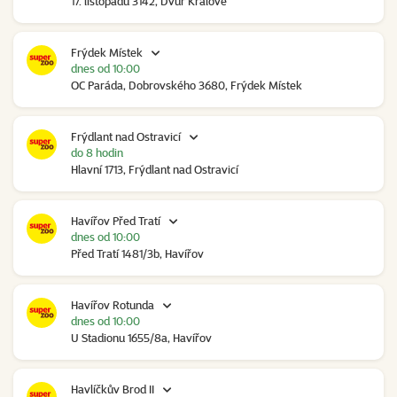
17. listopadu 3142, Dvůr Králové
Frýdek Místek
dnes od 10:00
OC Paráda, Dobrovského 3680, Frýdek Místek
Frýdlant nad Ostravicí
do 8 hodin
Hlavní 1713, Frýdlant nad Ostravicí
Havířov Před Tratí
dnes od 10:00
Před Tratí 1481/3b, Havířov
Havířov Rotunda
dnes od 10:00
U Stadionu 1655/8a, Havířov
Havlíčkův Brod II