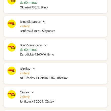
do 60 minut
Okružní 732/5, Brno
Brno Šlapanice
v úterý
Brněnská 1898, Šlapanice
Brno Vinohrady
do 60 minut
Žarošická 4260/16, Brno
Břeclav
v úterý
NC Břeclav II Lidická 3362, Břeclav
Čáslav
v úterý
Jeníkovská 2064, Čáslav