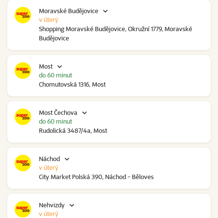
Moravské Budějovice
v úterý
Shopping Moravské Budějovice, Okružní 1779, Moravské
Budějovice
Most
do 60 minut
Chomutovská 1316, Most
Most Čechova
do 60 minut
Rudolická 3487/4a, Most
Náchod
v úterý
City Market Polská 390, Náchod - Běloves
Nehvizdy
v úterý