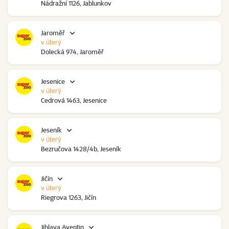
Nádražní 1126, Jablunkov
Jaroměř
v úterý
Dolecká 974, Jaroměř
Jesenice
v úterý
Cedrová 1463, Jesenice
Jeseník
v úterý
Bezručova 1428/4b, Jeseník
Jičín
v úterý
Riegrova 1263, Jičín
Jihlava Aventin