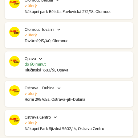
Olomouc Bělidla
v úterý
Nákupní park Bělidla, Pavlovická 272/18, Olomouc
Olomouc Tovární
v úterý
Tovární 915/40, Olomouc
Opava
do 60 minut
Hlučínská 1683/61, Opava
Ostrava - Dubina
v úterý
Horní 298/65a, Ostrava-jih-Dubina
Ostrava Centro
v úterý
Nákupní Park Sjízdná 5602/ 4, Ostrava Centro