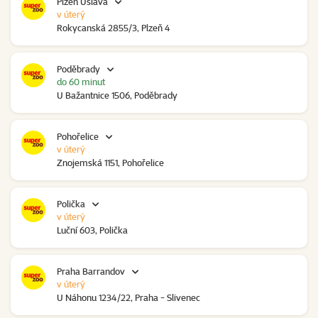
Plzeň Úslava
v úterý
Rokycanská 2855/3, Plzeň 4
Poděbrady
do 60 minut
U Bažantnice 1506, Poděbrady
Pohořelice
v úterý
Znojemská 1151, Pohořelice
Polička
v úterý
Luční 603, Polička
Praha Barrandov
v úterý
U Náhonu 1234/22, Praha - Slivenec