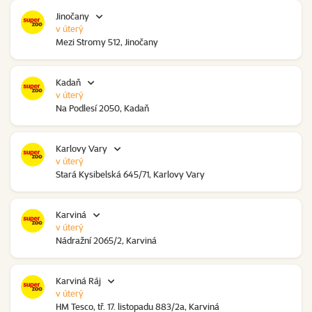
Jinočany
v úterý
Mezi Stromy 512, Jinočany
Kadaň
v úterý
Na Podlesí 2050, Kadaň
Karlovy Vary
v úterý
Stará Kysibelská 645/71, Karlovy Vary
Karviná
v úterý
Nádražní 2065/2, Karviná
Karviná Ráj
v úterý
HM Tesco, tř. 17. listopadu 883/2a, Karviná