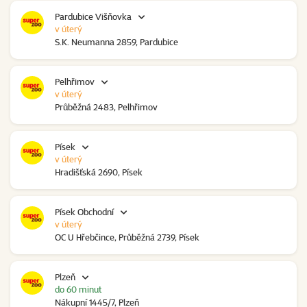
Pardubice Višňovka
v úterý
S.K. Neumanna 2859, Pardubice
Pelhřimov
v úterý
Průběžná 2483, Pelhřimov
Písek
v úterý
Hradišťská 2690, Písek
Písek Obchodní
v úterý
OC U Hřebčince, Průběžná 2739, Písek
Plzeň
do 60 minut
Nákupní 1445/7, Plzeň