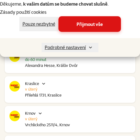
v úterý
Děkujeme,
k vašim datům se budeme chovat slušně
.
Ovčáry 304, Ovčáry
Zásady použití cookies
Pouze nezbytné
Přijmout vše
Kozomín
do 60 minut
RP Kozomín č.p. 508, Kozomín
Podrobné nastavení
Králův Dvůr
do 60 minut
Alexandra Hesse, Králův Dvůr
Kraslice
v úterý
Přilehlá 1731, Kraslice
Krnov
v úterý
Vrchlického 2511/4, Krnov