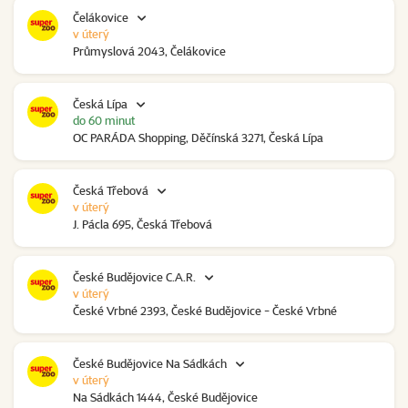
Čelákovice
v úterý
Průmyslová 2043, Čelákovice
Česká Lípa
do 60 minut
OC PARÁDA Shopping, Děčínská 3271, Česká Lípa
Česká Třebová
v úterý
J. Pácla 695, Česká Třebová
České Budějovice C.A.R.
v úterý
České Vrbné 2393, České Budějovice - České Vrbné
České Budějovice Na Sádkách
v úterý
Na Sádkách 1444, České Budějovice