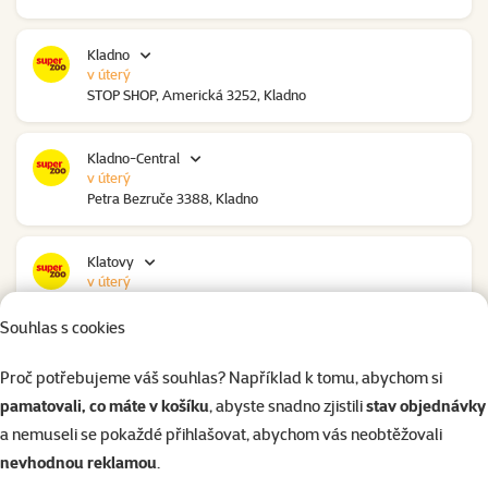
Kladno
v úterý
STOP SHOP, Americká 3252, Kladno
Kladno-Central
v úterý
Petra Bezruče 3388, Kladno
Klatovy
v úterý
NC Škodovka, Domažlická 948, Klatovy
Souhlas s cookies
Kolín
Proč potřebujeme váš souhlas? Například k tomu, abychom si
v úterý
pamatovali, co máte v košíku
, abyste snadno zjistili
stav objednávky
Polepská 979, Kolín
a nemuseli se pokaždé přihlašovat, abychom vás neobtěžovali
nevhodnou reklamou
.
Kolín Ovčáry