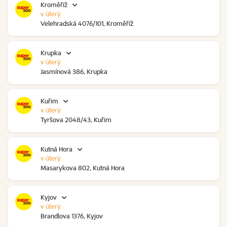
Kroměříž
v úterý
Velehradská 4076/101, Kroměříž
Krupka
v úterý
Jasmínová 386, Krupka
Kuřim
v úterý
Tyršova 2048/43, Kuřim
Kutná Hora
v úterý
Masarykova 802, Kutná Hora
Kyjov
v úterý
Brandlova 1376, Kyjov