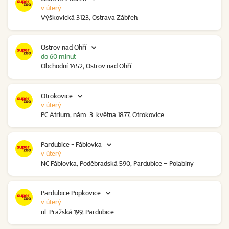
v úterý
Výškovická 3123, Ostrava Zábřeh
Ostrov nad Ohří
do 60 minut
Obchodní 1452, Ostrov nad Ohří
Otrokovice
v úterý
PC Atrium, nám. 3. května 1877, Otrokovice
Pardubice - Fáblovka
v úterý
NC Fáblovka, Poděbradská 590, Pardubice – Polabiny
Pardubice Popkovice
v úterý
ul. Pražská 199, Pardubice