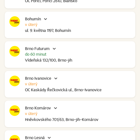
OC Poříčí, Poříčí 2610, Blansko
Bohumín
v úterý
ul. 9. května 1197, Bohumín
Brno Futurum
do 60 minut
Vídeňská 132/100, Brno-jih
Brno Ivanovice
v úterý
OC Kaskády Řečkovická ul., Brno-Ivanovice
Brno Komárov
v úterý
Hněvkovského 701/63, Brno-jih-Komárov
Brno Lesná