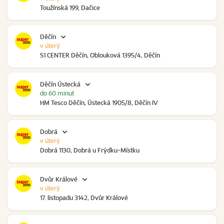
Toužínská 199, Dačice
Děčín
v úterý
S1 CENTER Děčín, Oblouková 1395/4, Děčín
Děčín Ústecká
do 60 minut
HM Tesco Děčín, Ústecká 1905/8, Děčín IV
Dobrá
v úterý
Dobrá 1130, Dobrá u Frýdku-Místku
Dvůr Králové
v úterý
17. listopadu 3142, Dvůr Králové