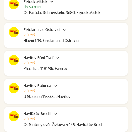
Frýdek Místek
do 60 minut
OC Paráda, Dobrovského 3680, Frýdek Místek
Frýdlant nad Ostravicí
v úterý
Hlavní 1713, Frýdlant nad Ostravicí
Havířov Před Tratí
v úterý
Před Tratí 1481/3b, Havířov
Havířov Rotunda
v úterý
U Stadionu 1655/8a, Havířov
Havlíčkův Brod II
v úterý
OC Stříbrný dvůr Žižkova 4449, Havlíčkův Brod