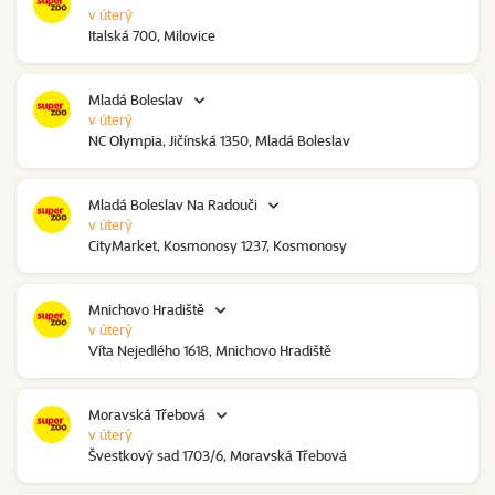
v úterý
Italská 700, Milovice
Mladá Boleslav
v úterý
NC Olympia, Jičínská 1350, Mladá Boleslav
Mladá Boleslav Na Radouči
v úterý
CityMarket, Kosmonosy 1237, Kosmonosy
Mnichovo Hradiště
v úterý
Víta Nejedlého 1618, Mnichovo Hradiště
Moravská Třebová
v úterý
Švestkový sad 1703/6, Moravská Třebová