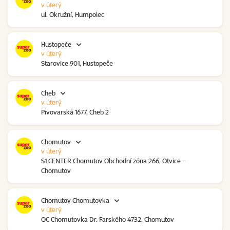
v úterý
ul. Okružní, Humpolec
Hustopeče
v úterý
Starovice 901, Hustopeče
Cheb
v úterý
Pivovarská 1677, Cheb 2
Chomutov
v úterý
S1 CENTER Chomutov Obchodní zóna 266, Otvice -
Chomutov
Chomutov Chomutovka
v úterý
OC Chomutovka Dr. Farského 4732, Chomutov