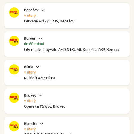
Benešov
v úterý
Červené Vršky 2235, Benešov
Beroun
do 60 minut
City market (bývalé A-CENTRUM), Konečná 689, Beroun
Bílina
v úterý
Nábřeží 469, Bílina
Bílovec
v úterý
Opavská 1159/57, Bílovec
Blansko
v úterý