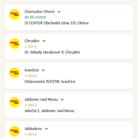
Chomutov Otvice
do 60 minut
S1 CENTER Obchodní zóna 331, Otvice
Chrudim
v úterý
Dr. Milady Horákové 11, Chrudim
Ivančice
v úterý
Oslavanská 1597/118, Ivančice
Jablonec nad Nisou
v úterý
Jateční 2, Jablonec nad Nisou
Jablunkov
v úterý