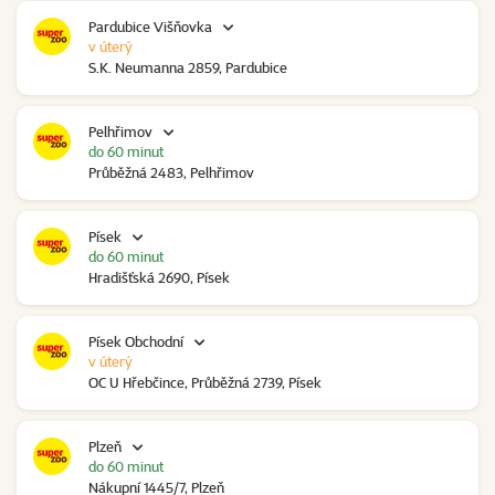
Pardubice Višňovka
v úterý
S.K. Neumanna 2859, Pardubice
Pelhřimov
do 60 minut
Průběžná 2483, Pelhřimov
Písek
do 60 minut
Hradišťská 2690, Písek
Písek Obchodní
v úterý
OC U Hřebčince, Průběžná 2739, Písek
Plzeň
do 60 minut
Nákupní 1445/7, Plzeň