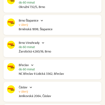
do 60 minut
Okružní 732/5, Brno
Brno Šlapanice
v úterý
Brněnská 1898, Šlapanice
Brno Vinohrady
do 60 minut
Žarošická 4260/16, Brno
Břeclav
do 60 minut
NC Břeclav II Lidická 3362, Břeclav
Čáslav
v úterý
Jeníkovská 2064, Čáslav