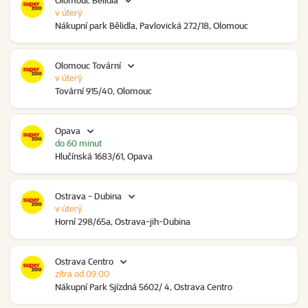
Olomouc Bělidla
v úterý
Nákupní park Bělidla, Pavlovická 272/18, Olomouc
Olomouc Tovární
v úterý
Tovární 915/40, Olomouc
Opava
do 60 minut
Hlučínská 1683/61, Opava
Ostrava - Dubina
v úterý
Horní 298/65a, Ostrava-jih-Dubina
Ostrava Centro
zítra od 09:00
Nákupní Park Sjízdná 5602/ 4, Ostrava Centro