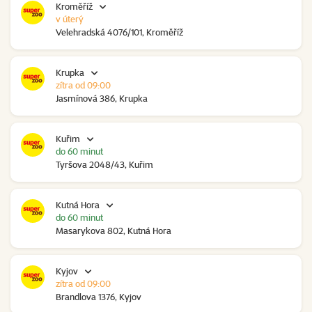
Kroměříž
v úterý
Velehradská 4076/101, Kroměříž
Krupka
zítra od 09:00
Jasmínová 386, Krupka
Kuřim
do 60 minut
Tyršova 2048/43, Kuřim
Kutná Hora
do 60 minut
Masarykova 802, Kutná Hora
Kyjov
zítra od 09:00
Brandlova 1376, Kyjov