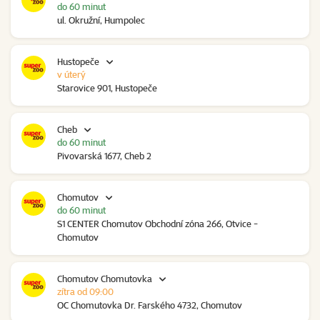
do 60 minut
ul. Okružní, Humpolec
Hustopeče
v úterý
Starovice 901, Hustopeče
Cheb
do 60 minut
Pivovarská 1677, Cheb 2
Chomutov
do 60 minut
S1 CENTER Chomutov Obchodní zóna 266, Otvice -
Chomutov
Chomutov Chomutovka
zítra od 09:00
OC Chomutovka Dr. Farského 4732, Chomutov