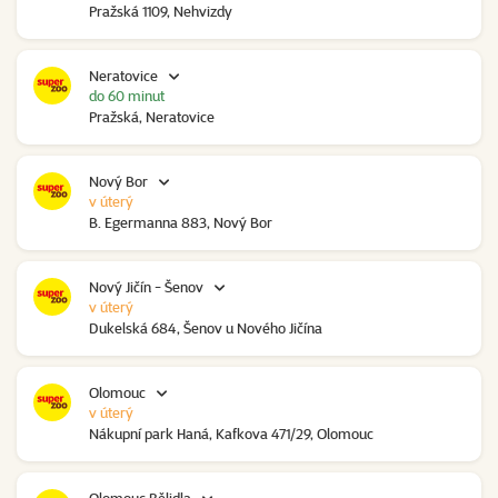
Pražská 1109, Nehvizdy
Neratovice
do 60 minut
Pražská, Neratovice
Nový Bor
v úterý
B. Egermanna 883, Nový Bor
Nový Jičín - Šenov
v úterý
Dukelská 684, Šenov u Nového Jičína
Olomouc
v úterý
Nákupní park Haná, Kafkova 471/29, Olomouc