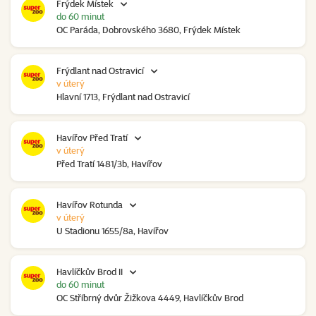
Frýdek Místek
do 60 minut
OC Paráda, Dobrovského 3680, Frýdek Místek
Frýdlant nad Ostravicí
v úterý
Hlavní 1713, Frýdlant nad Ostravicí
Havířov Před Tratí
v úterý
Před Tratí 1481/3b, Havířov
Havířov Rotunda
v úterý
U Stadionu 1655/8a, Havířov
Havlíčkův Brod II
do 60 minut
OC Stříbrný dvůr Žižkova 4449, Havlíčkův Brod