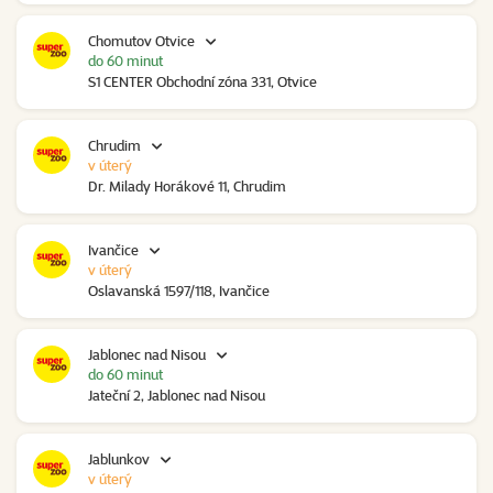
Chomutov Otvice
do 60 minut
S1 CENTER Obchodní zóna 331, Otvice
Chrudim
v úterý
Dr. Milady Horákové 11, Chrudim
Ivančice
v úterý
Oslavanská 1597/118, Ivančice
Jablonec nad Nisou
do 60 minut
Jateční 2, Jablonec nad Nisou
Jablunkov
v úterý