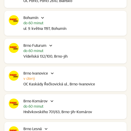
OC Poříčí, Poříčí 2610, Blansko
Bohumín
do 60 minut
ul. 9. května 1197, Bohumín
Brno Futurum
do 60 minut
Vídeňská 132/100, Brno-jih
Brno Ivanovice
v úterý
OC Kaskády Řečkovická ul., Brno-Ivanovice
Brno Komárov
do 60 minut
Hněvkovského 701/63, Brno-jih-Komárov
Brno Lesná