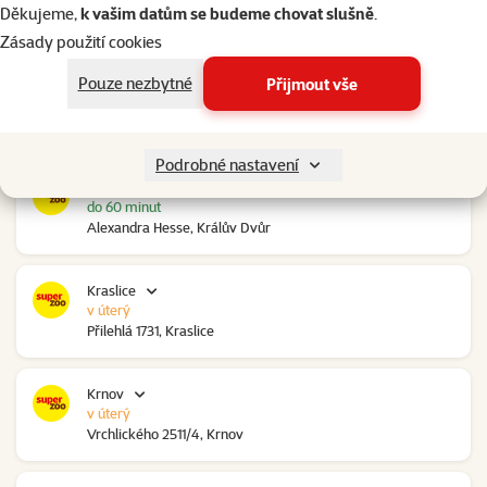
do 60 minut
Děkujeme,
k vašim datům se budeme chovat slušně
.
Ovčáry 304, Ovčáry
Zásady použití cookies
Pouze nezbytné
Přijmout vše
Kozomín
do 60 minut
RP Kozomín č.p. 508, Kozomín
Podrobné nastavení
Králův Dvůr
do 60 minut
Alexandra Hesse, Králův Dvůr
Kraslice
v úterý
Přilehlá 1731, Kraslice
Krnov
v úterý
Vrchlického 2511/4, Krnov