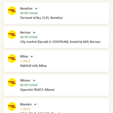
Benešov
do 60 minut
Červené Vršky 2235, Benešov
Beroun
do 60 minut
City market (bývalé A-CENTRUM), Konečná 689, Beroun
Bílina
v úterý
Nábřeží 469, Bílina
Bílovec
do 60 minut
Opavská 1159/57, Bílovec
Blansko
v úterý