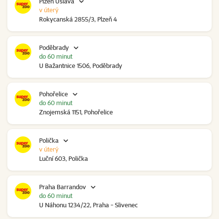
Plzeň Úslava
v úterý
Rokycanská 2855/3, Plzeň 4
Poděbrady
do 60 minut
U Bažantnice 1506, Poděbrady
Pohořelice
do 60 minut
Znojemská 1151, Pohořelice
Polička
v úterý
Luční 603, Polička
Praha Barrandov
do 60 minut
U Náhonu 1234/22, Praha - Slivenec