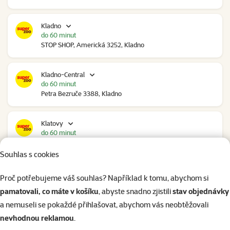
Kladno
do 60 minut
STOP SHOP, Americká 3252, Kladno
Kladno-Central
do 60 minut
Petra Bezruče 3388, Kladno
Klatovy
do 60 minut
NC Škodovka, Domažlická 948, Klatovy
Souhlas s cookies
Kolín
Proč potřebujeme váš souhlas? Například k tomu, abychom si
v úterý
pamatovali, co máte v košíku
, abyste snadno zjistili
stav objednávky
Polepská 979, Kolín
a nemuseli se pokaždé přihlašovat, abychom vás neobtěžovali
nevhodnou reklamou
.
Kolín Ovčáry