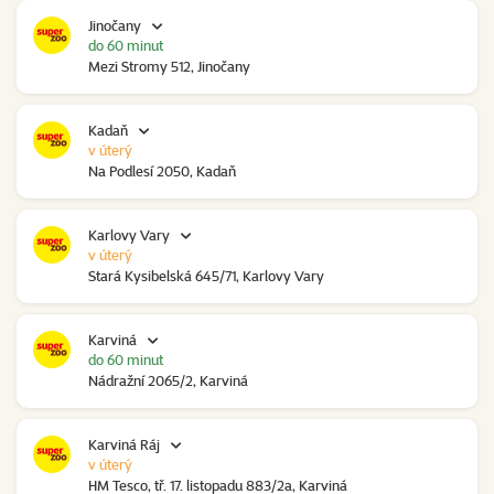
Jinočany
do 60 minut
Mezi Stromy 512, Jinočany
Kadaň
v úterý
Na Podlesí 2050, Kadaň
Karlovy Vary
v úterý
Stará Kysibelská 645/71, Karlovy Vary
Karviná
do 60 minut
Nádražní 2065/2, Karviná
Karviná Ráj
v úterý
HM Tesco, tř. 17. listopadu 883/2a, Karviná