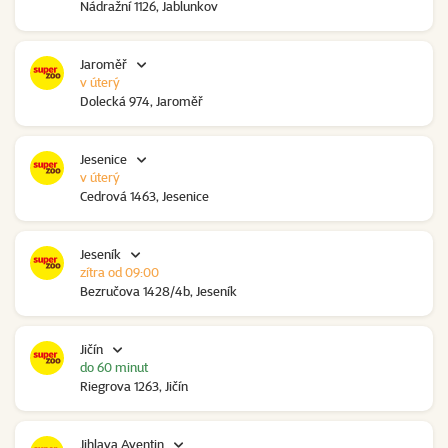
Nádražní 1126, Jablunkov
Jaroměř
v úterý
Dolecká 974, Jaroměř
Jesenice
v úterý
Cedrová 1463, Jesenice
Jeseník
zítra od 09:00
Bezručova 1428/4b, Jeseník
Jičín
do 60 minut
Riegrova 1263, Jičín
Jihlava Aventin