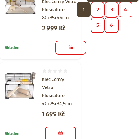
Klec Comfy Vetro
Plusnature
1
2
3
4
80x35x44cm
5
6
Cena
2 999 Kč
Skladem
do košíku
Hodnocení 0%
Klec Comfy
Vetro
Plusnature
40x25x34,5cm
Cena
1 699 Kč
Skladem
do košíku