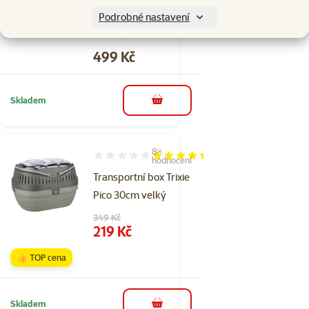
modrý top
Podrobné nastavení
48x32,5x29cm
Cena
499 Kč
Skladem
do košíku
8×
Hodnocení 88%, počet hodnocení: 8
hodnocení
Transportní box Trixie
Pico 30cm velký
Původní cena
349 Kč
Cena
219 Kč
👍 TOP cena
Skladem