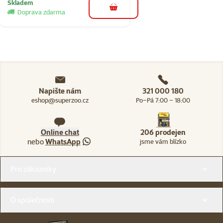
Skladem
do košíku
Doprava zdarma
Napište nám
321 000 180
eshop@superzoo.cz
Po–Pá 7:00 – 18:00
Online chat
206 prodejen
nebo
WhatsApp
jsme vám blízko
Menu v patičce
Pro zákazníky
O společnosti