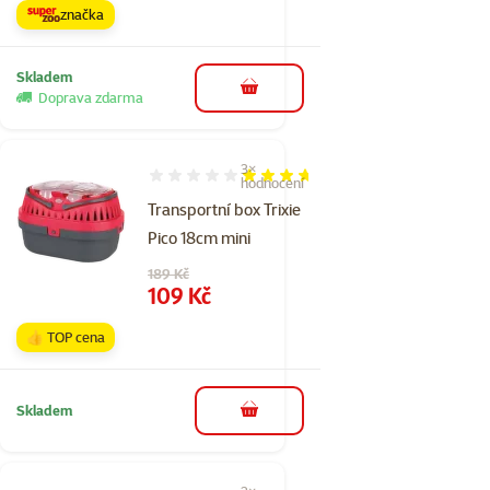
značka
Skladem
do košíku
Doprava zdarma
3×
Hodnocení 73%, počet hodnocení: 3
hodnocení
Transportní box Trixie
Pico 18cm mini
Původní cena
189 Kč
Cena
109 Kč
👍 TOP cena
Skladem
do košíku