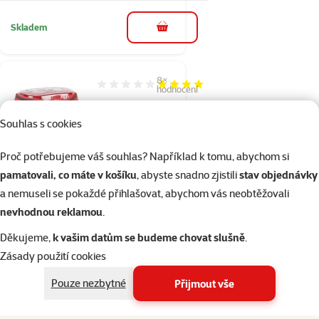
Skladem
do košíku
8×
Hodnocení 78%, počet hodnocení: 8
hodnocení
Transportní box Trixie
Souhlas s cookies
Pico 23cm malý
Původní cena
229 Kč
Proč potřebujeme váš souhlas? Například k tomu, abychom si
Cena
139 Kč
pamatovali, co máte v košíku
, abyste snadno zjistili
stav objednávky
👍 TOP cena
a nemuseli se pokaždé přihlašovat, abychom vás neobtěžovali
nevhodnou reklamou
.
Děkujeme,
k vašim datům se budeme chovat slušně
.
Skladem
do košíku
Zásady použití cookies
Pouze nezbytné
Přijmout vše
32×
Hodnocení 98%, počet hodnocení: 32
hodnocení
Přepravka Atlas 10