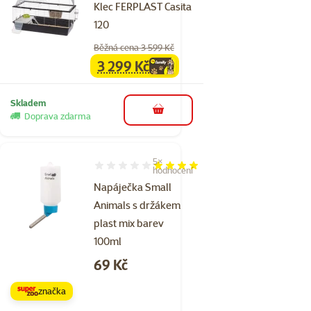
Klec FERPLAST Casita
120
Běžná cena 3 599 Kč
3 299 Kč
family
cena
Skladem
do košíku
Doprava zdarma
5×
Hodnocení 76%, počet hodnocení: 5
hodnocení
Napáječka Small
Animals s držákem
plast mix barev
100ml
Cena
69 Kč
značka