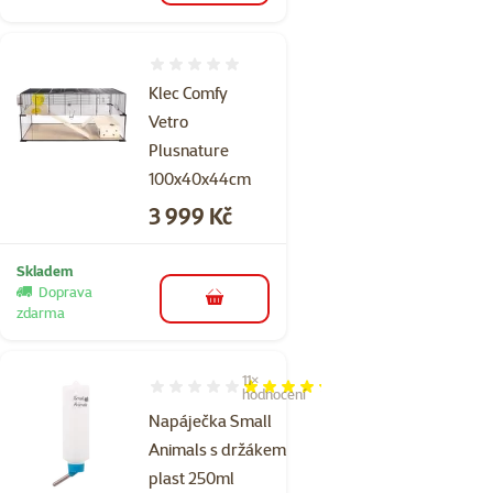
Hodnocení 0%
Klec Comfy
Vetro
Plusnature
100x40x44cm
Cena
3 999 Kč
Skladem
Doprava
do košíku
zdarma
11×
Hodnocení 85%, počet hodnocení: 11
hodnocení
Napáječka Small
Animals s držákem
plast 250ml