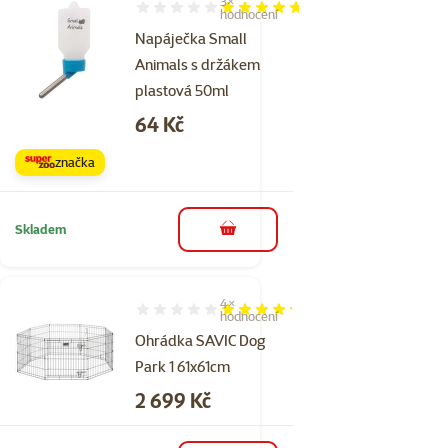
3×
Hodnocení 93%, počet hodnocení: 3
hodnocení
Napáječka Small
Animals s držákem
plastová 50ml
Cena
64 Kč
značka
Skladem
do košíku
4×
Hodnocení 85%, počet hodnocení: 4
hodnocení
Ohrádka SAVIC Dog
Park 1 61x61cm
Cena
2 699 Kč