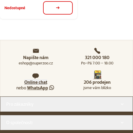
Nedostupné
detail
Napište nám
321 000 180
eshop@superzoo.cz
Po–Pá 7:00 – 18:00
Online chat
206 prodejen
nebo
WhatsApp
jsme vám blízko
Menu v patičce
Pro zákazníky
O společnosti