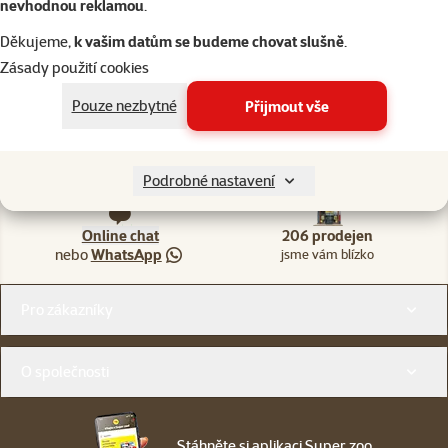
nevhodnou reklamou
.
Děkujeme,
k vašim datům se budeme chovat slušně
.
Zásady použití cookies
Pouze nezbytné
Přijmout vše
Napište nám
321 000 180
eshop@superzoo.cz
Po–Pá 7:00 – 18:00
Podrobné nastavení
Online chat
206 prodejen
nebo
WhatsApp
jsme vám blízko
Menu v patičce
Pro zákazníky
O společnosti
Stáhněte si aplikaci Super zoo