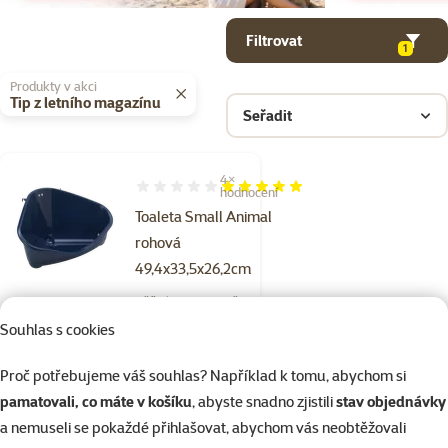
Parametrický filtr
Vybrané filtry
Produkty v kategorii Toalety pro králíky a hlodavce do klece
Filtrovat
1
Produkty v akci
Tip z letního magazínu
Seřadit
4×
Hodnocení 100%, počet hodnocení: 4
hodnocení
Toaleta Small Animal
rohová
49,4x33,5x26,2cm
Běžná cena 199 Kč
169 Kč
Souhlas s cookies
family
cena
☀️Léto
značka
Proč potřebujeme váš souhlas? Například k tomu, abychom si
pamatovali, co máte v košíku
, abyste snadno zjistili
stav objednávky
a nemuseli se pokaždé přihlašovat, abychom vás neobtěžovali
Skladem
do košíku