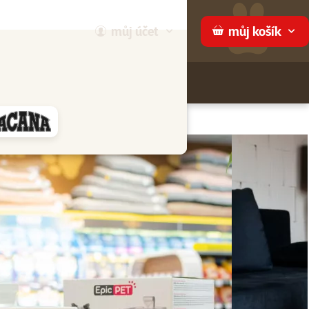
můj
účet
můj
košík
Hledej
háme