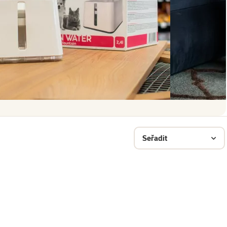
Seřadit