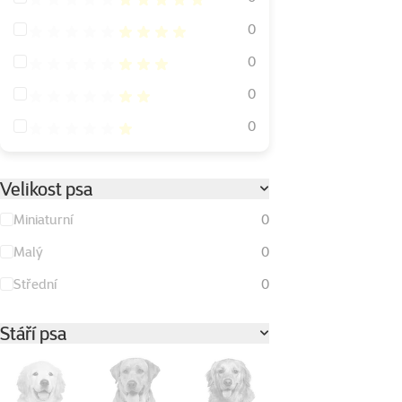
Hodnocení 80%
0
Hodnocení 60%
0
Hodnocení 40%
0
Hodnocení 20%
0
Velikost psa
Miniaturní
0
Malý
0
Střední
0
Stáří psa