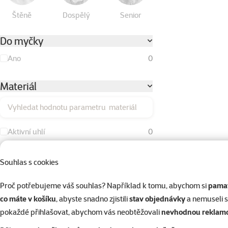
Štěně
Dospělý
Senior
Do myčky
Ano
0
Materiál
Vyhledat hodnotu parametru materiál
Aktivní uhlí
0
Bavlna
0
Souhlas s cookies
Duté vlákno
0
Proč potřebujeme váš souhlas? Například k tomu, abychom si
pamat
Dřevo
0
co máte v košíku
, abyste snadno zjistili
stav objednávky
a nemuseli 
Kokos
0
pokaždé přihlašovat, abychom vás neobtěžovali
nevhodnou reklam
Kov
0