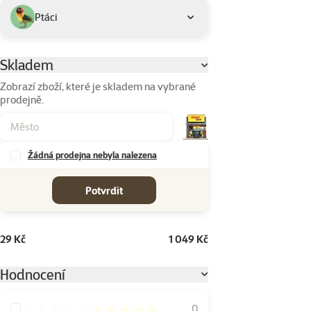
Ptáci
Skladem
Parametrický filtr
Zobrazí zboží, které je skladem na vybrané
prodejně.
Žádná prodejna nebyla nalezena
cena od-do
Potvrdit
29 Kč
1 049 Kč
Hodnocení
Hodnocení 100%
0