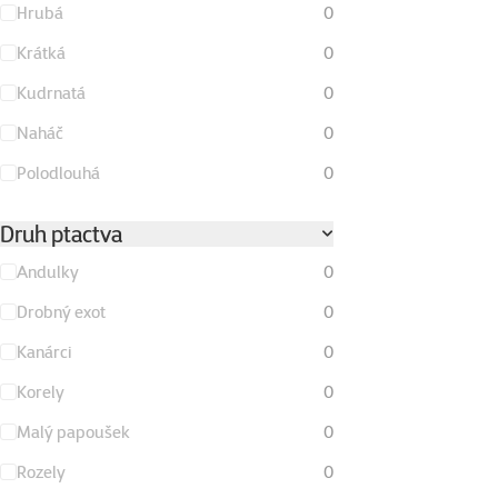
Hrubá
0
Krátká
0
Kudrnatá
0
Naháč
0
Polodlouhá
0
Druh ptactva
Andulky
0
Drobný exot
0
Kanárci
0
Korely
0
Malý papoušek
0
Rozely
0