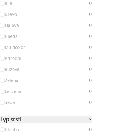
Bílá
0
Dřevo
0
Fialová
0
Hnědá
0
Multicolor
0
Přírodní
0
Růžová
0
Zelená
0
Červená
0
Šedá
0
Typ srsti
Dlouhá
0