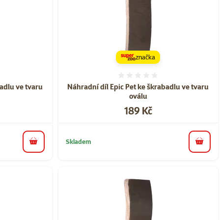
značka
ní 0%
Hodnocení 0%
badlu ve tvaru
Náhradní díl Epic Pet ke škrabadlu ve tvaru
oválu
Cena
189 Kč
Skladem
do košíku
do koš