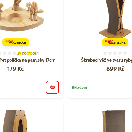
značka
značka
2×
hodnocení
Hodnocení 80%, počet hodnocení: 2
Hodnoce
 Pet polička na pamlsky 17cm
Škrabací věž ve tvaru ryby
Cena
Cena
179 Kč
699 Kč
Skladem
do košíku