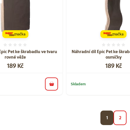
značka
značka
Hodnocení 0%
Hodnoce
Epic Pet ke škrabadlu ve tvaru
Náhradní díl Epic Pet ke škra
rovné věže
osmičky
Cena
Cena
189 Kč
189 Kč
Skladem
do košíku
1
2