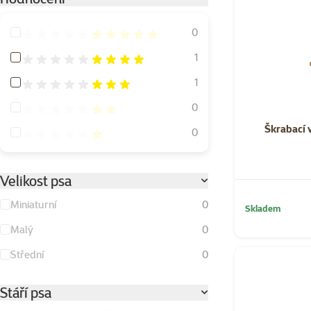
Hodnocení 100%
0
Hodnocení 80%
1
Hodnocení 60%
1
Hodnocení 40%
0
Škrabací v
Hodnocení 20%
0
Velikost psa
Miniaturní
0
Skladem
Malý
0
Střední
0
Stáří psa