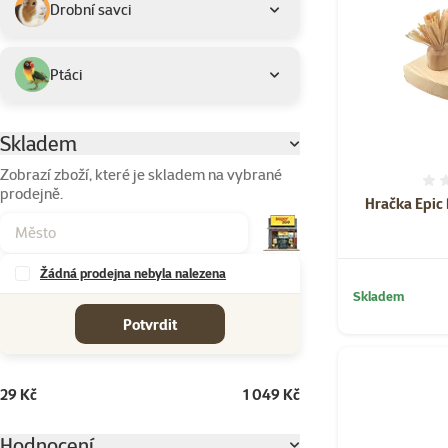
Drobní savci
Ptáci
Skladem
Parametrický filtr
Zobrazí zboží, které je skladem na vybrané
prodejně.
Hračka Epic
Žádná prodejna nebyla nalezena
cena od-do
Skladem
Potvrdit
29 Kč
1 049 Kč
Hodnocení