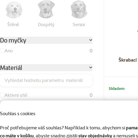
Štěně
Dospělý
Senior
Do myčky
Ano
0
Škrabací 
Materiál
Vyhledat hodnotu parametru materiál
Skladem
Aktivní uhlí
0
Bavlna
0
Souhlas s cookies
Duté vlákno
0
Proč potřebujeme váš souhlas? Například k tomu, abychom si
pamat
Dřevo
3
co máte v košíku
, abyste snadno zjistili
stav objednávky
a nemuseli 