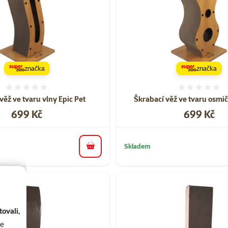
značka
značka
Hodnocení 0%
Hodnoce
věž ve tvaru vlny Epic Pet
Škrabací věž ve tvaru osmič
Cena
Cena
699 Kč
699 Kč
Skladem
do košíku
ovali,
se