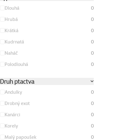
Dlouhá
0
Hrubá
0
Krátká
0
Kudrnatá
0
Naháč
0
Polodlouhá
0
Druh ptactva
Andulky
0
Drobný exot
0
Kanárci
0
Korely
0
Malý papoušek
0