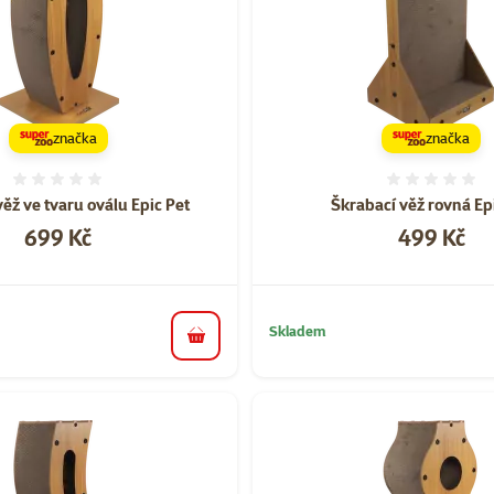
značka
značka
Hodnocení 0%
Hodnoce
ěž ve tvaru oválu Epic Pet
Škrabací věž rovná Ep
Cena
Cena
699 Kč
499 Kč
Skladem
do košíku