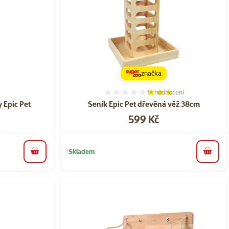
značka
1×
hodnocení
ní 0%
Hodnocení 60%, počet hod
 Epic Pet
Seník Epic Pet dřevěná věž 38cm
Cena
599 Kč
Skladem
do košíku
do koš