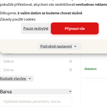
Kokos
0
pokaždé přihlašovat, abychom vás neobtěžovali
nevhodnou reklam
Kov
0
Děkujeme,
k vašim datům se budeme chovat slušně
.
Kukuřičné klasy
0
Zásady použití cookies
Lufa
0
Pouze nezbytné
Přijmout vše
Látka
0
Náhradní díl 
Plast
0
Podrobné nastavení
Proutí
0
Silikon
0
Skladem
Sláma
0
Rozbalit všechny
Barva
Vyhledat hodnotu parametru barva