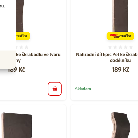
ou
.
značka
značka
Hodnocení 0%
Hodnoce
Epic Pet ke škrabadlu ve tvaru
Náhradní díl Epic Pet ke škra
vlny
obdélníku
Cena
Cena
189 Kč
189 Kč
Skladem
do košíku