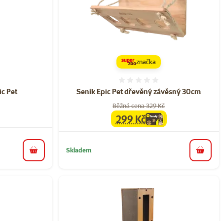
značka
ní 0%
Hodnocení 0%
ic Pet
Seník Epic Pet dřevěný závěsný 30cm
Běžná cena 329 Kč
299 Kč
family
cena
Skladem
do košíku
do koš