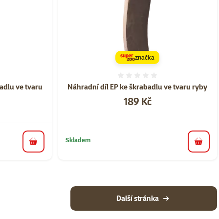
značka
ní 0%
Hodnocení 0%
badlu ve tvaru
Náhradní díl EP ke škrabadlu ve tvaru ryby
Cena
189 Kč
Skladem
do koš
do košíku
Další stránka