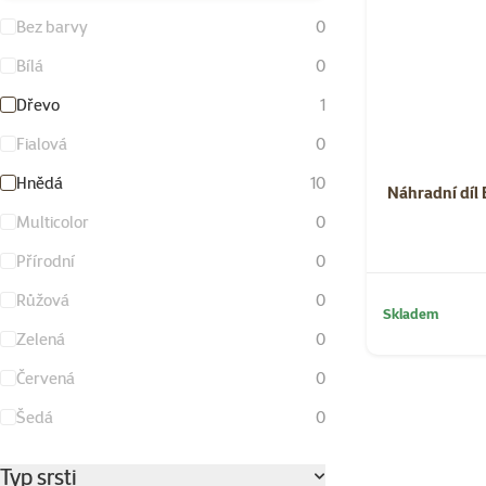
Bez barvy
0
Bílá
0
Dřevo
1
Fialová
0
Hnědá
10
Náhradní díl 
Multicolor
0
Přírodní
0
Růžová
0
Skladem
Zelená
0
Červená
0
Šedá
0
Typ srsti