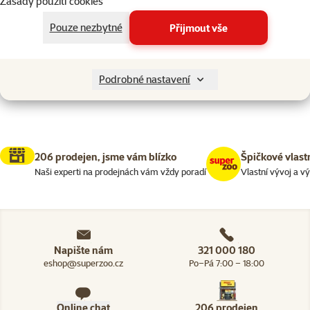
Zásady použití cookies
Drobní savci > Potřeby pro krme
Filtrovat
2
Pouze nezbytné
Přijmout vše
Nenalezeny žádné produkty
Seřadit
Podrobné nastavení
206 prodejen, jsme vám blízko
Špičkové vlast
Naši experti na prodejnách vám vždy poradí
Vlastní vývoj a v
Napište nám
321 000 180
eshop@superzoo.cz
Po–Pá 7:00 – 18:00
Online chat
206 prodejen