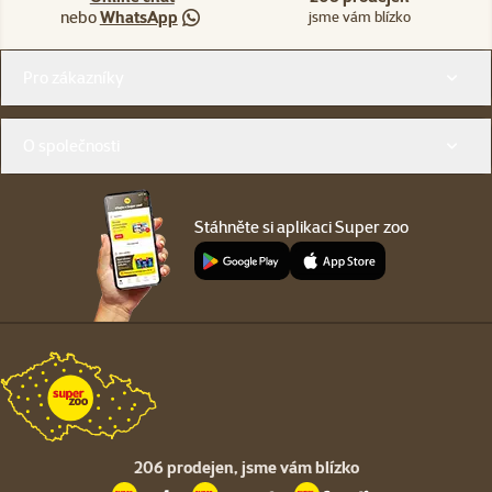
nebo
WhatsApp
jsme vám blízko
Menu v patičce
Pro zákazníky
O společnosti
Stáhněte si aplikaci Super zoo
206 prodejen,
jsme vám blízko