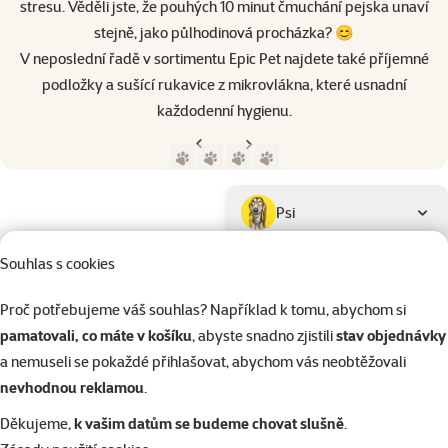
stresu. Věděli jste, že pouhých 10 minut čmuchání pejska unaví
stejně, jako půlhodinová procházka? 😊
V neposlední řadě v sortimentu Epic Pet najdete také příjemné
podložky a sušící rukavice z mikrovlákna, které usnadní
každodenní hygienu.
Předchozí strana
Následující strana
Přejít na stranu 1
Přejít na stranu 2
Přejít na stranu 3
Přejít na stranu 4
Parametrický filtr
Vybrané filtry
Produkty značky Epic Pet
Podkategorie
Psi
Souhlas s cookies
Kočky
Proč potřebujeme váš souhlas? Například k tomu, abychom si
pamatovali, co máte v košíku
, abyste snadno zjistili
stav objednávky
Drobní savci
a nemuseli se pokaždé přihlašovat, abychom vás neobtěžovali
nevhodnou reklamou
.
Ptáci
Děkujeme,
k vašim datům se budeme chovat slušně
.
Kategorie