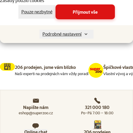
Zásady použití cookies
Drobní savci > Potřeby pro krme
Filtrovat
1
Pouze nezbytné
Přijmout vše
Nenalezeny žádné produkty
Seřadit
Podrobné nastavení
206 prodejen, jsme vám blízko
Špičkové vlast
Naši experti na prodejnách vám vždy poradí
Vlastní vývoj a v
Napište nám
321 000 180
eshop@superzoo.cz
Po–Pá 7:00 – 18:00
Online chat
206 prodejen