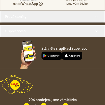
nebo
WhatsApp
jsme vám blízko
Menu v patičce
Pro zákazníky
O společnosti
Stáhněte si aplikaci Super zoo
206 prodejen,
jsme vám blízko