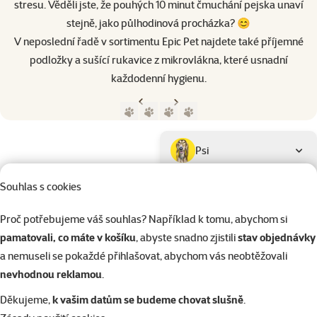
stresu. Věděli jste, že pouhých 10 minut čmuchání pejska unaví
stejně, jako půlhodinová procházka? 😊
V neposlední řadě v sortimentu Epic Pet najdete také příjemné
podložky a sušící rukavice z mikrovlákna, které usnadní
každodenní hygienu.
Předchozí strana
Následující strana
Přejít na stranu 1
Přejít na stranu 2
Přejít na stranu 3
Přejít na stranu 4
Parametrický filtr
Vybrané filtry
Produkty značky Epic Pet
Podkategorie
Psi
Souhlas s cookies
Kočky
Proč potřebujeme váš souhlas? Například k tomu, abychom si
pamatovali, co máte v košíku
, abyste snadno zjistili
stav objednávky
Drobní savci
a nemuseli se pokaždé přihlašovat, abychom vás neobtěžovali
nevhodnou reklamou
.
Ptáci
Děkujeme,
k vašim datům se budeme chovat slušně
.
Kategorie