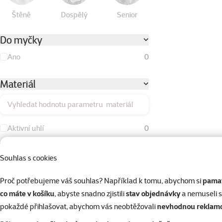
Štěně
Dospělý
Senior
Do myčky
Ano
0
Materiál
Vyhledat hodnotu parametru materiál
Aktivní uhlí
0
Bavlna
1
Souhlas s cookies
Duté vlákno
0
Proč potřebujeme váš souhlas? Například k tomu, abychom si
pamat
Dřevo
3
co máte v košíku
, abyste snadno zjistili
stav objednávky
a nemuseli 
Kokos
2
pokaždé přihlašovat, abychom vás neobtěžovali
nevhodnou reklam
Kov
1