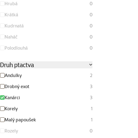
Hrubá
0
Krátká
0
Kudrnatá
0
Naháč
0
Polodlouhá
0
Druh ptactva
Andulky
2
Drobný exot
3
Kanárci
3
Korely
1
Malý papoušek
1
Rozely
0