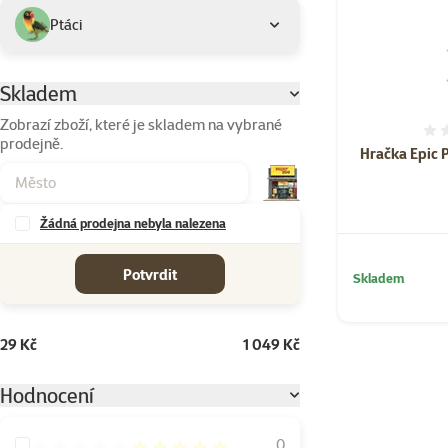
Ptáci
Skladem
Parametrický filtr
Zobrazí zboží, které je skladem na vybrané
prodejně.
Hračka Epic 
Žádná prodejna nebyla nalezena
cena od-do
Potvrdit
Skladem
29 Kč
1 049 Kč
Hodnocení
Hodnocení 100%
0