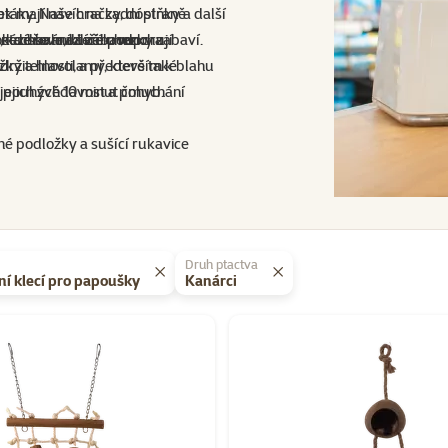
ptáky. Naše hračky, doplňky a další
ek mají navíc na zadní straně
ené chování a zábavu.
e, kde se mazlíček hezky zabaví.
k a dřevo, které podporují
Pet získala důvěru mnoha
ky a hlavolamy, které také
udržitelnosti, a především k blahu
 že pouhých 10 minut čmuchání
 jejich zvědavost a pohyb.
né podložky a sušící rukavice
Druh ptactva
ní klecí pro papoušky
Kanárci
Epic Pet