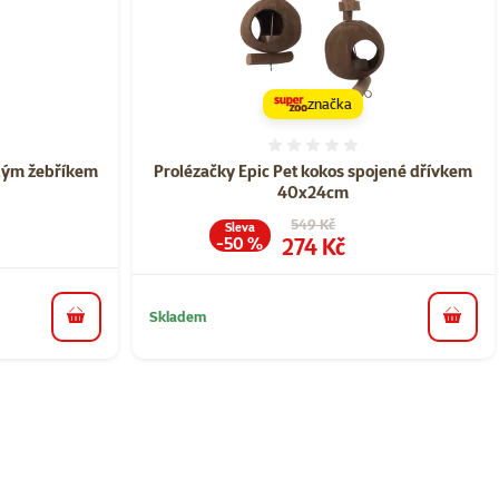
značka
ní 0%
Hodnocení 0%
ěným žebříkem
Prolézačky Epic Pet kokos spojené dřívkem
40x24cm
Původní cena
549 Kč
Sleva
Cena
274 Kč
-50 %
Skladem
do košíku
do koš