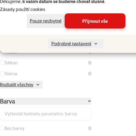
Děkujeme,
k vašim datům se budeme chovat slušně
.
Kukuřičné klasy
0
Zásady použití cookies
Lufa
0
Pouze nezbytné
Přijmout vše
Látka
0
Plast
0
Podrobné nastavení
Proutí
0
Silikon
0
Sláma
0
Rozbalit všechny
Barva
Vyhledat hodnotu parametru barva
Bez barvy
0