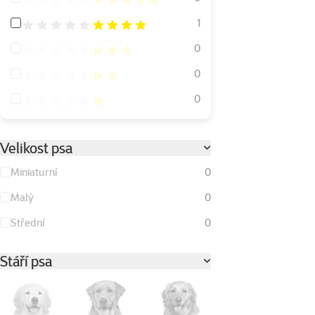
Hodnocení 80%
1
Hodnocení 60%
0
Hodnocení 40%
0
Hodnocení 20%
0
Velikost psa
Miniaturní
0
Malý
0
Střední
0
Stáří psa