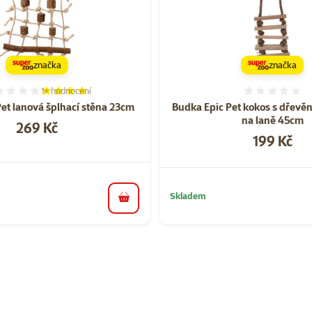
značka
značka
1×
hodnocení
Hodnocení 80%, počet hodnocení: 1
Hodnoce
Pet lanová šplhací stěna 23cm
Budka Epic Pet kokos s dřev
na laně 45cm
Cena
269 Kč
Cena
199 Kč
Skladem
do košíku