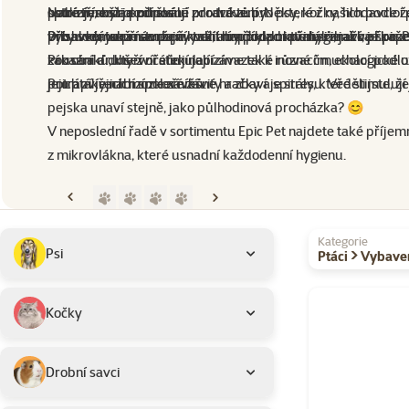
Nabízíme širokou škálu produktů pro psy, kočky, hlodavce i 
potravy, což je přínosné pro trávení. Některé z našich podlož
ostré třísky a podporují zdravé zuby.
spokojenosti a zdraví.
vybavení jsou navrženy tak, aby podporovaly zdraví, přiroz
přísavky, takže se dají využít například i při hygieně ve sprš
Pro hlodavce máme přírodní hračky z materiálů, jako je kapo
Díky svému přístupu a kvalitním produktům si značka Epic 
Pro oba druhy zvířátek nabízíme také různé čmuchací podlož
kousání a duševní stimulaci.
zákazníků, kteří oceňují její závazek k inovacím, ekologické 
potrápí jejich mozkové závity a zbaví je stresu. Věděli jste,
Pro ptáky nabízíme závěsné hračky a spirály, které stimulují
jejich zvířecích společníků.
pejska unaví stejně, jako půlhodinová procházka? 😊
V neposlední řadě v sortimentu Epic Pet najdete také příjem
z mikrovlákna, které usnadní každodenní hygienu.
Přejít na stranu 1
Přejít na stranu 2
Přejít na stranu 3
Přejít na stranu 4
Předchozí strana
Následující strana
Podkategorie
Vybrané filtry
Kategorie
Psi
Ptáci > Vybave
Produkty značky 
Kočky
Drobní savci