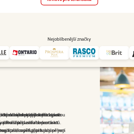
op
Akce a slevy
Prodejny
Služby
Poradna
Pomá
206
Nejoblíbenější značky
Epic Pet
ich domácích mazlíčků. Pod touto
ích podložek, které stimulují
 která uspokojí jejich přirozené
mi potřebami a podporovat vysokou
zání. Pomáhají zvířatům zmírnit
ativních a kvalitních produktů.
dy přináší přidanou hodnotu a
ituací, a zároveň zpomalují příjem
ny, které zajišťují zábavu, nemají
nejlepší, co přispěje k jeho