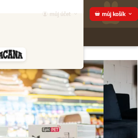
můj
účet
můj
košík
Hledej
háme