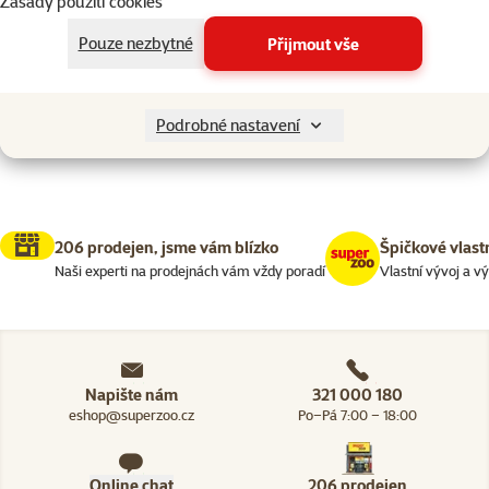
Zásady použití cookies
Ptáci > Vybavení klecí pro pap
Filtrovat
1
Pouze nezbytné
Přijmout vše
Nenalezeny žádné produkty
Seřadit
Podrobné nastavení
206 prodejen, jsme vám blízko
Špičkové vlast
Naši experti na prodejnách vám vždy poradí
Vlastní vývoj a v
Napište nám
321 000 180
eshop@superzoo.cz
Po–Pá 7:00 – 18:00
Online chat
206 prodejen