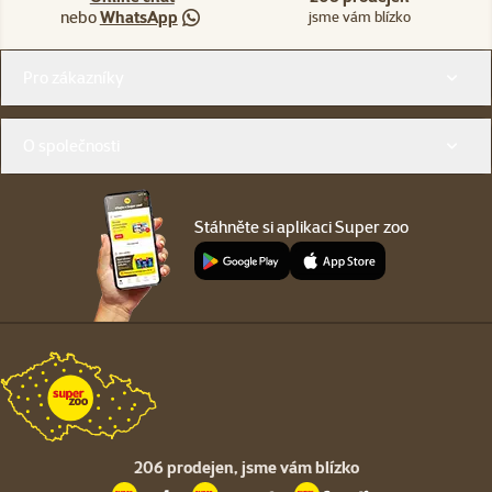
nebo
WhatsApp
jsme vám blízko
Menu v patičce
Pro zákazníky
O společnosti
Stáhněte si aplikaci Super zoo
206 prodejen,
jsme vám blízko