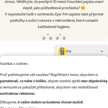
stresu. Věděli jste, že pouhých 10 minut čmuchání pejska unaví
stejně, jako půlhodinová procházka? 😊
V neposlední řadě v sortimentu Epic Pet najdete také příjemné
podložky a sušící rukavice z mikrovlákna, které usnadní
každodenní hygienu.
Předchozí strana
Následující strana
Přejít na stranu 1
Přejít na stranu 2
Přejít na stranu 3
Přejít na stranu 4
Parametrický filtr
Vybrané filtry
Produkty značky Epic Pet
Podkategorie
Psi
Souhlas s cookies
Kočky
Proč potřebujeme váš souhlas? Například k tomu, abychom si
pamatovali, co máte v košíku
, abyste snadno zjistili
stav objednávky
Drobní savci
a nemuseli se pokaždé přihlašovat, abychom vás neobtěžovali
nevhodnou reklamou
.
Ptáci
Děkujeme,
k vašim datům se budeme chovat slušně
.
Kategorie