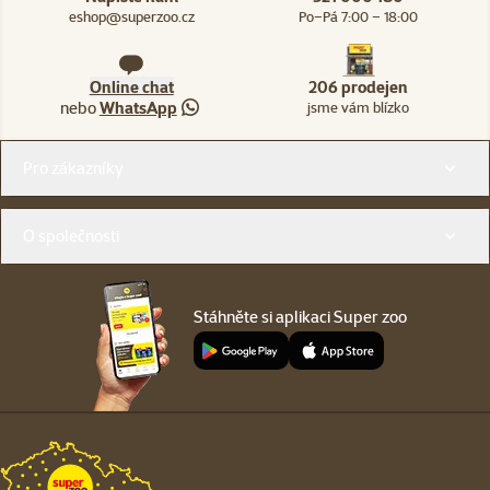
eshop@superzoo.cz
Po–Pá 7:00 – 18:00
Online chat
206 prodejen
nebo
WhatsApp
jsme vám blízko
Menu v patičce
Pro zákazníky
O společnosti
Stáhněte si aplikaci Super zoo