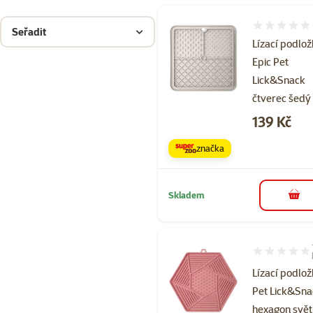
Hodnocení 
Seřadit
Lízací podlo
Epic Pet
Lick&Snack
čtverec šedý
Cena
139 Kč
značka
Skladem
do 
Hodnocení 10
Lízací podlož
Pet Lick&Sn
hexagon svět