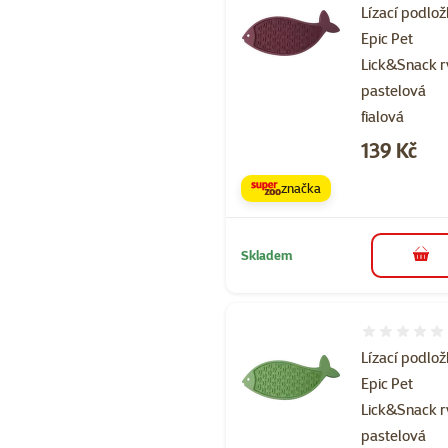
Lízací podlo
Epic Pet
Lick&Snack 
pastelová
fialová
Cena
139 Kč
značka
Skladem
do 
Hodnocení 
Lízací podlo
Epic Pet
Lick&Snack 
pastelová