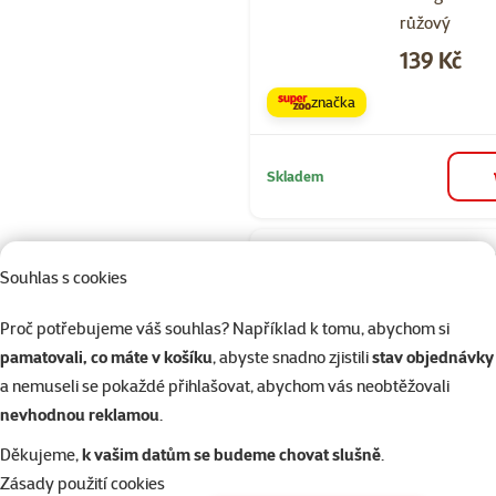
růžový
Cena
139 Kč
značka
Skladem
Hodnocení 80
Souhlas s cookies
Lízací podlož
Pet Lick&Sn
Proč potřebujeme váš souhlas? Například k tomu, abychom si
čtverec hněd
pamatovali, co máte v košíku
, abyste snadno zjistili
stav objednávky
a nemuseli se pokaždé přihlašovat, abychom vás neobtěžovali
Cena
139 Kč
nevhodnou reklamou
.
značka
Děkujeme,
k vašim datům se budeme chovat slušně
.
Zásady použití cookies