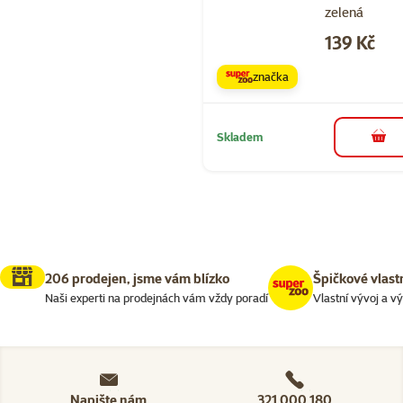
zelená
Cena
139 Kč
značka
Skladem
do 
206 prodejen, jsme vám blízko
Špičkové vlast
Naši experti na prodejnách vám vždy poradí
Vlastní vývoj a v
Napište nám
321 000 180