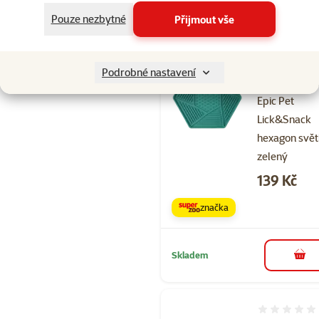
Skladem
Pouze nezbytné
Přijmout vše
Hodnocení 
Podrobné nastavení
Lízací podlo
Epic Pet
Lick&Snack
hexagon svět
zelený
Cena
139 Kč
značka
Skladem
do 
Hodnocení 