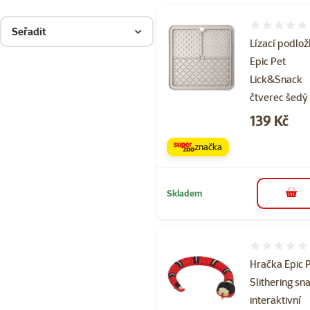
Hodnocení 
Seřadit
Lízací podlo
Epic Pet
Lick&Snack
čtverec šedý
Cena
139 Kč
značka
Skladem
do 
Hodnocení 
Hračka Epic 
Slithering sn
interaktivní