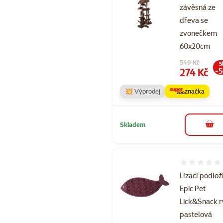
závěsná ze
dřeva se
zvonečkem
60x20cm
Původní cena
549 Kč
S
Cena
274 Kč
-
💥 Výprodej
značka
Skladem
do 
Hodnocení 
Lízací podlo
Epic Pet
Lick&Snack 
pastelová