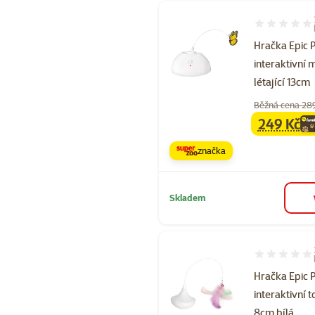
Hodnocení 60
Hračka Epic 
interaktivní 
létající 13cm
Běžná cena 28
249 Kč
family
ce
značka
Skladem
Hodnocení 33
Hračka Epic 
interaktivní t
8cm bílá