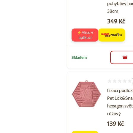
pohyblivý ha
38cm
Cena
349 Kč
⚡Akce v
značka
aplikaci
Skladem
do 
Hodnocení 10
Lízací podlož
Pet Lick&Sn
hexagon svět
růžový
Cena
139 Kč