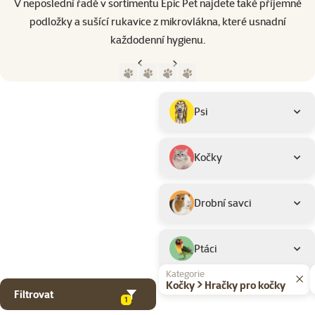
V neposlední řadě v sortimentu Epic Pet najdete také příjemné
podložky a sušící rukavice z mikrovlákna, které usnadní
každodenní hygienu.
Předchozí strana
Následující strana
Přejít na stranu 1
Přejít na stranu 2
Přejít na stranu 3
Přejít na stranu 4
Parametrický filtr
Vybrané filtry
Produkty značky Epic Pet
Podkategorie
Psi
Kočky
Drobní savci
Ptáci
Kategorie
Kočky > Hračky pro kočky
Filtrovat
1