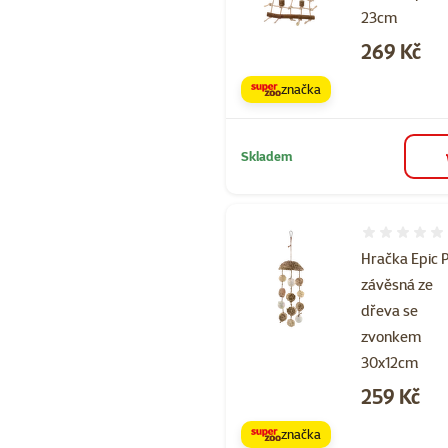
23cm
Cena
269 Kč
značka
Skladem
Hodnocení 
Hračka Epic 
závěsná ze
dřeva se
zvonkem
30x12cm
Cena
259 Kč
značka