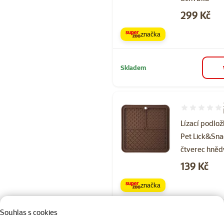
Cena
299 Kč
značka
Skladem
Hodnocení 80
Lízací podlož
Pet Lick&Sn
čtverec hněd
Cena
139 Kč
značka
Souhlas s cookies
Skladem