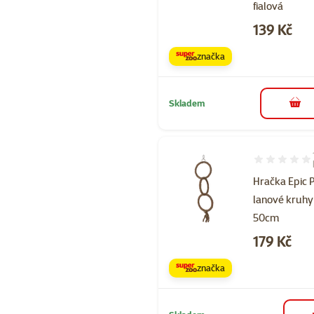
fialová
Cena
139 Kč
značka
Skladem
do 
Hodnocení 80
Hračka Epic 
lanové kruhy
50cm
Cena
179 Kč
značka