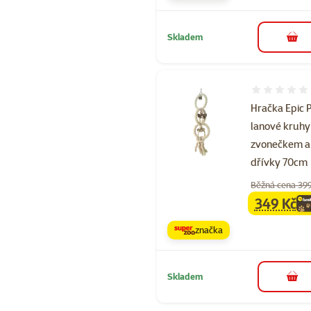
Skladem
do 
Hodnocení 
Hračka Epic 
lanové kruhy
zvonečkem a
dřívky 70cm
Běžná cena 39
349 Kč
family
ce
značka
Skladem
do 