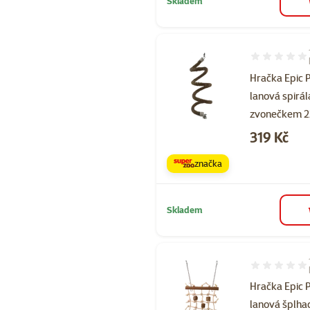
Skladem
Hodnocení 10
Hračka Epic 
lanová spirál
zvonečkem 
Cena
319 Kč
značka
Skladem
Hodnocení 80
Hračka Epic 
lanová šplhac