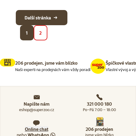
Další stránka
1
2
206 prodejen, jsme vám blízko
Špičkové vlast
Naši experti na prodejnách vám vždy poradí
Vlastní vývoj a v
Napište nám
321 000 180
eshop@superzoo.cz
Po–Pá 7:00 – 18:00
Online chat
206 prodejen
nebo
WhatsApp
jsme vám blízko