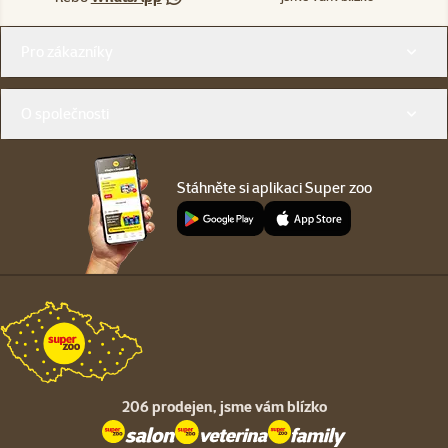
Menu v patičce
Pro zákazníky
O společnosti
Stáhněte si aplikaci Super zoo
206 prodejen,
jsme vám blízko