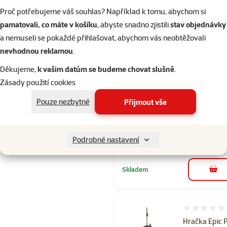
Proč potřebujeme váš souhlas? Například k tomu, abychom si
pamatovali, co máte v košíku
, abyste snadno zjistili
stav objednávky
Hodnocení 
a nemuseli se pokaždé přihlašovat, abychom vás neobtěžovali
Lízací podlo
nevhodnou reklamou
.
Epic Pet
Děkujeme,
k vašim datům se budeme chovat slušně
.
Lick&Snack
Zásady použití cookies
hexagon svět
zelený
Pouze nezbytné
Přijmout vše
Cena
139 Kč
značka
Podrobné nastavení
Skladem
do 
Hodnocení 
Hračka Epic 