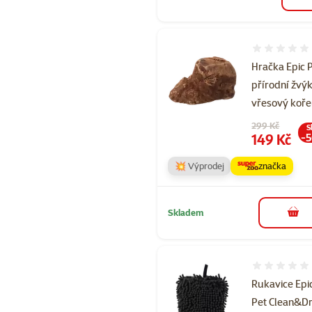
Hodnocení 
Hračka Epic 
přírodní žvý
vřesový koř
Původní cena
299 Kč
S
Cena
149 Kč
-
💥 Výprodej
značka
Skladem
do 
Hodnocení 
Rukavice Epi
Pet Clean&D