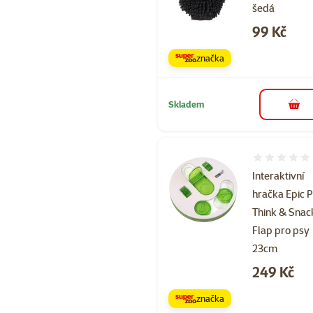
šedá
Cena
99 Kč
značka
Skladem
do 
Hodnocení 
Interaktivní
hračka Epic 
Think & Snac
Flap pro psy
23cm
Cena
249 Kč
značka