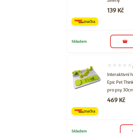
zelený
Cena
139 Kč
značka
Skladem
do 
Hodnocení 10
Interaktivní 
Epic Pet Thin
pro psy 30c
Cena
469 Kč
značka
Skladem