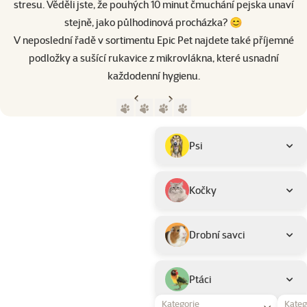
stresu. Věděli jste, že pouhých 10 minut čmuchání pejska unaví
stejně, jako půlhodinová procházka? 😊
V neposlední řadě v sortimentu Epic Pet najdete také příjemné
podložky a sušící rukavice z mikrovlákna, které usnadní
každodenní hygienu.
Předchozí strana
Následující strana
Přejít na stranu 1
Přejít na stranu 2
Přejít na stranu 3
Přejít na stranu 4
Parametrický filtr
Vybrané filtry
Produkty značky Epic Pet
Podkategorie
Psi
Kočky
Drobní savci
Ptáci
Kategorie
Kateg