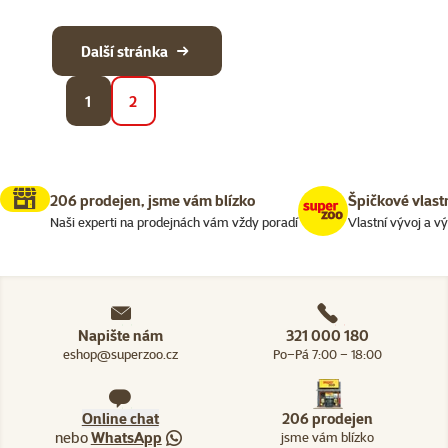
Další stránka
1
2
206 prodejen, jsme vám blízko
Špičkové vlast
Naši experti na prodejnách vám vždy poradí
Vlastní vývoj a v
Napište nám
321 000 180
eshop@superzoo.cz
Po–Pá 7:00 – 18:00
Online chat
206 prodejen
nebo
WhatsApp
jsme vám blízko