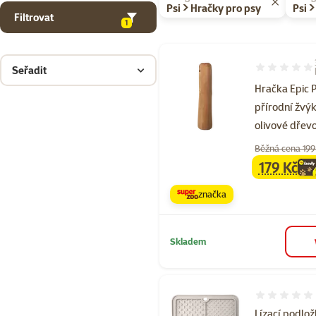
Psi > Hračky pro psy
Psi >
Filtrovat
1
Seřadit
Hodnocení 10
Hračka Epic 
přírodní žvý
olivové dřev
Běžná cena 199
179 Kč
family
ce
značka
Skladem
Hodnocení 
Lízací podlo