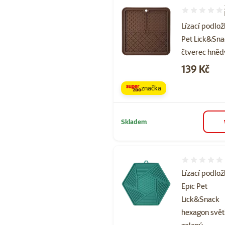
Hodnocení 80
Lízací podlož
Pet Lick&Sn
čtverec hněd
Cena
139 Kč
značka
Skladem
Hodnocení 
Lízací podlo
Epic Pet
Lick&Snack
hexagon svět