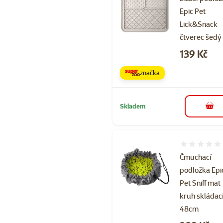
Epic Pet
Lick&Snack
čtverec šedý
Cena
139 Kč
značka
Skladem
do 
Hodnocení 
Čmuchací
podložka Epi
Pet Sniff mat
kruh skládac
48cm