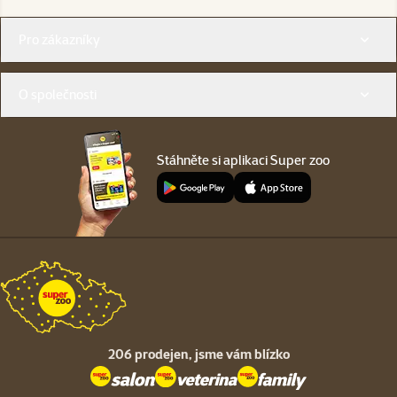
Menu v patičce
Pro zákazníky
O společnosti
Stáhněte si aplikaci Super zoo
206 prodejen,
jsme vám blízko