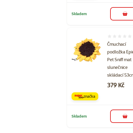
Skladem
do 
Hodnocení 
Čmuchací
podložka Epi
Pet Sniff mat
slunečnice
skládací 53
Cena
379 Kč
značka
Skladem
do 