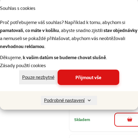
Souhlas s cookies
Skladem
Proč potřebujeme váš souhlas? Například k tomu, abychom si
pamatovali, co máte v košíku
, abyste snadno zjistili
stav objednávky
a nemuseli se pokaždé přihlašovat, abychom vás neobtěžovali
Hodnocení 
Interaktivní
nevhodnou reklamou
.
hračka Epic 
Děkujeme,
k vašim datům se budeme chovat slušně
.
Think & Snac
Zásady použití cookies
Flap pro psy
20x30cm
Pouze nezbytné
Přijmout vše
Cena
239 Kč
značka
Podrobné nastavení
Skladem
do 