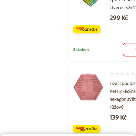
čtverec 52x
Cena
299 Kč
značka
Skladem
Hodnocení 10
Lízací podlož
Pet Lick&Sn
hexagon svět
růžový
Cena
139 Kč
značka