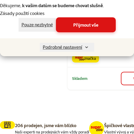
Děkujeme,
k vašim datům se budeme chovat slušně
.
Zásady použití cookies
Seřadit
Hodnocení 80
Lízací podlož
Pouze nezbytné
Přijmout vše
Pet Lick&Sn
čtverec hněd
Cena
139 Kč
Podrobné nastavení
značka
Skladem
206 prodejen, jsme vám blízko
Špičkové vlast
Naši experti na prodejnách vám vždy poradí
Vlastní vývoj a v