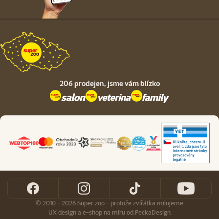
206 prodejen,
jsme vám blízko
© 2010 - 2026 Super zoo - protože zvířátka milujeme
UX design
a
e-shop na míru
od
PeckaDesign