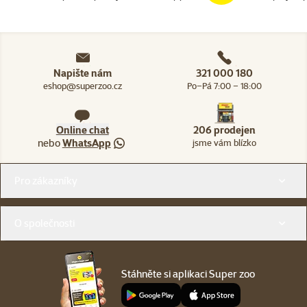
Napište nám
321 000 180
eshop@superzoo.cz
Po–Pá 7:00 – 18:00
Online chat
206 prodejen
nebo
WhatsApp
jsme vám blízko
Menu v patičce
Pro zákazníky
O společnosti
Stáhněte si aplikaci Super zoo