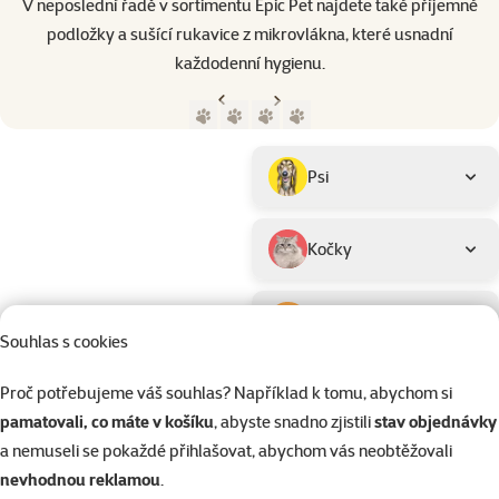
V neposlední řadě v sortimentu Epic Pet najdete také příjemné
podložky a sušící rukavice z mikrovlákna, které usnadní
každodenní hygienu.
Předchozí strana
Následující strana
Přejít na stranu 1
Přejít na stranu 2
Přejít na stranu 3
Přejít na stranu 4
Parametrický filtr
Vybrané filtry
Produkty značky Epic Pet
Podkategorie
Psi
Kočky
Drobní savci
Souhlas s cookies
Proč potřebujeme váš souhlas? Například k tomu, abychom si
Ptáci
pamatovali, co máte v košíku
, abyste snadno zjistili
stav objednávky
Kategorie
Barv
a nemuseli se pokaždé přihlašovat, abychom vás neobtěžovali
Psi > Hračky pro psy
Hně
Filtrovat
2
nevhodnou reklamou
.