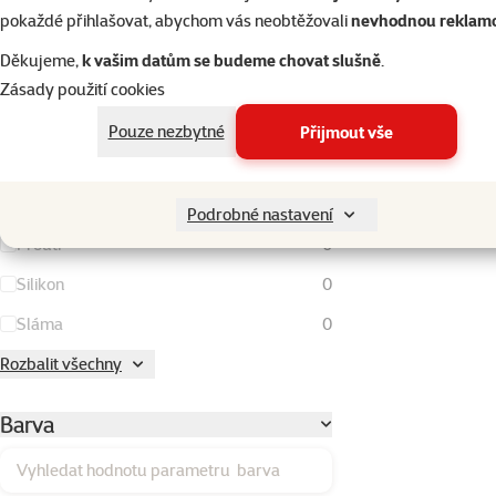
Kokos
0
pokaždé přihlašovat, abychom vás neobtěžovali
nevhodnou reklam
Kov
0
Děkujeme,
k vašim datům se budeme chovat slušně
.
Kukuřičné klasy
0
Zásady použití cookies
Lufa
0
Pouze nezbytné
Přijmout vše
Látka
0
Plast
0
Podrobné nastavení
Proutí
0
Silikon
0
Sláma
0
Rozbalit všechny
Barva
Vyhledat hodnotu parametru barva