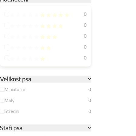
Hodnocení 100%
0
Hodnocení 80%
0
Hodnocení 60%
0
Hodnocení 40%
0
Hodnocení 20%
0
Velikost psa
Miniaturní
0
Malý
0
Střední
0
Stáří psa