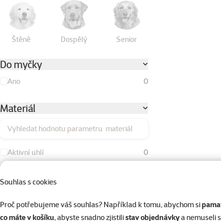
Štěně
Dospělý
Senior
Do myčky
Ano
0
Materiál
Vyhledat hodnotu parametru materiál
Aktivní uhlí
0
Bavlna
0
Souhlas s cookies
Duté vlákno
0
Proč potřebujeme váš souhlas? Například k tomu, abychom si
pamat
Dřevo
0
co máte v košíku
, abyste snadno zjistili
stav objednávky
a nemuseli 