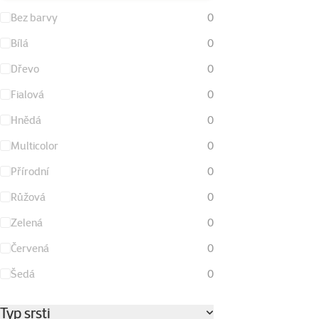
Bez barvy
0
Bílá
0
Dřevo
0
Fialová
0
Hnědá
0
Multicolor
0
Přírodní
0
Růžová
0
Zelená
0
Červená
0
Šedá
0
Typ srsti