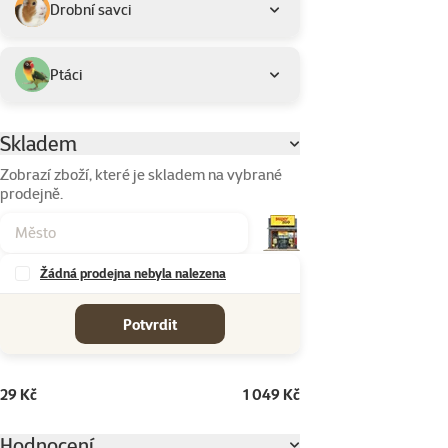
Drobní savci
Ptáci
Skladem
Parametrický filtr
Zobrazí zboží, které je skladem na vybrané
prodejně.
Žádná prodejna nebyla nalezena
cena od-do
Potvrdit
29 Kč
1 049 Kč
Hodnocení