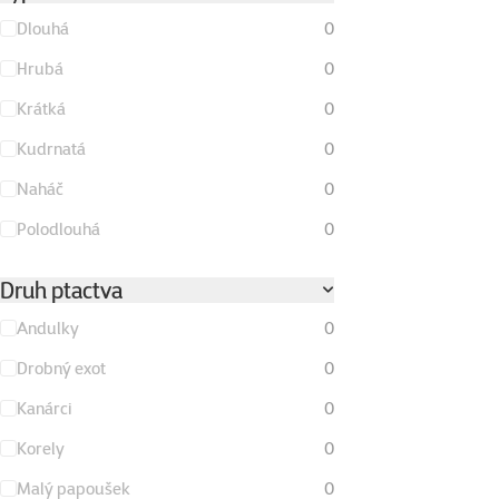
Dlouhá
0
Hrubá
0
Krátká
0
Kudrnatá
0
Naháč
0
Polodlouhá
0
Druh ptactva
Andulky
0
Drobný exot
0
Kanárci
0
Korely
0
Malý papoušek
0