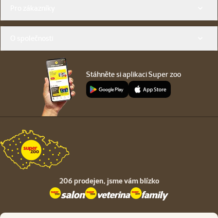
Menu v patičce
Pro zákazníky
O společnosti
Stáhněte si aplikaci Super zoo
206 prodejen,
jsme vám blízko