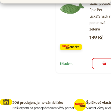
Lízací podlo
Epic Pet
Lick&Snack 
pastelová
zelená
Cena
139 Kč
značka
Skladem
do 
206 prodejen, jsme vám blízko
Špičkové vlast
Naši experti na prodejnách vám vždy poradí
Vlastní vývoj a v