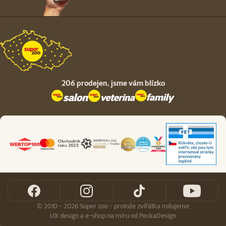
206 prodejen,
jsme vám blízko
© 2010 - 2026 Super zoo - protože zvířátka milujeme
UX design
a
e-shop na míru
od
PeckaDesign