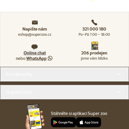
Napište nám
321 000 180
eshop@superzoo.cz
Po–Pá 7:00 – 18:00
Online chat
206 prodejen
nebo
WhatsApp
jsme vám blízko
Menu v patičce
Pro zákazníky
O společnosti
Stáhněte si aplikaci Super zoo