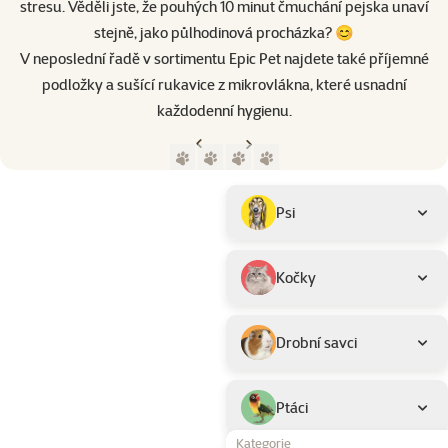
stresu. Věděli jste, že pouhých 10 minut čmuchání pejska unaví
stejně, jako půlhodinová procházka? 😊
V neposlední řadě v sortimentu Epic Pet najdete také příjemné
podložky a sušící rukavice z mikrovlákna, které usnadní
každodenní hygienu.
Předchozí strana
Následující strana
Přejít na stranu 1
Přejít na stranu 2
Přejít na stranu 3
Přejít na stranu 4
Parametrický filtr
Vybrané filtry
Produkty značky Epic Pet
Podkategorie
Psi
Kočky
Drobní savci
Ptáci
Kategorie