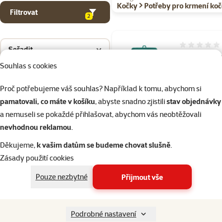
Kočky > Potřeby pro krmení ko
Filtrovat
2
Hodnocení 
Seřadit
Lízací podlo
Souhlas s cookies
Epic Pet
Lick&Snack
Proč potřebujeme váš souhlas? Například k tomu, abychom si
hexagon svět
pamatovali, co máte v košíku
, abyste snadno zjistili
stav objednávky
zelený
a nemuseli se pokaždé přihlašovat, abychom vás neobtěžovali
Cena
139 Kč
nevhodnou reklamou
.
Děkujeme,
k vašim datům se budeme chovat slušně
.
značka
Zásady použití cookies
Pouze nezbytné
Přijmout vše
Skladem
do 
Podrobné nastavení
Hodnocení 