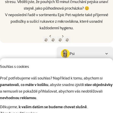
stresu. Věděli jste, že pouhých 10 minut čmuchání pejska unaví
stejně, jako půlhodinová procházka? 😊
V neposlední řadě v sortimentu Epic Pet najdete také příjemné
podložky a sušící rukavice z mikrovlákna, které usnadní
každodenní hygienu.
Předchozí strana
Následující strana
Přejít na stranu 1
Přejít na stranu 2
Přejít na stranu 3
Přejít na stranu 4
Parametrický filtr
Vybrané filtry
Produkty značky Epic Pet
Podkategorie
Psi
Souhlas s cookies
Kočky
Proč potřebujeme váš souhlas? Například k tomu, abychom si
pamatovali, co máte v košíku
, abyste snadno zjistili
stav objednávky
Drobní savci
a nemuseli se pokaždé přihlašovat, abychom vás neobtěžovali
nevhodnou reklamou
.
Ptáci
Děkujeme,
k vašim datům se budeme chovat slušně
.
Kategorie