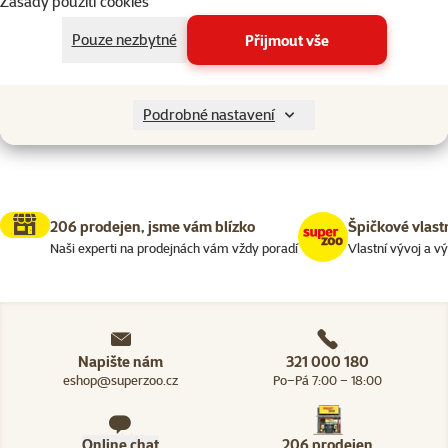
Zásady použití cookies
Kočky > Potřeby pro krmení ko
Filtrovat
1
Pouze nezbytné
Přijmout vše
Nenalezeny žádné produkty
Seřadit
Podrobné nastavení
206 prodejen, jsme vám blízko
Špičkové vlast
Naši experti na prodejnách vám vždy poradí
Vlastní vývoj a v
Napište nám
321 000 180
eshop@superzoo.cz
Po–Pá 7:00 – 18:00
Online chat
206 prodejen