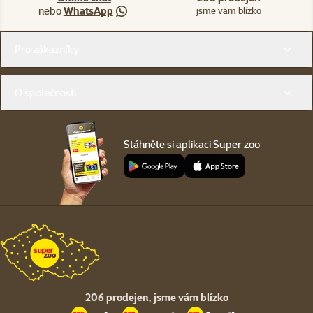
nebo
WhatsApp
jsme vám blízko
Menu v patičce
Pro zákazníky
O společnosti
Stáhněte si aplikaci Super zoo
206 prodejen,
jsme vám blízko