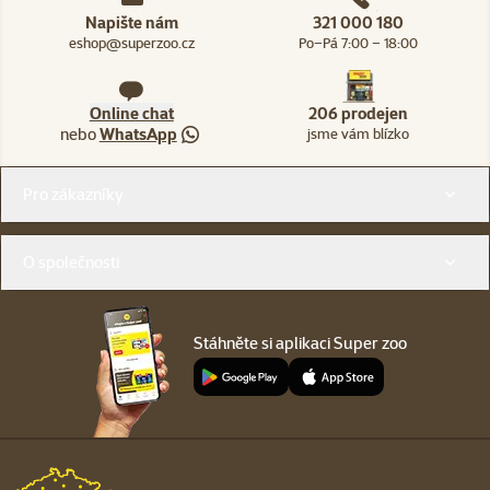
Napište nám
321 000 180
eshop@superzoo.cz
Po–Pá 7:00 – 18:00
Online chat
206 prodejen
nebo
WhatsApp
jsme vám blízko
Menu v patičce
Pro zákazníky
O společnosti
Stáhněte si aplikaci Super zoo