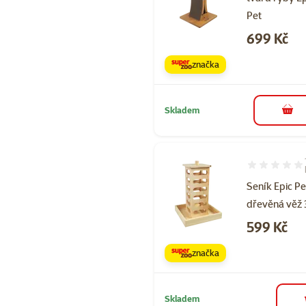
Pet
Cena
699 Kč
značka
Skladem
do 
Hodnocení 60
Seník Epic Pe
dřevěná věž
Cena
599 Kč
značka
Skladem