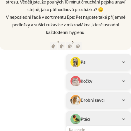
stresu. Věděli jste, že pouhých 10 minut čmuchání pejska unaví
stejně, jako půlhodinová procházka? 😊
V neposlední řadě v sortimentu Epic Pet najdete také příjemné
podložky a sušící rukavice z mikrovlákna, které usnadní
každodenní hygienu.
Předchozí strana
Následující strana
Přejít na stranu 1
Přejít na stranu 2
Přejít na stranu 3
Přejít na stranu 4
Parametrický filtr
Vybrané filtry
Produkty značky Epic Pet
Podkategorie
Psi
Kočky
Drobní savci
Ptáci
Kategorie