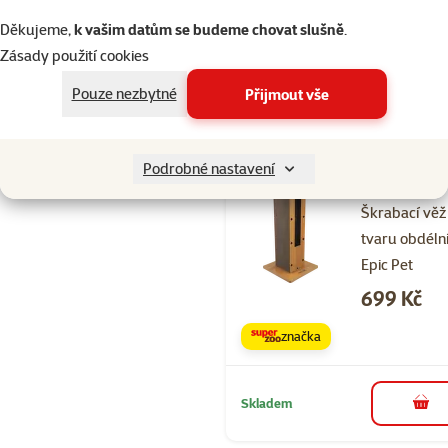
Cena
699 Kč
Děkujeme,
k vašim datům se budeme chovat slušně
.
značka
Zásady použití cookies
Pouze nezbytné
Přijmout vše
Skladem
do 
Podrobné nastavení
Hodnocení 
Škrabací věž
tvaru obdéln
Epic Pet
Cena
699 Kč
značka
Skladem
do 