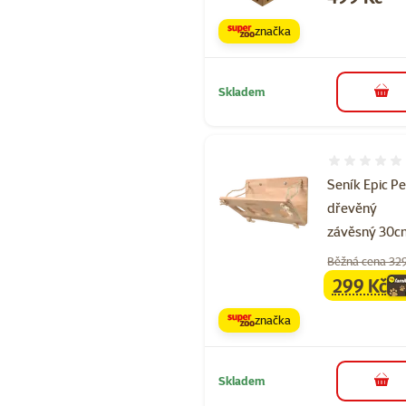
značka
Skladem
do 
Hodnocení 
Seník Epic Pe
dřevěný
závěsný 30c
Běžná cena 32
299 Kč
family
ce
značka
Skladem
do 