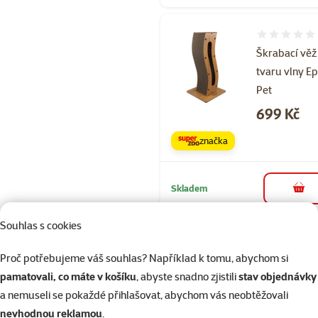
Hodnocení 
Škrabací věž
tvaru vlny Ep
Pet
Cena
699 Kč
značka
Skladem
do 
Souhlas s cookies
Hodnocení 
Proč potřebujeme váš souhlas? Například k tomu, abychom si
Škrabací věž
pamatovali, co máte v košíku
, abyste snadno zjistili
stav objednávky
tvaru osmičk
a nemuseli se pokaždé přihlašovat, abychom vás neobtěžovali
Epic Pet
nevhodnou reklamou
.