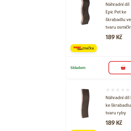
Náhradní díl
Epic Pet ke
škrabadlu v
tvaru osmičk
Cena
189 Kč
značka
Skladem
do 
Hodnocení 
Náhradní díl
ke škrabadlu
tvaru ryby
Cena
189 Kč