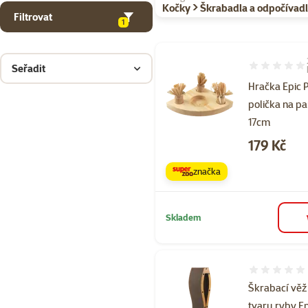
Kočky > Škrabadla a odpočívadl
Filtrovat
1
Seřadit
Hodnocení 80
Hračka Epic 
polička na p
17cm
Cena
179 Kč
značka
Skladem
Hodnocení 
Škrabací věž
tvaru ryby E