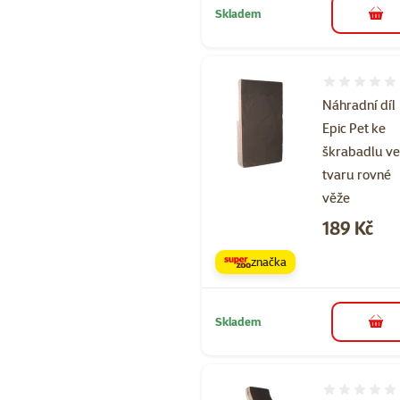
Skladem
do 
Hodnocení 
Náhradní díl
Epic Pet ke
škrabadlu v
tvaru rovné
věže
Cena
189 Kč
značka
Skladem
do 
Hodnocení 