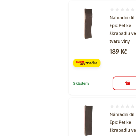
Hodnocení 
Náhradní díl
Epic Pet ke
škrabadlu v
tvaru vlny
Cena
189 Kč
značka
Skladem
do 
Hodnocení 
Náhradní díl
Epic Pet ke
škrabadlu v