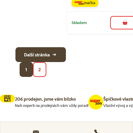
značka
Skladem
do 
Další stránka
1
2
206 prodejen, jsme vám blízko
Špičkové vlast
Naši experti na prodejnách vám vždy poradí
Vlastní vývoj a v