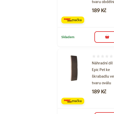
tvaru obdéln
Cena
189 Kč
značka
Skladem
do 
Hodnocení 
Náhradní díl
Epic Pet ke
škrabadlu v
tvaru oválu
Cena
189 Kč
značka