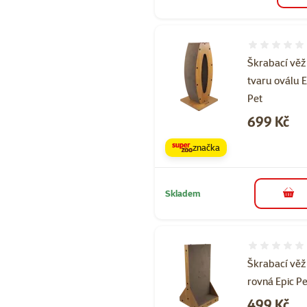
Hodnocení 
Škrabací věž
tvaru oválu E
Pet
Cena
699 Kč
značka
Skladem
do 
Hodnocení 
Škrabací věž
rovná Epic Pe
Cena
499 Kč