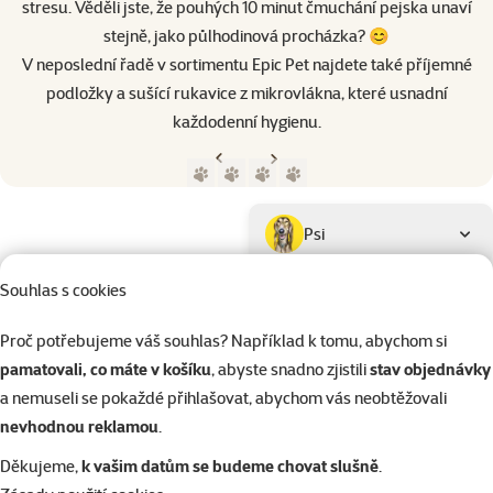
stresu. Věděli jste, že pouhých 10 minut čmuchání pejska unaví
stejně, jako půlhodinová procházka? 😊
V neposlední řadě v sortimentu Epic Pet najdete také příjemné
podložky a sušící rukavice z mikrovlákna, které usnadní
každodenní hygienu.
Předchozí strana
Následující strana
Přejít na stranu 1
Přejít na stranu 2
Přejít na stranu 3
Přejít na stranu 4
Parametrický filtr
Vybrané filtry
Produkty značky Epic Pet
Podkategorie
Psi
Souhlas s cookies
Kočky
Proč potřebujeme váš souhlas? Například k tomu, abychom si
pamatovali, co máte v košíku
, abyste snadno zjistili
stav objednávky
Drobní savci
a nemuseli se pokaždé přihlašovat, abychom vás neobtěžovali
nevhodnou reklamou
.
Ptáci
Děkujeme,
k vašim datům se budeme chovat slušně
.
Kategorie