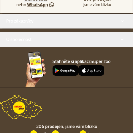
nebo
WhatsApp
jsme vám blízko
Menu v patičce
Pro zákazníky
O společnosti
Stáhněte si aplikaci Super zoo
206 prodejen,
jsme vám blízko