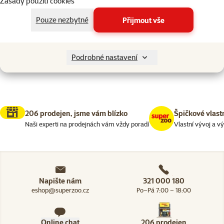
Zásady použití cookies
Kočky > Škrabadla a odpočívadl
Filtrovat
2
Pouze nezbytné
Přijmout vše
Nenalezeny žádné produkty
Seřadit
Podrobné nastavení
206 prodejen, jsme vám blízko
Špičkové vlast
Naši experti na prodejnách vám vždy poradí
Vlastní vývoj a v
Napište nám
321 000 180
eshop@superzoo.cz
Po–Pá 7:00 – 18:00
Online chat
206 prodejen