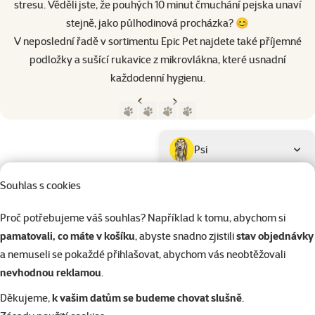
stresu. Věděli jste, že pouhých 10 minut čmuchání pejska unaví
stejně, jako půlhodinová procházka? 😊
V neposlední řadě v sortimentu Epic Pet najdete také příjemné
podložky a sušící rukavice z mikrovlákna, které usnadní
každodenní hygienu.
Předchozí strana
Následující strana
Přejít na stranu 1
Přejít na stranu 2
Přejít na stranu 3
Přejít na stranu 4
Parametrický filtr
Vybrané filtry
Produkty značky Epic Pet
Podkategorie
Psi
Souhlas s cookies
Kočky
Proč potřebujeme váš souhlas? Například k tomu, abychom si
pamatovali, co máte v košíku
, abyste snadno zjistili
stav objednávky
Drobní savci
a nemuseli se pokaždé přihlašovat, abychom vás neobtěžovali
nevhodnou reklamou
.
Ptáci
Děkujeme,
k vašim datům se budeme chovat slušně
.
Kategorie