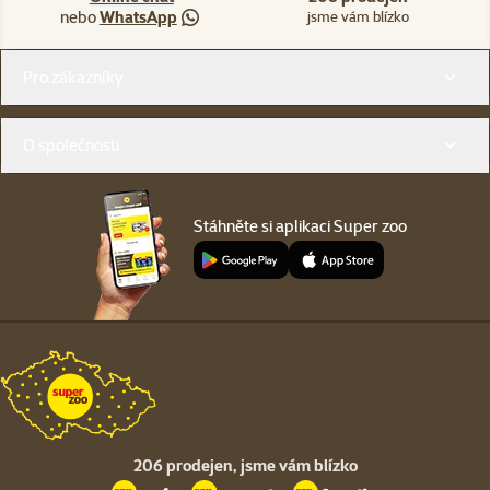
nebo
WhatsApp
jsme vám blízko
Menu v patičce
Pro zákazníky
O společnosti
Stáhněte si aplikaci Super zoo
206 prodejen,
jsme vám blízko