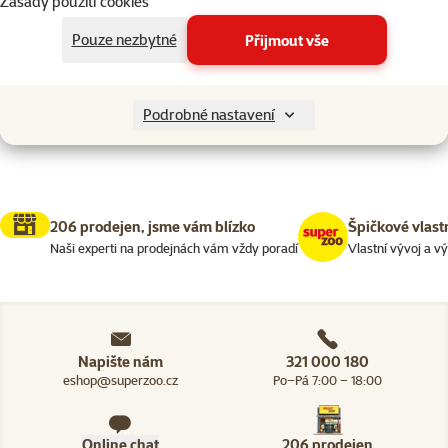
Zásady použití cookies
Kočky > Škrabadla a odpočívadl
Filtrovat
2
Pouze nezbytné
Přijmout vše
Nenalezeny žádné produkty
Seřadit
Podrobné nastavení
206 prodejen, jsme vám blízko
Špičkové vlast
Naši experti na prodejnách vám vždy poradí
Vlastní vývoj a v
Napište nám
321 000 180
eshop@superzoo.cz
Po–Pá 7:00 – 18:00
Online chat
206 prodejen