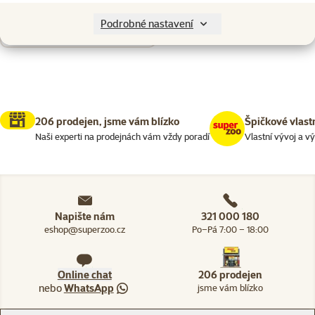
Nenalezeny žádné produkty
Podrobné nastavení
Seřadit
206 prodejen, jsme vám blízko
Špičkové vlast
Naši experti na prodejnách vám vždy poradí
Vlastní vývoj a v
Napište nám
321 000 180
eshop@superzoo.cz
Po–Pá 7:00 – 18:00
Online chat
206 prodejen
nebo
WhatsApp
jsme vám blízko