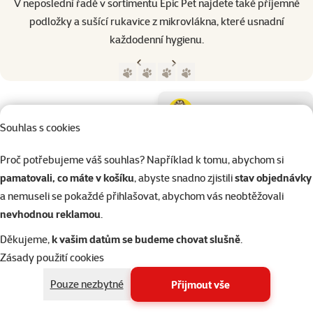
V neposlední řadě v sortimentu Epic Pet najdete také příjemné
podložky a sušící rukavice z mikrovlákna, které usnadní
každodenní hygienu.
Předchozí strana
Následující strana
Přejít na stranu 1
Přejít na stranu 2
Přejít na stranu 3
Přejít na stranu 4
Parametrický filtr
Vybrané filtry
Produkty značky Epic Pet
Podkategorie
Psi
Souhlas s cookies
Kočky
Proč potřebujeme váš souhlas? Například k tomu, abychom si
pamatovali, co máte v košíku
, abyste snadno zjistili
stav objednávky
a nemuseli se pokaždé přihlašovat, abychom vás neobtěžovali
Drobní savci
nevhodnou reklamou
.
Děkujeme,
k vašim datům se budeme chovat slušně
.
Ptáci
Zásady použití cookies
Kategorie
Kočky > Škrabadla a odpočívadl
Pouze nezbytné
Přijmout vše
Filtrovat
2