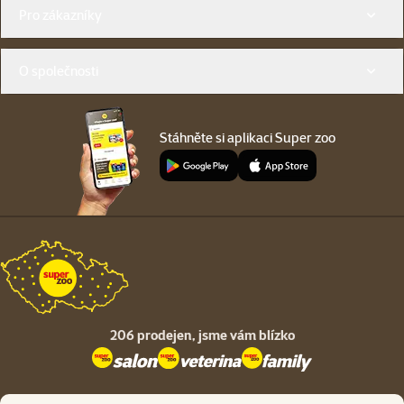
Menu v patičce
Pro zákazníky
O společnosti
Stáhněte si aplikaci Super zoo
206 prodejen,
jsme vám blízko