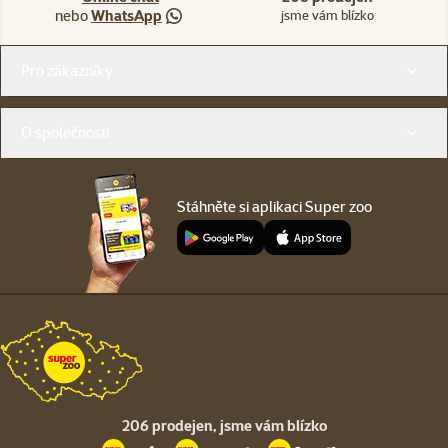
nebo
WhatsApp
jsme vám blízko
Menu v patičce
Pro zákazníky
O společnosti
Stáhněte si aplikaci Super zoo
206 prodejen,
jsme vám blízko