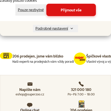
Zásady použití cookies
Psi > Péče o psa
Kanárci
Filtrovat
2
Pouze nezbytné
Přijmout vše
Nenalezeny žádné produkty
Seřadit
Podrobné nastavení
206 prodejen, jsme vám blízko
Špičkové vlast
Naši experti na prodejnách vám vždy poradí
Vlastní vývoj a v
Napište nám
321 000 180
eshop@superzoo.cz
Po–Pá 7:00 – 18:00
Online chat
206 prodejen