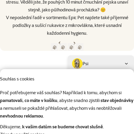
stresu. Věděli jste, že pouhých 10 minut čmuchání pejska unaví
stejně, jako půlhodinová procházka? 😊
V neposlední řadě v sortimentu Epic Pet najdete také příjemné
podložky a sušící rukavice z mikrovlákna, které usnadní
každodenní hygienu.
Předchozí strana
Následující strana
Přejít na stranu 1
Přejít na stranu 2
Přejít na stranu 3
Přejít na stranu 4
Parametrický filtr
Vybrané filtry
Produkty značky Epic Pet
Podkategorie
Psi
Souhlas s cookies
Kočky
Proč potřebujeme váš souhlas? Například k tomu, abychom si
pamatovali, co máte v košíku
, abyste snadno zjistili
stav objednávky
Drobní savci
a nemuseli se pokaždé přihlašovat, abychom vás neobtěžovali
nevhodnou reklamou
.
Ptáci
Děkujeme,
k vašim datům se budeme chovat slušně
.
Kategorie
Druh ptact