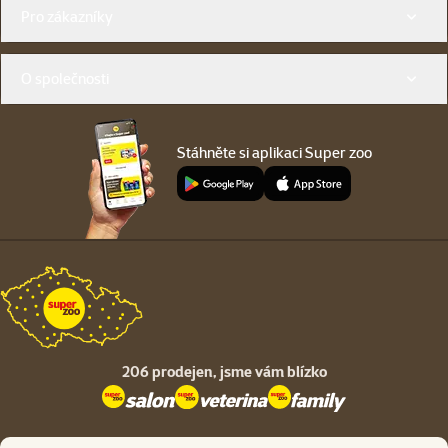
Menu v patičce
Pro zákazníky
O společnosti
Stáhněte si aplikaci Super zoo
206 prodejen,
jsme vám blízko