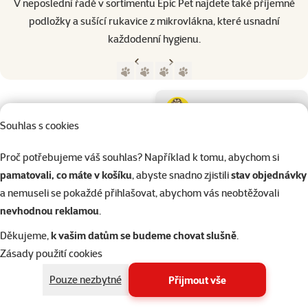
V neposlední řadě v sortimentu Epic Pet najdete také příjemné
podložky a sušící rukavice z mikrovlákna, které usnadní
každodenní hygienu.
Předchozí strana
Následující strana
Přejít na stranu 1
Přejít na stranu 2
Přejít na stranu 3
Přejít na stranu 4
Parametrický filtr
Vybrané filtry
Produkty značky Epic Pet
Podkategorie
Psi
Souhlas s cookies
Kočky
Proč potřebujeme váš souhlas? Například k tomu, abychom si
pamatovali, co máte v košíku
, abyste snadno zjistili
stav objednávky
a nemuseli se pokaždé přihlašovat, abychom vás neobtěžovali
Drobní savci
nevhodnou reklamou
.
Děkujeme,
k vašim datům se budeme chovat slušně
.
Ptáci
Zásady použití cookies
Kategorie
Typ srsti
Psi > Péče o psa
Polodlou
Pouze nezbytné
Přijmout vše
Filtrovat
2