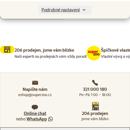
Nenalezeny žádné produkty
Podrobné nastavení
Seřadit
206 prodejen, jsme vám blízko
Špičkové vlast
Naši experti na prodejnách vám vždy poradí
Vlastní vývoj a v
Napište nám
321 000 180
eshop@superzoo.cz
Po–Pá 7:00 – 18:00
Online chat
206 prodejen
nebo
WhatsApp
jsme vám blízko